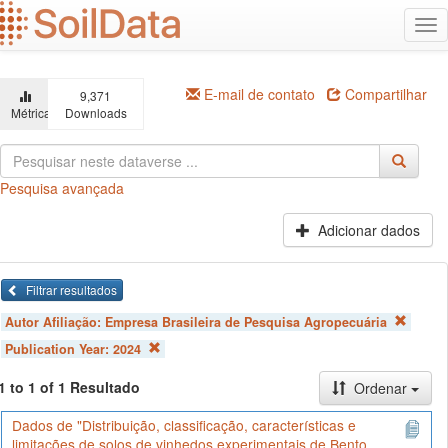
Ir
Alt
para
na
o
conteúdo
principal
E-mail de contato
Compartilhar
9,371
Métricas
Downloads
Pesquisa avançada
Adicionar dados
Filtrar resultados
Autor Afiliação:
Empresa Brasileira de Pesquisa Agropecuária
Publication Year:
2024
1 to 1 of 1 Resultado
Ordenar
Dados de "Distribuição, classificação, características e
limitações de solos de vinhedos experimentais de Bento