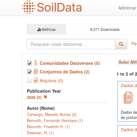
Ir
Adiciona
para
o
conteúdo
principal
Métricas
9,371 Downloads
Pe
Autor Afi
Comunidades Dataverses (0)
Conjuntos de Dados (2)
1 to 2 of
Arquivos (0)
Dados de
Publication Year
2026 (2)
Autor (Nome)
Dados de
Camargo, Marcelo Nunes (2)
de profun
Beinroth, Fernando Henrique (1)
Beinroth, Friedrich H. (1)
Dados de
Eswaran, H. (1)