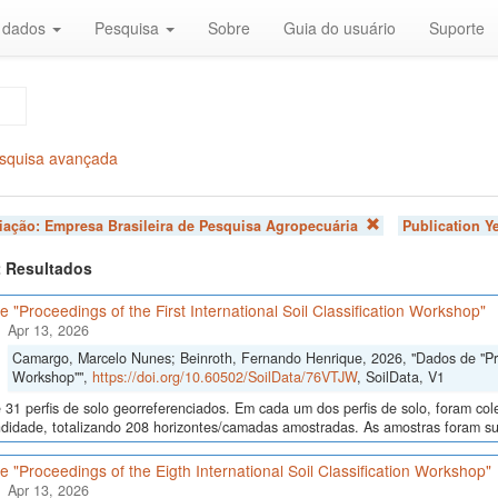
r dados
Pesquisa
Sobre
Guia do usuário
Suporte
squisa avançada
liação:
Empresa Brasileira de Pesquisa Agropecuária
Publication Y
 2 Resultados
 "Proceedings of the First International Soil Classification Workshop"
Apr 13, 2026
Camargo, Marcelo Nunes; Beinroth, Fernando Henrique, 2026, "Dados de "Proce
Workshop"",
https://doi.org/10.60502/SoilData/76VTJW
, SoilData, V1
 31 perfis de solo georreferenciados. Em cada um dos perfis de solo, foram c
didade, totalizando 208 horizontes/camadas amostradas. As amostras foram sub
 "Proceedings of the Eigth International Soil Classification Workshop"
Apr 13, 2026