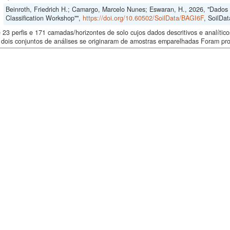
Beinroth, Friedrich H.; Camargo, Marcelo Nunes; Eswaran, H., 2026, "Dados d
Classification Workshop"",
https://doi.org/10.60502/SoilData/BAGI6F
, SoilDat
23 perfis e 171 camadas/horizontes de solo cujos dados descritivos e analític
s, dois conjuntos de análises se originaram de amostras emparelhadas Foram p