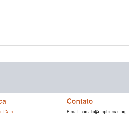
ca
Contato
SoilData
E-mail: contato@mapbiomas.org