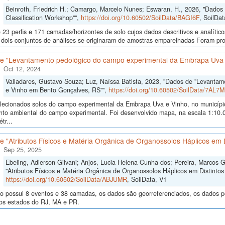
Beinroth, Friedrich H.; Camargo, Marcelo Nunes; Eswaran, H., 2026, "Dados d
Classification Workshop"",
https://doi.org/10.60502/SoilData/BAGI6F
, SoilDat
23 perfis e 171 camadas/horizontes de solo cujos dados descritivos e analític
s, dois conjuntos de análises se originaram de amostras emparelhadas Foram p
e "Levantamento pedológico do campo experimental da Embrapa Uva 
Oct 12, 2024
Valladares, Gustavo Souza; Luz, Naíssa Batista, 2023, "Dados de "Levanta
e Vinho em Bento Gonçalves, RS"",
https://doi.org/10.60502/SoilData/7AL7M
lecionados solos do campo experimental da Embrapa Uva e Vinho, no municípi
to ambiental do campo experimental. Foi desenvolvido mapa, na escala 1:10.0
tr...
 "Atributos Físicos e Matéria Orgânica de Organossolos Háplicos em D
Sep 25, 2025
Ebeling, Adierson Gilvani; Anjos, Lucia Helena Cunha dos; Pereira, Marcos 
"Atributos Físicos e Matéria Orgânica de Organossolos Háplicos em Distintos 
https://doi.org/10.60502/SoilData/ABJUMR
, SoilData, V1
o possui 8 eventos e 38 camadas, os dados são georreferenciados, os dados po
nos estados do RJ, MA e PR.