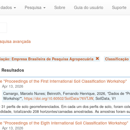
r dados
Pesquisa
Sobre
Guia do usuário
Suporte
squisa avançada
liação:
Empresa Brasileira de Pesquisa Agropecuária
Classificação
 4 Resultados
 "Proceedings of the First International Soil Classification Workshop"
Apr 13, 2026
Camargo, Marcelo Nunes; Beinroth, Fernando Henrique, 2026, "Dados de "Proce
Workshop"",
https://doi.org/10.60502/SoilData/76VTJW
, SoilData, V1
 31 perfis de solo georreferenciados. Em cada um dos perfis de solo, foram c
didade, totalizando 208 horizontes/camadas amostradas. As amostras foram sub
 "Proceedings of the Eigth International Soil Classification Workshop"
Apr 13, 2026