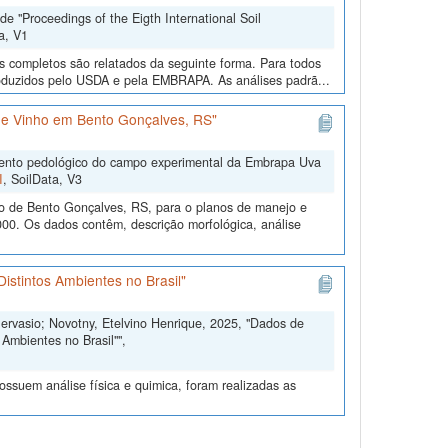
e "Proceedings of the Eigth International Soil
a, V1
os completos são relatados da seguinte forma. Para todos
roduzidos pelo USDA e pela EMBRAPA. As análises padrã...
e Vinho em Bento Gonçalves, RS"
mento pedológico do campo experimental da Embrapa Uva
I
, SoilData, V3
o de Bento Gonçalves, RS, para o planos de manejo e
00. Os dados contêm, descrição morfológica, análise
istintos Ambientes no Brasil"
Gervasio; Novotny, Etelvino Henrique, 2025, "Dados de
Ambientes no Brasil"",
ssuem análise física e quimica, foram realizadas as