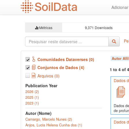
Ir
Adiciona
para
o
conteúdo
principal
Métricas
9,371 Downloads
Pe
Autor Afi
Comunidades Dataverses (0)
Conjuntos de Dados (4)
1 to 4 of
Arquivos (0)
Dados de
Publication Year
2026 (2)
2025 (1)
2023 (1)
Dados de
de profun
Autor (Nome)
Camargo, Marcelo Nunes (2)
Dados de
Anjos, Lucia Helena Cunha dos (1)