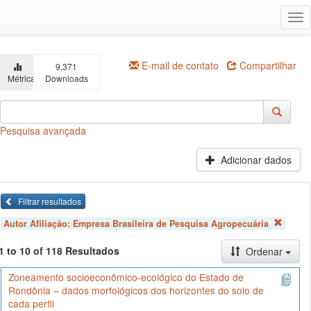
Ir
Alt
para
na
o
conteúdo
principal
E-mail de contato
Compartilhar
9,371
Métricas
Downloads
Pesquisa avançada
Adicionar dados
Filtrar resultados
Autor Afiliação:
Empresa Brasileira de Pesquisa Agropecuária
1 to 10 of 118 Resultados
Ordenar
Zoneamento socioeconômico-ecológico do Estado de
Rondônia – dados morfológicos dos horizontes do solo de
cada perfil