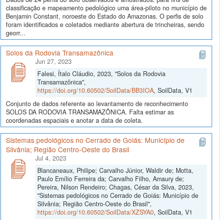
classificação e mapeamento pedológico uma área-piloto no município de
Benjamin Constant, noroeste do Estado do Amazonas. O perfis de solo
foram identificados e coletados mediante abertura de trincheiras, sendo
georr...
Solos da Rodovia Transamazônica
Jun 27, 2023
Falesi, Ítalo Cláudio, 2023, "Solos da Rodovia
Transamazônica",
https://doi.org/10.60502/SoilData/BB3IOA
, SoilData, V1
Conjunto de dados referente ao levantamento de reconhecimento
SOLOS DA RODOVIA TRANSAMAZÔNICA. Falta estimar as
coordenadas espaciais e anotar a data de coleta.
Sistemas pedológicos no Cerrado de Goiás: Município de
Silvânia; Região Centro-Oeste do Brasil
Jul 4, 2023
Blancaneaux, Philipe; Carvalho Júnior, Waldir de; Motta,
Paulo Emílio Ferreira da; Carvalho Filho, Amaury de;
Pereira, Nilson Rendeiro; Chagas, César da Silva, 2023,
"Sistemas pedológicos no Cerrado de Goiás: Município de
Silvânia; Região Centro-Oeste do Brasil",
https://doi.org/10.60502/SoilData/XZSYA0
, SoilData, V1