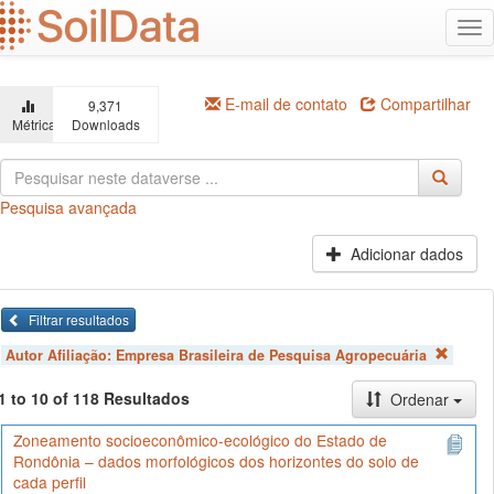
Ir
Alt
para
na
o
conteúdo
principal
E-mail de contato
Compartilhar
9,371
Métricas
Downloads
Pesquisa avançada
Adicionar dados
Filtrar resultados
Autor Afiliação:
Empresa Brasileira de Pesquisa Agropecuária
1 to 10 of 118 Resultados
Ordenar
Zoneamento socioeconômico-ecológico do Estado de
Rondônia – dados morfológicos dos horizontes do solo de
cada perfil