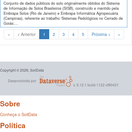
Conjunto de dados públicos do solo originalmente obtidos do Sistema
de Informação de Solos Brasileiros (SISB), construído e mantido pela
Embrapa Solos (Rio de Janeiro) e Embrapa Informática Agropecuária
(Campinas), referente ao trabalho 'Sistemas Pedológicos no Cerrado de
Goiás:...
(Atual)
«
< Anterior
1
2
3
4
5
Próxima >
»
Copyright © 2026, SoilData
Desenvolvido por
v. 5.12.1 build 1122-cf90431
Sobre
Conheça o SoilData
Política