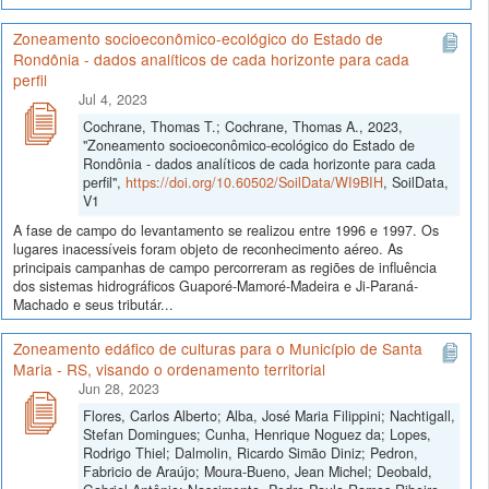
Zoneamento socioeconômico-ecológico do Estado de
Rondônia - dados analíticos de cada horizonte para cada
perfil
Jul 4, 2023
Cochrane, Thomas T.; Cochrane, Thomas A., 2023,
"Zoneamento socioeconômico-ecológico do Estado de
Rondônia - dados analíticos de cada horizonte para cada
perfil",
https://doi.org/10.60502/SoilData/WI9BIH
, SoilData,
V1
A fase de campo do levantamento se realizou entre 1996 e 1997. Os
lugares inacessíveis foram objeto de reconhecimento aéreo. As
principais campanhas de campo percorreram as regiões de influência
dos sistemas hidrográficos Guaporé-Mamoré-Madeira e Ji-Paraná-
Machado e seus tributár...
Zoneamento edáfico de culturas para o Município de Santa
Maria - RS, visando o ordenamento territorial
Jun 28, 2023
Flores, Carlos Alberto; Alba, José Maria Filippini; Nachtigall,
Stefan Domingues; Cunha, Henrique Noguez da; Lopes,
Rodrigo Thiel; Dalmolin, Ricardo Simão Diniz; Pedron,
Fabricio de Araújo; Moura-Bueno, Jean Michel; Deobald,