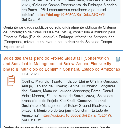
2023, "Solos do Campo Experimental da Embrapa Algodão,
em Patos - PB: Levantamento detalhado e potencial
edáfico",
https://doi.org/10.60502/SoilData/ATOEYR
,
SoilData, V1
Conjunto de dados públicos do solo originalmente obtidos do Sistema
de Informação de Solos Brasileiros (SISB), construído e mantido pela
Embrapa Solos (Rio de Janeiro) e Embrapa Informática Agropecuária
(Campinas), referente ao levantamento detalhado 'Solos do Campo
Experimental...
Solos das áreas-piloto do Projeto BiosBrasil (Conservation
and Sustainable Management of Below-Ground Biodiversity:
phase I), Município de Benjamin Constant, Estado do Amazonas
Jul 4, 2023
Coelho, Maurício Rizzato; Fidalgo, Elaine Cristina Cardoso;
Araújo, Fabiano de Oliveira; Santos, Humberto Gonçalves
dos; Santos, Maria de Lourdes Mendonça; Pérez, Daniel
Vidal; Moreira, Fátima Maria de Souza, 2023, "Solos das
áreas-piloto do Projeto BiosBrasil (Conservation and
Sustainable Management of Below-Ground Biodiversity:
phase I), Município de Benjamin Constant, Estado do
Amazonas",
https://doi.org/10.60502/SoilData/PQL61W
,
SoilData, V1
Dados de 24 perfis do solo observados e amostrados, para fins de