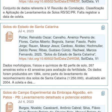
https://doi.org/10.60502/SoilData/EYWESY
, SoilData, V1
Conjunto de dados referente à VI Reunião de Correlação, Classificação
e Aplicação de Levantamentos de Solos RS/SC/PR. Falta registrar a
data de coleta.
Solos do Estado de Santa Catarina
Jul 4, 2023
Potter, Reinaldo Oscar; Carvalho, Américo Pereira de;
Flores, Carlos Alberto; Bognola, Itamar; Fasolo, Pedro
Jorge; Rauen, Moacyr Jesus; Cardoso, Alcides; Hochmuller,
Delcio Peres; Ribas, Gustavo Cúrcio; Rachwal, Marcos
Fernando, 2023, "Solos do Estado de Santa Catarina",
https://doi.org/10.60502/SoilData/Z4HIGM
, SoilData, V1
Dados morfológicos, físicos e químicos de 82 perfis de solo, 267
amostras extra e 43 amostras para avaliação da fertilidade. Os dados
foram produzidos em 1984, como parte do levantamento de
reconhecimento dos solos de Santa Catarina (1:250.000), atualizado em
2004. A coleta e des...
Solos do Campo Experimental da Embrapa Algodão, em
Patos - PB: Levantamento detalhado e potencial edáfico
Jul 4, 2023
Burgos, Nivaldo; Cavalcanti, Antônio Cabral; Silva, Flávio
Hugo Barreto Batista da; Oliveira Neto, Manoel Batista de,