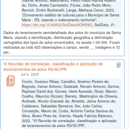
Gabriel Antônio; Nascimento, Pedro Paulo Ramos Ribeiro
do; Dotto, André Carnieletto; Flores, João Pedro Moro;
Bernich, Emilio Buchanelli; Lange, Matheus Ceron, 2023,
"Zoneamento edáfico de culturas para o Município de Santa
Maria - RS, visando o ordenamento territorial",
https://doi.org/10.60502/SoilData/6OMV8G
, SoilData, V1
Dados do levantamento semidetalhado dos solos do município de Santa
Maria, visando a identificação, distribuição geográfica e delimitação
cartográfica dos tipos de solos encontrados, na escala 1:50.000. Foram
realizadas ao todo 623 observações a campo, sendo __ tradagens e 72
per...
VI Reunião de correlação, classificação e aplicação de
levantamentos de solos RS/SC/PR
Jul 4, 2023
Curcio, Gustavo Ribas; Carvalho, Américo Pereira de;
Bognola, Itamar Antonio; Dedecek, Renato Antonio; Santos,
Raphael David dos; Gomes, Iderê Azevedo; Rossi, Marcio;
Coelho, Maurício Rizzato; Barreto, Washington de Oliveira;
Andrade, Aluísio Granado de; Almeida, Jaime Antonio de;
Calderano, Sebastião Barreiros; Ker, João Carlos;
Conceição, Mauro da; Costa, Antônio Carlos Saraiva da;
Silva, Álvaro Pires da; Giarola, Neyde Fabíola Balarezo,
2023, "VI Reunião de correlação, classificação e aplicação
de levantamentos de solos RS/SC/PR",