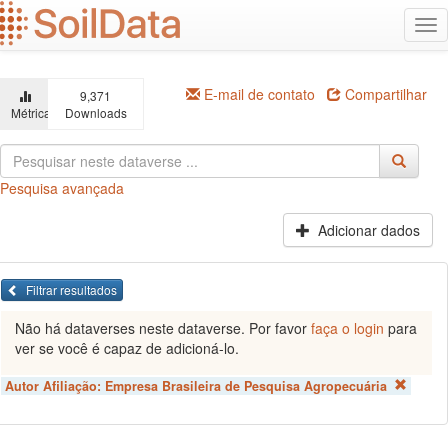
Ir
Alt
para
na
o
conteúdo
principal
E-mail de contato
Compartilhar
9,371
Métricas
Downloads
Pesquisa avançada
Adicionar dados
Filtrar resultados
Não há dataverses neste dataverse. Por favor
faça o login
para
ver se você é capaz de adicioná-lo.
Autor Afiliação:
Empresa Brasileira de Pesquisa Agropecuária