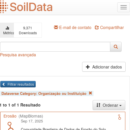
Ir
Alt
para
na
o
conteúdo
principal
E-mail de contato
Compartilhar
9,371
Métricas
Downloads
Pesquisa avançada
Adicionar dados
Filtrar resultados
Dataverse Category:
Organização ou Instituição
1 to 1 of 1 Resultado
Ordenar
Erosão
(MapBiomas)
Sep 17, 2025
Comunidade Brasileira de Dados de Erosão do Solo