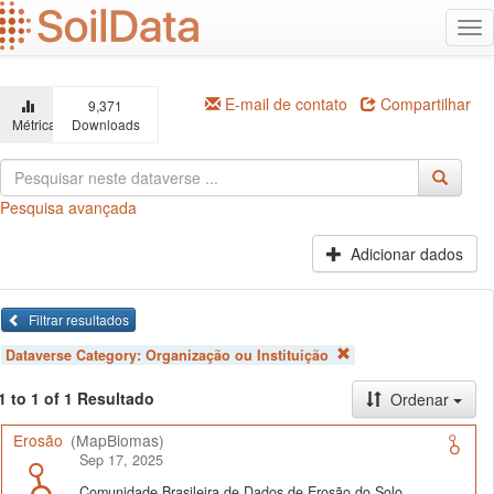
Ir
Alt
para
na
o
conteúdo
principal
E-mail de contato
Compartilhar
9,371
Métricas
Downloads
Pesquisa avançada
Adicionar dados
Filtrar resultados
Dataverse Category:
Organização ou Instituição
1 to 1 of 1 Resultado
Ordenar
Erosão
(MapBiomas)
Sep 17, 2025
Comunidade Brasileira de Dados de Erosão do Solo