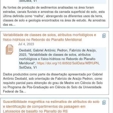
SoilData, V1
As fontes de produção de sedimentos analisadas na área foram
estradas, canais fluviais e amostras da camada superficial do solo, esta
última definida como “malha”, abrangendo os diferentes usos da terra,
classes de solo e geologia encontrados na área de estudo. As amostras
das es...
Variabilidade de classes de solos, atributos morfológicos e
físico-hídricos no Rebordo do Planalto Meridional
Jul 4, 2023
Deobald, Gabriel Antônio; Pedron, Fabrício de Araújo,
2023, "Variabilidade de classes de solos, atributos
morfológicos e físico-hídricos no Rebordo do Planalto
Meridional",
https://doi.org/10.60502/SoilData/WBYUPN
,
SoilData, V1
Dados produzidos como parte da dissertação apresentada por Gabriel
Antônio Deobald, sob orientação de Fabrício de Araújo Pedron, como
requisito parcial para obtenção do grau de Mestre em Ciência do Solo
no Programa de Pós-Graduação em Ciência do Solo da Universidade
Federal de Sa...
Suscetibilidade magnética na estimativa de atributos do solo
e identificação de compartimentos da paisagem em
Latossolos de basalto no Planalto do RS