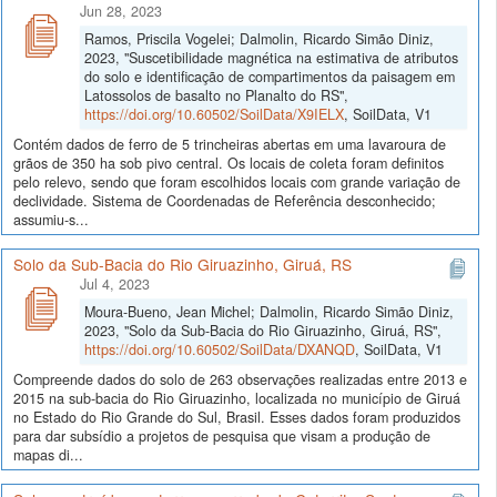
Jun 28, 2023
Ramos, Priscila Vogelei; Dalmolin, Ricardo Simão Diniz,
2023, "Suscetibilidade magnética na estimativa de atributos
do solo e identificação de compartimentos da paisagem em
Latossolos de basalto no Planalto do RS",
https://doi.org/10.60502/SoilData/X9IELX
, SoilData, V1
Contém dados de ferro de 5 trincheiras abertas em uma lavaroura de
grãos de 350 ha sob pivo central. Os locais de coleta foram definitos
pelo relevo, sendo que foram escolhidos locais com grande variação de
declividade. Sistema de Coordenadas de Referência desconhecido;
assumiu-s...
Solo da Sub-Bacia do Rio Giruazinho, Giruá, RS
Jul 4, 2023
Moura-Bueno, Jean Michel; Dalmolin, Ricardo Simão Diniz,
2023, "Solo da Sub-Bacia do Rio Giruazinho, Giruá, RS",
https://doi.org/10.60502/SoilData/DXANQD
, SoilData, V1
Compreende dados do solo de 263 observações realizadas entre 2013 e
2015 na sub-bacia do Rio Giruazinho, localizada no município de Giruá
no Estado do Rio Grande do Sul, Brasil. Esses dados foram produzidos
para dar subsídio a projetos de pesquisa que visam a produção de
mapas di...