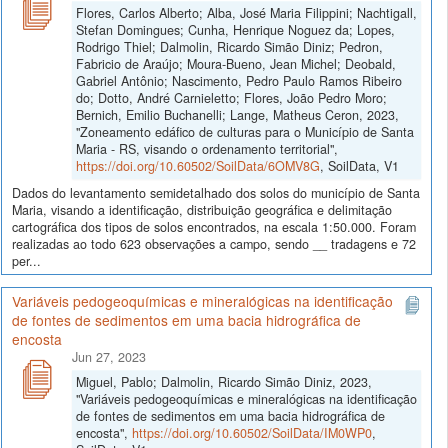
Flores, Carlos Alberto; Alba, José Maria Filippini; Nachtigall,
Stefan Domingues; Cunha, Henrique Noguez da; Lopes,
Rodrigo Thiel; Dalmolin, Ricardo Simão Diniz; Pedron,
Fabricio de Araújo; Moura-Bueno, Jean Michel; Deobald,
Gabriel Antônio; Nascimento, Pedro Paulo Ramos Ribeiro
do; Dotto, André Carnieletto; Flores, João Pedro Moro;
Bernich, Emilio Buchanelli; Lange, Matheus Ceron, 2023,
"Zoneamento edáfico de culturas para o Município de Santa
Maria - RS, visando o ordenamento territorial",
https://doi.org/10.60502/SoilData/6OMV8G
, SoilData, V1
Dados do levantamento semidetalhado dos solos do município de Santa
Maria, visando a identificação, distribuição geográfica e delimitação
cartográfica dos tipos de solos encontrados, na escala 1:50.000. Foram
realizadas ao todo 623 observações a campo, sendo __ tradagens e 72
per...
Variáveis pedogeoquímicas e mineralógicas na identificação
de fontes de sedimentos em uma bacia hidrográfica de
encosta
Jun 27, 2023
Miguel, Pablo; Dalmolin, Ricardo Simão Diniz, 2023,
"Variáveis pedogeoquímicas e mineralógicas na identificação
de fontes de sedimentos em uma bacia hidrográfica de
encosta",
https://doi.org/10.60502/SoilData/IM0WP0
,