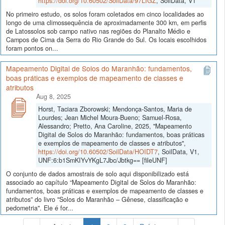
https://doi.org/10.60502/SoilData/97LIGZ
, SoilData, V1
No primeiro estudo, os solos foram coletados em cinco localidades ao
longo de uma climossequência de aproximadamente 300 km, em perfis
de Latossolos sob campo nativo nas regiões do Planalto Médio e
Campos de Cima da Serra do Rio Grande do Sul. Os locais escolhidos
foram pontos on...
Mapeamento Digital de Solos do Maranhão: fundamentos,
boas práticas e exemplos de mapeamento de classes e
atributos
Aug 8, 2025
Horst, Taciara Zborowski; Mendonça-Santos, Maria de
Lourdes; Jean Michel Moura-Bueno; Samuel-Rosa,
Alessandro; Pretto, Ana Caroline, 2025, "Mapeamento
Digital de Solos do Maranhão: fundamentos, boas práticas
e exemplos de mapeamento de classes e atributos",
https://doi.org/10.60502/SoilData/HOIDT7
, SoilData, V1,
UNF:6:b1SmKIYvYKgL7Jbc/Jbtkg== [fileUNF]
O conjunto de dados amostrais de solo aqui disponibilizado está
associado ao capítulo “Mapeamento Digital de Solos do Maranhão:
fundamentos, boas práticas e exemplos de mapeamento de classes e
atributos” do livro "Solos do Maranhão – Gênese, classificação e
pedometria". Ele é for...