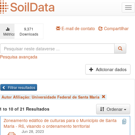
Ir
Alt
para
na
o
conteúdo
principal
E-mail de contato
Compartilhar
9,371
Métricas
Downloads
Pesquisa avançada
Adicionar dados
Filtrar resultados
Autor Afiliação:
Universidade Federal de Santa Maria
1 to 10 of 21 Resultados
Ordenar
Zoneamento edáfico de culturas para o Município de Santa
Maria - RS, visando o ordenamento territorial
Jun 28, 2023