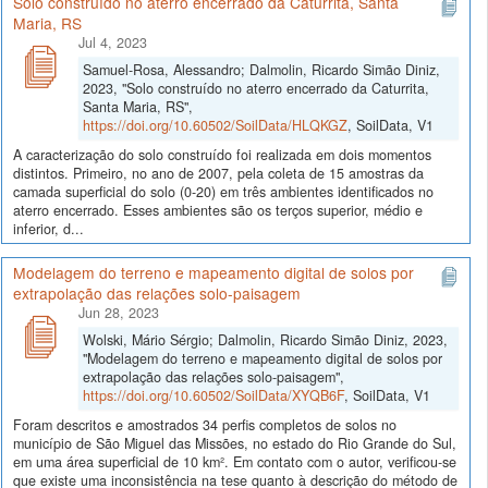
Solo construído no aterro encerrado da Caturrita, Santa
Maria, RS
Jul 4, 2023
Samuel-Rosa, Alessandro; Dalmolin, Ricardo Simão Diniz,
2023, "Solo construído no aterro encerrado da Caturrita,
Santa Maria, RS",
https://doi.org/10.60502/SoilData/HLQKGZ
, SoilData, V1
A caracterização do solo construído foi realizada em dois momentos
distintos. Primeiro, no ano de 2007, pela coleta de 15 amostras da
camada superficial do solo (0-20) em três ambientes identificados no
aterro encerrado. Esses ambientes são os terços superior, médio e
inferior, d...
Modelagem do terreno e mapeamento digital de solos por
extrapolação das relações solo-paisagem
Jun 28, 2023
Wolski, Mário Sérgio; Dalmolin, Ricardo Simão Diniz, 2023,
"Modelagem do terreno e mapeamento digital de solos por
extrapolação das relações solo-paisagem",
https://doi.org/10.60502/SoilData/XYQB6F
, SoilData, V1
Foram descritos e amostrados 34 perfis completos de solos no
município de São Miguel das Missões, no estado do Rio Grande do Sul,
em uma área superficial de 10 km². Em contato com o autor, verificou-se
que existe uma inconsistência na tese quanto à descrição do método de