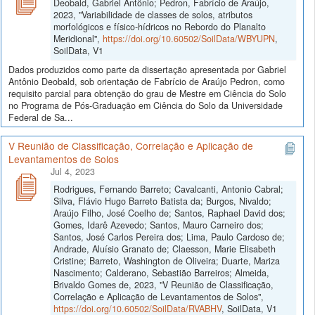
Deobald, Gabriel Antônio; Pedron, Fabrício de Araújo,
2023, "Variabilidade de classes de solos, atributos
morfológicos e físico-hídricos no Rebordo do Planalto
Meridional",
https://doi.org/10.60502/SoilData/WBYUPN
,
SoilData, V1
Dados produzidos como parte da dissertação apresentada por Gabriel
Antônio Deobald, sob orientação de Fabrício de Araújo Pedron, como
requisito parcial para obtenção do grau de Mestre em Ciência do Solo
no Programa de Pós-Graduação em Ciência do Solo da Universidade
Federal de Sa...
V Reunião de Classificação, Correlação e Aplicação de
Levantamentos de Solos
Jul 4, 2023
Rodrigues, Fernando Barreto; Cavalcanti, Antonio Cabral;
Silva, Flávio Hugo Barreto Batista da; Burgos, Nivaldo;
Araújo Filho, José Coelho de; Santos, Raphael David dos;
Gomes, Idarê Azevedo; Santos, Mauro Carneiro dos;
Santos, José Carlos Pereira dos; Lima, Paulo Cardoso de;
Andrade, Aluísio Granato de; Claesson, Marie Elisabeth
Cristine; Barreto, Washington de Oliveira; Duarte, Mariza
Nascimento; Calderano, Sebastião Barreiros; Almeida,
Brivaldo Gomes de, 2023, "V Reunião de Classificação,
Correlação e Aplicação de Levantamentos de Solos",
https://doi.org/10.60502/SoilData/RVABHV
, SoilData, V1