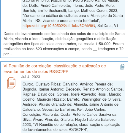
Gabriel Antônio; Nascimento, Pedro Paulo Ramos Ribeiro
do; Dotto, André Carnieletto; Flores, João Pedro Moro;
Bernich, Emilio Buchanelli; Lange, Matheus Ceron, 2023,
"Zoneamento edáfico de culturas para o Município de Santa
Maria - RS, visando o ordenamento territorial",
https://doi.org/10.60502/SoilData/6OMV8G
, SoilData, V1
Dados do levantamento semidetalhado dos solos do município de Santa
Maria, visando a identificação, distribuição geográfica e delimitação
cartográfica dos tipos de solos encontrados, na escala 1:50.000. Foram
realizadas ao todo 623 observações a campo, sendo __ tradagens e 72
per...
VI Reunião de correlação, classificação e aplicação de
levantamentos de solos RS/SC/PR
Jul 4, 2023
Curcio, Gustavo Ribas; Carvalho, Américo Pereira de;
Bognola, Itamar Antonio; Dedecek, Renato Antonio; Santos,
Raphael David dos; Gomes, Iderê Azevedo; Rossi, Marcio;
Coelho, Maurício Rizzato; Barreto, Washington de Oliveira;
Andrade, Aluísio Granado de; Almeida, Jaime Antonio de;
Calderano, Sebastião Barreiros; Ker, João Carlos;
Conceição, Mauro da; Costa, Antônio Carlos Saraiva da;
Silva, Álvaro Pires da; Giarola, Neyde Fabíola Balarezo,
2023, "VI Reunião de correlação, classificação e aplicação
de levantamentos de solos RS/SC/PR",