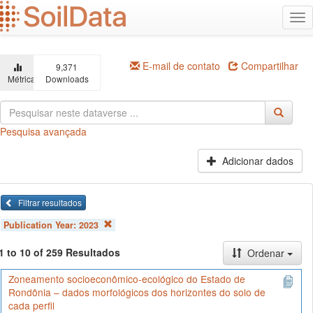
Ir
Alt
para
na
o
conteúdo
principal
E-mail de contato
Compartilhar
9,371
Métricas
Downloads
Pesquisa avançada
Adicionar dados
Filtrar resultados
Publication Year:
2023
1 to 10 of 259 Resultados
Ordenar
Zoneamento socioeconômico-ecológico do Estado de
Rondônia – dados morfológicos dos horizontes do solo de
cada perfil