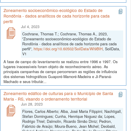
Zoneamento socioeconômico-ecológico do Estado de
Rondônia - dados analíticos de cada horizonte para cada
perfil
Jul 4, 2023
Cochrane, Thomas T.; Cochrane, Thomas A., 2023,
"Zoneamento socioeconômico-ecológico do Estado de
Rondônia - dados analíticos de cada horizonte para cada
perfil",
https://doi.org/10.60502/SoilData/WI9BIH
, SoilData,
V1
A fase de campo do levantamento se realizou entre 1996 e 1997. Os
lugares inacessíveis foram objeto de reconhecimento aéreo. As
principais campanhas de campo percorreram as regiões de influência
dos sistemas hidrográficos Guaporé-Mamoré-Madeira e Ji-Paraná-
Machado e seus tributár...
Zoneamento edáfico de culturas para o Município de Santa
Maria - RS, visando o ordenamento territorial
Jun 28, 2023
Flores, Carlos Alberto; Alba, José Maria Filippini; Nachtigall,
Stefan Domingues; Cunha, Henrique Noguez da; Lopes,
Rodrigo Thiel; Dalmolin, Ricardo Simão Diniz; Pedron,
Fabricio de Araújo; Moura-Bueno, Jean Michel; Deobald,