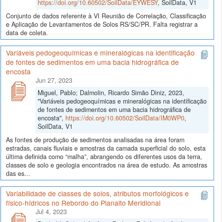
https://doi.org/10.60502/SoilData/EYWESY
, SoilData, V1
Conjunto de dados referente à VI Reunião de Correlação, Classificação
e Aplicação de Levantamentos de Solos RS/SC/PR. Falta registrar a
data de coleta.
Variáveis pedogeoquímicas e mineralógicas na identificação
de fontes de sedimentos em uma bacia hidrográfica de
encosta
Jun 27, 2023
Miguel, Pablo; Dalmolin, Ricardo Simão Diniz, 2023,
"Variáveis pedogeoquímicas e mineralógicas na identificação
de fontes de sedimentos em uma bacia hidrográfica de
encosta",
https://doi.org/10.60502/SoilData/IM0WP0
,
SoilData, V1
As fontes de produção de sedimentos analisadas na área foram
estradas, canais fluviais e amostras da camada superficial do solo, esta
última definida como “malha”, abrangendo os diferentes usos da terra,
classes de solo e geologia encontrados na área de estudo. As amostras
das es...
Variabilidade de classes de solos, atributos morfológicos e
físico-hídricos no Rebordo do Planalto Meridional
Jul 4, 2023