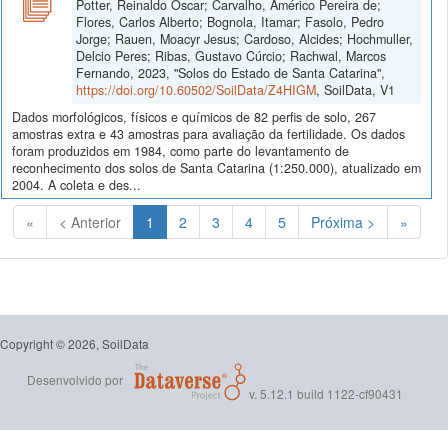
Potter, Reinaldo Oscar; Carvalho, Américo Pereira de;
Flores, Carlos Alberto; Bognola, Itamar; Fasolo, Pedro
Jorge; Rauen, Moacyr Jesus; Cardoso, Alcides; Hochmuller,
Delcio Peres; Ribas, Gustavo Cúrcio; Rachwal, Marcos
Fernando, 2023, "Solos do Estado de Santa Catarina",
https://doi.org/10.60502/SoilData/Z4HIGM
, SoilData, V1
Dados morfológicos, físicos e químicos de 82 perfis de solo, 267
amostras extra e 43 amostras para avaliação da fertilidade. Os dados
foram produzidos em 1984, como parte do levantamento de
reconhecimento dos solos de Santa Catarina (1:250.000), atualizado em
2004. A coleta e des...
(Atual)
«
< Anterior
1
2
3
4
5
Próxima >
»
Copyright © 2026, SoilData
Desenvolvido por
v. 5.12.1 build 1122-cf90431