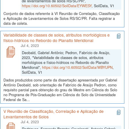
de levantamentos de solos RS/SC/PR",
https://doi.org/10.60502/SoilData/EYWESY
, SoilData, V1
Conjunto de dados referente à VI Reunião de Correlação, Classificação
e Aplicação de Levantamentos de Solos RS/SC/PR. Falta registrar a
data de coleta.
Variabilidade de classes de solos, atributos morfológicos e
físico-hídricos no Rebordo do Planalto Meridional
Jul 4, 2023
Deobald, Gabriel Antônio; Pedron, Fabrício de Araújo,
2023, "Variabilidade de classes de solos, atributos
morfológicos e físico-hídricos no Rebordo do Planalto
Meridional",
https://doi.org/10.60502/SoilData/WBYUPN
,
SoilData, V1
Dados produzidos como parte da dissertação apresentada por Gabriel
Antônio Deobald, sob orientação de Fabrício de Araújo Pedron, como
requisito parcial para obtenção do grau de Mestre em Ciência do Solo
no Programa de Pós-Graduação em Ciência do Solo da Universidade
Federal de Sa...
V Reunião de Classificação, Correlação e Aplicação de
Levantamentos de Solos
Jul 4, 2023
Rodrigues, Fernando Barreto; Cavalcanti, Antonio Cabral;