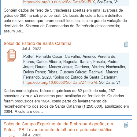
https://doi.org/10.60502/SoilData/X9IELX
, SoilData, V1
Contém dados de ferro de 5 trincheiras abertas em uma lavaroura de
grãos de 350 ha sob pivo central. Os locais de coleta foram definitos
pelo relevo, sendo que foram escolhidos locais com grande variação de
declividade. Sistema de Coordenadas de Referência desconhecido;
assumiu-s...
Solos do Estado de Santa Catarina
Jul 4, 2023
Potter, Reinaldo Oscar; Carvalho, Américo Pereira de;
Flores, Carlos Alberto; Bognola, Itamar; Fasolo, Pedro
Jorge; Rauen, Moacyr Jesus; Cardoso, Alcides; Hochmuller,
Delcio Peres; Ribas, Gustavo Cúrcio; Rachwal, Marcos
Fernando, 2023, "Solos do Estado de Santa Catarina",
https://doi.org/10.60502/SoilData/Z4HIGM
, SoilData, V1
Dados morfológicos, físicos e químicos de 82 perfis de solo, 267
amostras extra e 43 amostras para avaliação da fertilidade. Os dados
foram produzidos em 1984, como parte do levantamento de
reconhecimento dos solos de Santa Catarina (1:250.000), atualizado em
2004. A coleta e des...
Solos do Campo Experimental da Embrapa Algodão, em
Patos - PB: Levantamento detalhado e potencial edáfico
Jul 4, 2023