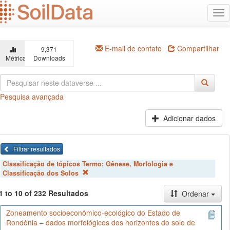
Ir
Alt
para
na
o
conteúdo
principal
E-mail de contato
Compartilhar
9,371
Métricas
Downloads
Pesquisa avançada
Adicionar dados
Filtrar resultados
Classificação de tópicos Termo:
Gênese, Morfologia e
Classificação dos Solos
1 to 10 of 232 Resultados
Ordenar
Zoneamento socioeconômico-ecológico do Estado de
Rondônia – dados morfológicos dos horizontes do solo de