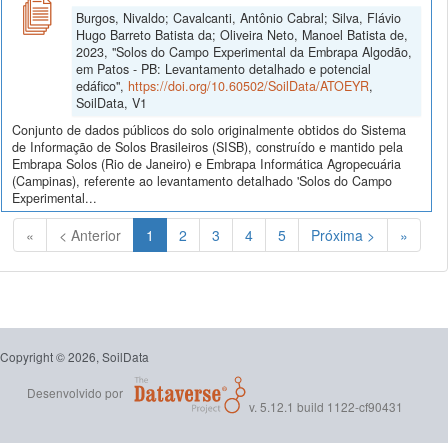
Burgos, Nivaldo; Cavalcanti, Antônio Cabral; Silva, Flávio
Hugo Barreto Batista da; Oliveira Neto, Manoel Batista de,
2023, "Solos do Campo Experimental da Embrapa Algodão,
em Patos - PB: Levantamento detalhado e potencial
edáfico",
https://doi.org/10.60502/SoilData/ATOEYR
,
SoilData, V1
Conjunto de dados públicos do solo originalmente obtidos do Sistema
de Informação de Solos Brasileiros (SISB), construído e mantido pela
Embrapa Solos (Rio de Janeiro) e Embrapa Informática Agropecuária
(Campinas), referente ao levantamento detalhado 'Solos do Campo
Experimental...
(Atual)
«
< Anterior
1
2
3
4
5
Próxima >
»
Copyright © 2026, SoilData
Desenvolvido por
v. 5.12.1 build 1122-cf90431