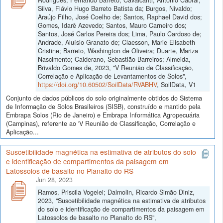
Silva, Flávio Hugo Barreto Batista da; Burgos, Nivaldo;
Araújo Filho, José Coelho de; Santos, Raphael David dos;
Gomes, Idarê Azevedo; Santos, Mauro Carneiro dos;
Santos, José Carlos Pereira dos; Lima, Paulo Cardoso de;
Andrade, Aluísio Granato de; Claesson, Marie Elisabeth
Cristine; Barreto, Washington de Oliveira; Duarte, Mariza
Nascimento; Calderano, Sebastião Barreiros; Almeida,
Brivaldo Gomes de, 2023, "V Reunião de Classificação,
Correlação e Aplicação de Levantamentos de Solos",
https://doi.org/10.60502/SoilData/RVABHV
, SoilData, V1
Conjunto de dados públicos do solo originalmente obtidos do Sistema
de Informação de Solos Brasileiros (SISB), construído e mantido pela
Embrapa Solos (Rio de Janeiro) e Embrapa Informática Agropecuária
(Campinas), referente ao 'V Reunião de Classificação, Correlação e
Aplicação...
Suscetibilidade magnética na estimativa de atributos do solo
e identificação de compartimentos da paisagem em
Latossolos de basalto no Planalto do RS
Jun 28, 2023
Ramos, Priscila Vogelei; Dalmolin, Ricardo Simão Diniz,
2023, "Suscetibilidade magnética na estimativa de atributos
do solo e identificação de compartimentos da paisagem em
Latossolos de basalto no Planalto do RS",