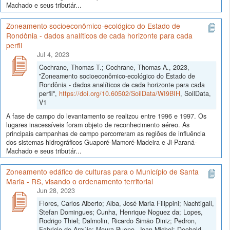
Machado e seus tributár...
Zoneamento socioeconômico-ecológico do Estado de
Rondônia - dados analíticos de cada horizonte para cada
perfil
Jul 4, 2023
Cochrane, Thomas T.; Cochrane, Thomas A., 2023,
"Zoneamento socioeconômico-ecológico do Estado de
Rondônia - dados analíticos de cada horizonte para cada
perfil",
https://doi.org/10.60502/SoilData/WI9BIH
, SoilData,
V1
A fase de campo do levantamento se realizou entre 1996 e 1997. Os
lugares inacessíveis foram objeto de reconhecimento aéreo. As
principais campanhas de campo percorreram as regiões de influência
dos sistemas hidrográficos Guaporé-Mamoré-Madeira e Ji-Paraná-
Machado e seus tributár...
Zoneamento edáfico de culturas para o Município de Santa
Maria - RS, visando o ordenamento territorial
Jun 28, 2023
Flores, Carlos Alberto; Alba, José Maria Filippini; Nachtigall,
Stefan Domingues; Cunha, Henrique Noguez da; Lopes,
Rodrigo Thiel; Dalmolin, Ricardo Simão Diniz; Pedron,
Fabricio de Araújo; Moura-Bueno, Jean Michel; Deobald,