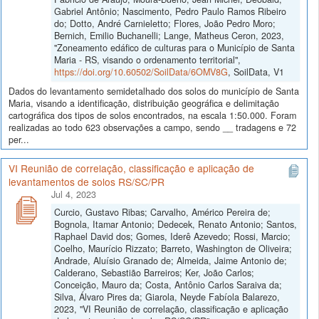
Gabriel Antônio; Nascimento, Pedro Paulo Ramos Ribeiro
do; Dotto, André Carnieletto; Flores, João Pedro Moro;
Bernich, Emilio Buchanelli; Lange, Matheus Ceron, 2023,
"Zoneamento edáfico de culturas para o Município de Santa
Maria - RS, visando o ordenamento territorial",
https://doi.org/10.60502/SoilData/6OMV8G
, SoilData, V1
Dados do levantamento semidetalhado dos solos do município de Santa
Maria, visando a identificação, distribuição geográfica e delimitação
cartográfica dos tipos de solos encontrados, na escala 1:50.000. Foram
realizadas ao todo 623 observações a campo, sendo __ tradagens e 72
per...
VI Reunião de correlação, classificação e aplicação de
levantamentos de solos RS/SC/PR
Jul 4, 2023
Curcio, Gustavo Ribas; Carvalho, Américo Pereira de;
Bognola, Itamar Antonio; Dedecek, Renato Antonio; Santos,
Raphael David dos; Gomes, Iderê Azevedo; Rossi, Marcio;
Coelho, Maurício Rizzato; Barreto, Washington de Oliveira;
Andrade, Aluísio Granado de; Almeida, Jaime Antonio de;
Calderano, Sebastião Barreiros; Ker, João Carlos;
Conceição, Mauro da; Costa, Antônio Carlos Saraiva da;
Silva, Álvaro Pires da; Giarola, Neyde Fabíola Balarezo,
2023, "VI Reunião de correlação, classificação e aplicação