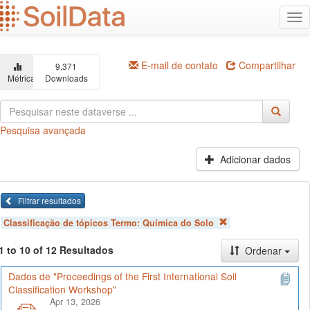
Ir
Alt
para
na
o
conteúdo
principal
E-mail de contato
Compartilhar
9,371
Métricas
Downloads
Pesquisa avançada
Adicionar dados
Filtrar resultados
Classificação de tópicos Termo:
Química do Solo
1 to 10 of 12 Resultados
Ordenar
Dados de "Proceedings of the First International Soil
Classification Workshop"
Apr 13, 2026