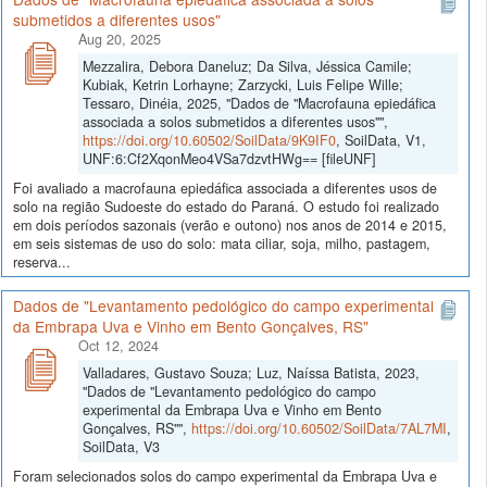
submetidos a diferentes usos"
Aug 20, 2025
Mezzalira, Debora Daneluz; Da Silva, Jéssica Camile;
Kubiak, Ketrin Lorhayne; Zarzycki, Luis Felipe Wille;
Tessaro, Dinéia, 2025, "Dados de "Macrofauna epiedáfica
associada a solos submetidos a diferentes usos"",
https://doi.org/10.60502/SoilData/9K9IF0
, SoilData, V1,
UNF:6:Cf2XqonMeo4VSa7dzvtHWg== [fileUNF]
Foi avaliado a macrofauna epiedáfica associada a diferentes usos de
solo na região Sudoeste do estado do Paraná. O estudo foi realizado
em dois períodos sazonais (verão e outono) nos anos de 2014 e 2015,
em seis sistemas de uso do solo: mata ciliar, soja, milho, pastagem,
reserva...
Dados de "Levantamento pedológico do campo experimental
da Embrapa Uva e Vinho em Bento Gonçalves, RS"
Oct 12, 2024
Valladares, Gustavo Souza; Luz, Naíssa Batista, 2023,
"Dados de "Levantamento pedológico do campo
experimental da Embrapa Uva e Vinho em Bento
Gonçalves, RS"",
https://doi.org/10.60502/SoilData/7AL7MI
,
SoilData, V3
Foram selecionados solos do campo experimental da Embrapa Uva e