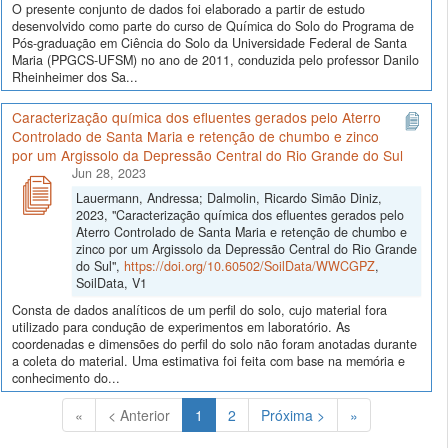
O presente conjunto de dados foi elaborado a partir de estudo
desenvolvido como parte do curso de Química do Solo do Programa de
Pós-graduação em Ciência do Solo da Universidade Federal de Santa
Maria (PPGCS-UFSM) no ano de 2011, conduzida pelo professor Danilo
Rheinheimer dos Sa...
Caracterização química dos efluentes gerados pelo Aterro
Controlado de Santa Maria e retenção de chumbo e zinco
por um Argissolo da Depressão Central do Rio Grande do Sul
Jun 28, 2023
Lauermann, Andressa; Dalmolin, Ricardo Simão Diniz,
2023, "Caracterização química dos efluentes gerados pelo
Aterro Controlado de Santa Maria e retenção de chumbo e
zinco por um Argissolo da Depressão Central do Rio Grande
do Sul",
https://doi.org/10.60502/SoilData/WWCGPZ
,
SoilData, V1
Consta de dados analíticos de um perfil do solo, cujo material fora
utilizado para condução de experimentos em laboratório. As
coordenadas e dimensões do perfil do solo não foram anotadas durante
a coleta do material. Uma estimativa foi feita com base na memória e
conhecimento do...
(Atual)
«
< Anterior
1
2
Próxima >
»