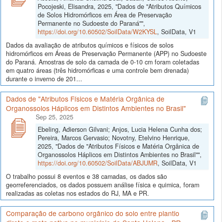
Pocojeski, Elisandra, 2025, "Dados de "Atributos Químicos
de Solos Hidromórficos em Área de Preservação
Permanente no Sudoeste do Paraná"",
https://doi.org/10.60502/SoilData/W2KYSL
, SoilData, V1
Dados da avaliação de atributos químicos e físicos de solos
hidromórficos em Áreas de Preservação Permanente (APP) no Sudoeste
do Paraná. Amostras de solo da camada de 0-10 cm foram coletadas
em quatro áreas (três hidromórficas e uma controle bem drenada)
durante o inverno de 201...
Dados de "Atributos Físicos e Matéria Orgânica de
Organossolos Háplicos em Distintos Ambientes no Brasil"
Sep 25, 2025
Ebeling, Adierson Gilvani; Anjos, Lucia Helena Cunha dos;
Pereira, Marcos Gervasio; Novotny, Etelvino Henrique,
2025, "Dados de "Atributos Físicos e Matéria Orgânica de
Organossolos Háplicos em Distintos Ambientes no Brasil"",
https://doi.org/10.60502/SoilData/ABJUMR
, SoilData, V1
O trabalho possui 8 eventos e 38 camadas, os dados são
georreferenciados, os dados possuem análise física e quimica, foram
realizadas as coletas nos estados do RJ, MA e PR.
Comparação de carbono orgânico do solo entre plantio