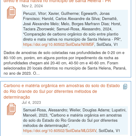
direto e mata nativa no município de Santa Helena - PR
Nov 2, 2024
Peruzzi, Vitor; Xavier, Guilherme; Egewarth, Jonas
Francisco; Harold, Carlos Alexandre da Silva; Demattê,
José Alexandre Melo; Melo, Borges Marfrann Dias; Horst,
Taciara Zborowski; Samuel-Rosa, Alessandro, 2024,
"Comparação de carbono orgânico do solo entre plantio
direto e mata nativa no município de Santa Helena - PR",
https://doi.org/10.60502/SoilData/NIIMSF
, SoilData, V1
Dados de amostras de solo coletadas nas profundidades de 0-20 cm e
80-100 cm, porém, em alguns pontos por impedimento da rocha as
profundidades chegam até 20-40 cm, 40-50 cm e 40-60 cm. Foram
selecionados 20 locais distintos no município de Santa Helena, Paraná,
no ano de 2023. O...
Carbono e matéria orgânica em amostras do solo do Estado
do Rio Grande do Sul por diferentes métodos de
determinação
Jul 4, 2023
Samuel-Rosa, Alessandro; Weiler, Douglas Adams; Lupatini,
Manoeli, 2023, "Carbono e matéria orgânica em amostras
do solo do Estado do Rio Grande do Sul por diferentes
métodos de determinação",
https://doi.org/10.60502/SoilData/MLGSXV
, SoilData, V1