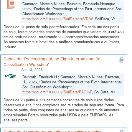
Camargo, Marcelo Nunes; Beinroth, Fernando Henrique,
2026, "Dados de "Proceedings of the First International Soil
Classification Workshop"",
https://doi.org/10.60502/SoilData/76VTJW
, SoilData, V1
Dados de 31 perfis de solo georreferenciados. Em cada um dos perfis
de solo, foram coletadas amostras de camadas que variam de 0 até 460
cm de profundidade, totalizando 208 horizontes/camadas amostradas.
As amostras foram submetidas a análises granulométricas e químicas,
incluind...
Dados de "Proceedings of the Eigth International Soil
Classification Workshop"
Apr 13, 2026
Beinroth, Friedrich H.; Camargo, Marcelo Nunes; Eswaran,
H., 2026, "Dados de "Proceedings of the Eigth International
Soil Classification Workshop"",
https://doi.org/10.60502/SoilData/BAGI6F
, SoilData, V1
Dados de 23 perfis e 171 camadas/horizontes de solo cujos dados
descritivos e analíticos completos são relatados da seguinte forma. Para
todos os perfis, dois conjuntos de análises se originaram de amostras
emparelhadas Foram produzidos pelo USDA e pela EMBRAPA. As
análises padrã...
Dados de "Macrofauna epiedáfica associada a solos