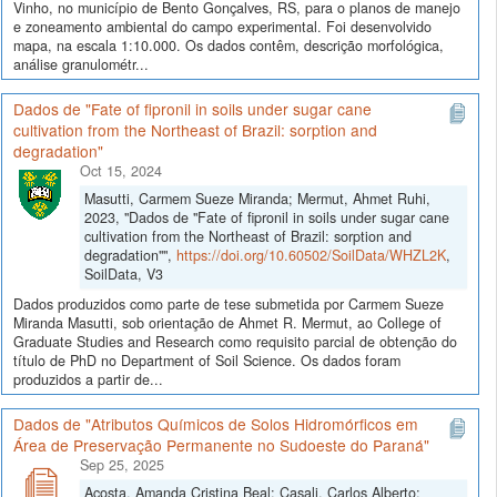
Vinho, no município de Bento Gonçalves, RS, para o planos de manejo
e zoneamento ambiental do campo experimental. Foi desenvolvido
mapa, na escala 1:10.000. Os dados contêm, descrição morfológica,
análise granulométr...
Dados de "Fate of fipronil in soils under sugar cane
cultivation from the Northeast of Brazil: sorption and
degradation"
Oct 15, 2024
Masutti, Carmem Sueze Miranda; Mermut, Ahmet Ruhi,
2023, "Dados de "Fate of fipronil in soils under sugar cane
cultivation from the Northeast of Brazil: sorption and
degradation"",
https://doi.org/10.60502/SoilData/WHZL2K
,
SoilData, V3
Dados produzidos como parte de tese submetida por Carmem Sueze
Miranda Masutti, sob orientação de Ahmet R. Mermut, ao College of
Graduate Studies and Research como requisito parcial de obtenção do
título de PhD no Department of Soil Science. Os dados foram
produzidos a partir de...
Dados de "Atributos Químicos de Solos Hidromórficos em
Área de Preservação Permanente no Sudoeste do Paraná"
Sep 25, 2025
Acosta, Amanda Cristina Beal; Casali, Carlos Alberto;