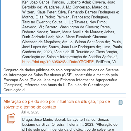
Ker, João Carlos; Panoso, Luzberto Achá; Oliveira, João
Bertoldo de; Valadares, J. M.; Conceição, Mauro da;
Wittern, Klaus Peter; Silva, Fernando Barreto Rodrigues e;
Mothci, Elias Pedro; Palmieri, Francesco; Rodrigues,
Tarcísio Ewerton; Souza, J. L.; Tavares, Ney Pinto;
Azevedo, W.; Barreto, Washington de Oliveira; Peres,
Roberto Nades; Duriez, Maria Amélia de Moraes; Johas,
Ruth Andrade Leal; Melo, Marie Elisabeth Christine
Claessen de Magalhẽs; Araújo, Wilson Sant'Anna de; Paula,
José Lopes de; Souza, João Luiz Rodrigues de; Lima, Paulo
Cardoso de, 2023, "Anais da III Reunião de Classificação,
Correlação de Solos e Interpretação de Aptidão Agrícola",
https://doi.org/10.60502/SoilData/YRGHPE
, SoilData, V1
Conjunto de dados públicos do solo originalmente obtidos do Sistema
de Informação de Solos Brasileiros (SISB), construído e mantido pela
Embrapa Solos (Rio de Janeiro) e Embrapa Informática Agropecuária
(Campinas), referente aos Anais da III Reunião de Classificação,
Correlação d...
Alteração do pH do solo por influência da diluição, tipo de
solvente e tempo de contato
Jul 4, 2023
Braga, José Mário; Sobral, Lafayette Franco; Souza,
Luciano da Silva; Oliveira, Helena F., 2023, "Alteração do
pH do solo por influência da diluição, tipo de solvente e