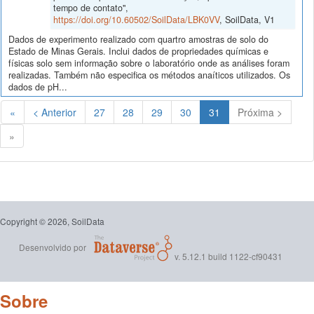
tempo de contato",
https://doi.org/10.60502/SoilData/LBK0VV
, SoilData, V1
Dados de experimento realizado com quartro amostras de solo do
Estado de Minas Gerais. Inclui dados de propriedades químicas e
físicas solo sem informação sobre o laboratório onde as análises foram
realizadas. Também não especifica os métodos anaíticos utilizados. Os
dados de pH...
(Atual)
«
< Anterior
27
28
29
30
31
Próxima >
»
Copyright © 2026, SoilData
Desenvolvido por
v. 5.12.1 build 1122-cf90431
Sobre