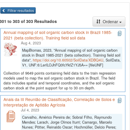
Filtrar resultados
301 to 303 of 303 Resultados
Ordenar
Annual mapping of soil organic carbon stock in Brazil 1985-
2021 (beta collection). Training field soil data
Aug 4, 2023
MapBiomas, 2023, "Annual mapping of soil organic carbon
stock in Brazil 1985-2021 (beta collection). Training field soil
data",
https://doi.org/10.60502/SoilData/XDBQ4U
, SoilData,
V1, UNF:6:LerILOJhFQ0fcYkfZ1YJ5A== [fileUNF]
Collection of 9649 points containing field data to the train regression
models used to map the soil organic carbon stock in Brazil. The field
data includes spatial and temporal coordinates, and the soil organic
carbon stock at the point support for up to 30 cm depth.
Anais da III Reunião de Classificação, Correlação de Solos e
Interpretação de Aptidão Agrícola
Jul 4, 2023
Carvalho, Américo Pereira de; Sobral Filho, Raymundo
Mendes; Larach, Jorge Olmos Iturri; Camargo, Marcelo
Nunes; Pötter, Reinaldo Oscar; Hochmüller, Delcio Peres;