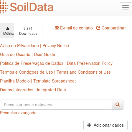
Ir
Alt
para
na
o
conteúdo
principal
E-mail de contato
Compartilhar
9,371
Métricas
Downloads
Aviso de Privacidade | Privacy Notice
Guia do Usuário | User Guide
Política de Preservação de Dados | Data Preservation Policy
Termos e Condições de Uso | Terms and Conditions of Use
Planilha Modelo | Template Spreadsheet
Dados Integrados | Integrated Data
Pesquisa avançada
Adicionar dados