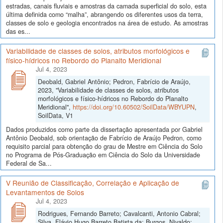
estradas, canais fluviais e amostras da camada superficial do solo, esta
última definida como “malha”, abrangendo os diferentes usos da terra,
classes de solo e geologia encontrados na área de estudo. As amostras
das es...
Variabilidade de classes de solos, atributos morfológicos e
físico-hídricos no Rebordo do Planalto Meridional
Jul 4, 2023
Deobald, Gabriel Antônio; Pedron, Fabrício de Araújo,
2023, "Variabilidade de classes de solos, atributos
morfológicos e físico-hídricos no Rebordo do Planalto
Meridional",
https://doi.org/10.60502/SoilData/WBYUPN
,
SoilData, V1
Dados produzidos como parte da dissertação apresentada por Gabriel
Antônio Deobald, sob orientação de Fabrício de Araújo Pedron, como
requisito parcial para obtenção do grau de Mestre em Ciência do Solo
no Programa de Pós-Graduação em Ciência do Solo da Universidade
Federal de Sa...
V Reunião de Classificação, Correlação e Aplicação de
Levantamentos de Solos
Jul 4, 2023
Rodrigues, Fernando Barreto; Cavalcanti, Antonio Cabral;
Silva, Flávio Hugo Barreto Batista da; Burgos, Nivaldo;