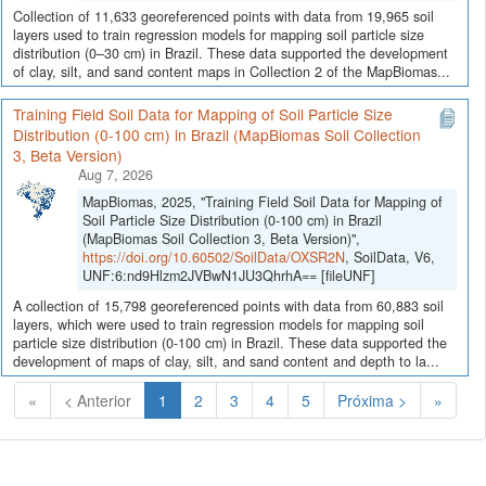
Collection of 11,633 georeferenced points with data from 19,965 soil
layers used to train regression models for mapping soil particle size
distribution (0–30 cm) in Brazil. These data supported the development
of clay, silt, and sand content maps in Collection 2 of the MapBiomas...
Training Field Soil Data for Mapping of Soil Particle Size
Distribution (0-100 cm) in Brazil (MapBiomas Soil Collection
3, Beta Version)
Aug 7, 2026
MapBiomas, 2025, "Training Field Soil Data for Mapping of
Soil Particle Size Distribution (0-100 cm) in Brazil
(MapBiomas Soil Collection 3, Beta Version)",
https://doi.org/10.60502/SoilData/OXSR2N
, SoilData, V6,
UNF:6:nd9Hlzm2JVBwN1JU3QhrhA== [fileUNF]
A collection of 15,798 georeferenced points with data from 60,883 soil
layers, which were used to train regression models for mapping soil
particle size distribution (0-100 cm) in Brazil. These data supported the
development of maps of clay, silt, and sand content and depth to la...
(Atual)
«
< Anterior
1
2
3
4
5
Próxima >
»