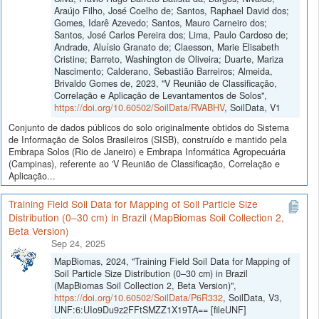
Araújo Filho, José Coelho de; Santos, Raphael David dos;
Gomes, Idarê Azevedo; Santos, Mauro Carneiro dos;
Santos, José Carlos Pereira dos; Lima, Paulo Cardoso de;
Andrade, Aluísio Granato de; Claesson, Marie Elisabeth
Cristine; Barreto, Washington de Oliveira; Duarte, Mariza
Nascimento; Calderano, Sebastião Barreiros; Almeida,
Brivaldo Gomes de, 2023, "V Reunião de Classificação,
Correlação e Aplicação de Levantamentos de Solos",
https://doi.org/10.60502/SoilData/RVABHV
, SoilData, V1
Conjunto de dados públicos do solo originalmente obtidos do Sistema
de Informação de Solos Brasileiros (SISB), construído e mantido pela
Embrapa Solos (Rio de Janeiro) e Embrapa Informática Agropecuária
(Campinas), referente ao 'V Reunião de Classificação, Correlação e
Aplicação...
Training Field Soil Data for Mapping of Soil Particle Size
Distribution (0–30 cm) in Brazil (MapBiomas Soil Collection 2,
Beta Version)
Sep 24, 2025
MapBiomas, 2024, "Training Field Soil Data for Mapping of
Soil Particle Size Distribution (0–30 cm) in Brazil
(MapBiomas Soil Collection 2, Beta Version)",
https://doi.org/10.60502/SoilData/P6R332
, SoilData, V3,
UNF:6:UIo9Du9z2FFtSMZZ1X19TA== [fileUNF]