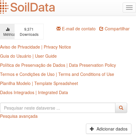
Ir
Alt
para
na
o
conteúdo
principal
E-mail de contato
Compartilhar
9,371
Métricas
Downloads
Aviso de Privacidade | Privacy Notice
Guia do Usuário | User Guide
Política de Preservação de Dados | Data Preservation Policy
Termos e Condições de Uso | Terms and Conditions of Use
Planilha Modelo | Template Spreadsheet
Dados Integrados | Integrated Data
Pesquisa avançada
Adicionar dados