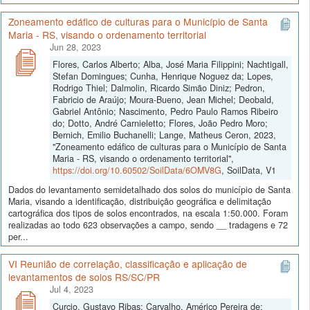
Zoneamento edáfico de culturas para o Município de Santa
Maria - RS, visando o ordenamento territorial
Jun 28, 2023
Flores, Carlos Alberto; Alba, José Maria Filippini; Nachtigall,
Stefan Domingues; Cunha, Henrique Noguez da; Lopes,
Rodrigo Thiel; Dalmolin, Ricardo Simão Diniz; Pedron,
Fabricio de Araújo; Moura-Bueno, Jean Michel; Deobald,
Gabriel Antônio; Nascimento, Pedro Paulo Ramos Ribeiro
do; Dotto, André Carnieletto; Flores, João Pedro Moro;
Bernich, Emilio Buchanelli; Lange, Matheus Ceron, 2023,
"Zoneamento edáfico de culturas para o Município de Santa
Maria - RS, visando o ordenamento territorial",
https://doi.org/10.60502/SoilData/6OMV8G
, SoilData, V1
Dados do levantamento semidetalhado dos solos do município de Santa
Maria, visando a identificação, distribuição geográfica e delimitação
cartográfica dos tipos de solos encontrados, na escala 1:50.000. Foram
realizadas ao todo 623 observações a campo, sendo __ tradagens e 72
per...
VI Reunião de correlação, classificação e aplicação de
levantamentos de solos RS/SC/PR
Jul 4, 2023
Curcio, Gustavo Ribas; Carvalho, Américo Pereira de;