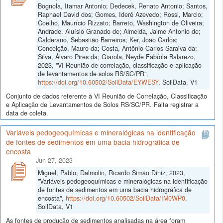
Bognola, Itamar Antonio; Dedecek, Renato Antonio; Santos,
Raphael David dos; Gomes, Iderê Azevedo; Rossi, Marcio;
Coelho, Maurício Rizzato; Barreto, Washington de Oliveira;
Andrade, Aluísio Granado de; Almeida, Jaime Antonio de;
Calderano, Sebastião Barreiros; Ker, João Carlos;
Conceição, Mauro da; Costa, Antônio Carlos Saraiva da;
Silva, Álvaro Pires da; Giarola, Neyde Fabíola Balarezo,
2023, "VI Reunião de correlação, classificação e aplicação
de levantamentos de solos RS/SC/PR",
https://doi.org/10.60502/SoilData/EYWESY
, SoilData, V1
Conjunto de dados referente à VI Reunião de Correlação, Classificação
e Aplicação de Levantamentos de Solos RS/SC/PR. Falta registrar a
data de coleta.
Variáveis pedogeoquímicas e mineralógicas na identificação
de fontes de sedimentos em uma bacia hidrográfica de
encosta
Jun 27, 2023
Miguel, Pablo; Dalmolin, Ricardo Simão Diniz, 2023,
"Variáveis pedogeoquímicas e mineralógicas na identificação
de fontes de sedimentos em uma bacia hidrográfica de
encosta",
https://doi.org/10.60502/SoilData/IM0WP0
,
SoilData, V1
As fontes de produção de sedimentos analisadas na área foram