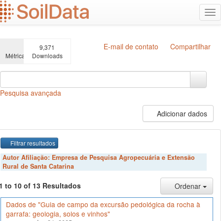
Ir
Alt
para
na
o
conteúdo
principal
E-mail de contato
Compartilhar
9,371
Métricas
Downloads
Pesquisa avançada
Adicionar dados
Filtrar resultados
Autor Afiliação:
Empresa de Pesquisa Agropecuária e Extensão
Rural de Santa Catarina
1 to 10 of 13 Resultados
Ordenar
Dados de "Guia de campo da excursão pedológica da rocha à
garrafa: geologia, solos e vinhos"