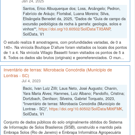
Jan 24, 2025
Santos, Erico Albuquerque dos; Loss, Arcângelo; Pedron,
Fabrício de Aráujo; Florisbal, Luana Moreira; Silva,
Elisângela Benedet da, 2025, "Dados de "Guia de campo da
excursão pedológica da rocha à garrafa: geologia, solos e
vinhos"",
https://doi.org/10.60502/SoilData/TX5ANP
,
SoilData, V1
O estudo realiza 8 amostragens, com profundidades variadas, de 0 a
140+. Na vinícola Boutique D’alture foram visitados os locais dos pontos
de 1 a 4. Na vinícola Villagio Bassetti foram visitados os pontos de 5 a
8. Todos os dados são brutos (originais) e georreferenciados. O mun...
Inventário de terras: Microbacia Concórdia (Município de
Lontras - SC)
Jul 4, 2023
Bacic, Ivan Luiz Zilli; Laus Neto, José Augusto; Chanin,
Yara Maria Alves; Hammes, Luiz Albano; Pandolfo, Cristina;
Dortzbach, Denilson; Silveira, Gabriel Torquato, 2023,
"Inventário de terras: Microbacia Concórdia (Município de
Lontras - SC)",
https://doi.org/10.60502/SoilData/M06FMK
,
SoilData, V1
Conjunto de dados públicos do solo originalmente obtidos do Sistema
de Informação de Solos Brasileiros (SISB), construído e mantido pela
Embrapa Solos (Rio de Janeiro) e Embrapa Informática Agropecuária