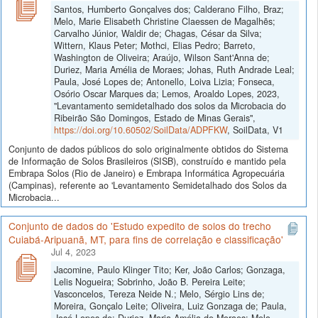
Santos, Humberto Gonçalves dos; Calderano Filho, Braz;
Melo, Marie Elisabeth Christine Claessen de Magalhẽs;
Carvalho Júnior, Waldir de; Chagas, César da Silva;
Wittern, Klaus Peter; Mothci, Elias Pedro; Barreto,
Washington de Oliveira; Araújo, Wilson Sant'Anna de;
Duriez, Maria Amélia de Moraes; Johas, Ruth Andrade Leal;
Paula, José Lopes de; Antonello, Loiva Lizia; Fonseca,
Osório Oscar Marques da; Lemos, Aroaldo Lopes, 2023,
"Levantamento semidetalhado dos solos da Microbacia do
Ribeirão São Domingos, Estado de Minas Gerais",
https://doi.org/10.60502/SoilData/ADPFKW
, SoilData, V1
Conjunto de dados públicos do solo originalmente obtidos do Sistema
de Informação de Solos Brasileiros (SISB), construído e mantido pela
Embrapa Solos (Rio de Janeiro) e Embrapa Informática Agropecuária
(Campinas), referente ao 'Levantamento Semidetalhado dos Solos da
Microbacia...
Conjunto de dados do 'Estudo expedito de solos do trecho
Cuiabá-Aripuanã, MT, para fins de correlação e classificação'
Jul 4, 2023
Jacomine, Paulo Klinger Tito; Ker, João Carlos; Gonzaga,
Lelis Nogueira; Sobrinho, João B. Pereira Leite;
Vasconcelos, Tereza Neide N.; Melo, Sérgio Lins de;
Moreira, Gonçalo Leite; Oliveira, Luiz Gonzaga de; Paula,
José Lopes de; Duriez, Maria Amélia de Moraes; Melo,