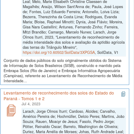
Leal; Melo, Marie Elisabeth Christine Claessen de
Magalhẽs; Araújo, Wilson Sant'Anna de; Paula, José Lopes
de; Fontes, Luiz Eduardo Ferreira; Antonello, Loiva Lizia;
Bezerra, Therezinha da Costa Lima; Rodrigues, Evanda
Maria; Bloise, Raphael Minotti; Dynia, José Flávio; Moreira,
Gisa Nara Castellini; Antunes, Fernando Zinho; Ferreira,
Mitzi Brandão; Camargo, Marcelo Nunes; Larach, Jorge
Olmos Iturri, 2023, "Levantamento de reconhecimento de
média intensidade dos solos e avaliação da aptidão agrícola
das terras do Triângulo Mineiro",
https://doi.org/10.60502/SoilData/3XPGSA
, SoilData, V1
Conjunto de dados públicos do solo originalmente obtidos do Sistema
de Informação de Solos Brasileiros (SISB), construído e mantido pela
Embrapa Solos (Rio de Janeiro) e Embrapa Informática Agropecuária
(Campinas), referente ao Levantamento de Reconhecimento de Média
Intensidade...
Levantamento de reconhecimento dos solos do Estado do
Paraná - Tomos 1 e 2
Jul 4, 2023
Larach, Jorge Olmos Iturri; Cardoso, Alcides; Carvalho,
Américo Pereira de; Hochmüller, Delcio Peres; Martins, João
Souza; Rauen, Moacyr de Jesus; Fasolo, Pedro Jorge;
Pötter, Reinaldo Oscar; Barreto, Washington de Oliveira;
Duriez, Maria Amélia de Moraes; Johas, Ruth Andrade Leal;