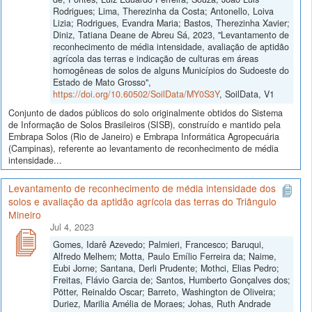
Rodrigues; Lima, Therezinha da Costa; Antonello, Loiva
Lizia; Rodrigues, Evandra Maria; Bastos, Therezinha Xavier;
Diniz, Tatiana Deane de Abreu Sá, 2023, "Levantamento de
reconhecimento de média intensidade, avaliação de aptidão
agrícola das terras e indicação de culturas em áreas
homogêneas de solos de alguns Municípios do Sudoeste do
Estado de Mato Grosso",
https://doi.org/10.60502/SoilData/MY0S3Y
, SoilData, V1
Conjunto de dados públicos do solo originalmente obtidos do Sistema
de Informação de Solos Brasileiros (SISB), construído e mantido pela
Embrapa Solos (Rio de Janeiro) e Embrapa Informática Agropecuária
(Campinas), referente ao levantamento de reconhecimento de média
intensidade...
Levantamento de reconhecimento de média intensidade dos
solos e avaliação da aptidão agrícola das terras do Triângulo
Mineiro
Jul 4, 2023
Gomes, Idarê Azevedo; Palmieri, Francesco; Baruqui,
Alfredo Melhem; Motta, Paulo Emílio Ferreira da; Naime,
Eubi Jorne; Santana, Derli Prudente; Mothci, Elias Pedro;
Freitas, Flávio Garcia de; Santos, Humberto Gonçalves dos;
Pötter, Reinaldo Oscar; Barreto, Washington de Oliveira;
Duriez, Marilia Amélia de Moraes; Johas, Ruth Andrade