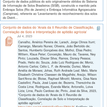
Conjunto de dados públicos do solo originalmente obtidos do Sistema
de Informação de Solos Brasileiros (SISB), construído e mantido pela
Embrapa Solos (Rio de Janeiro) e Embrapa Informática Agropecuária
(Campinas), referente ao 'Levantamento de reconhecimento dos solos
do Distrit...
Conjunto de dados do 'Anais da II Reunião de Classificação,
Correlação de Solo e Interpretação de aptidão agrícola'
Jul 4, 2023
Carvalho, Américo Pereira de; Larach, Jorge Olmos Iturri;
Camargo, Marcelo Nunes; Oliveira, João Bertoldo de;
Santos, Humberto Gonçalves dos; Mothci, Elias Pedro;
Wittern, Klaus Peter; Conceição, Mauro da; Tavares, Ney
Pinto; Louzada, Eliezer Silva; Ramos, Doracy Pessoa;
Prado, Helio do; Souza, João Luiz Rodrigues de; Moniz,
Antonio Carlos; Célio L. F. de Almeida; Duriez, Maria
Amélia de Moraes; Johas, Ruth Andrade Leal; Melo, Marie
Elisabeth Christine Claessen de Magalhẽs; Araújo, Wilson
Sant'Anna de; Bloise, Raphael Minotti; Moreira, Gisa Nara
Castellini; Paula, José Lopes de; Bezerra, Therezinha da
Costa Lima; Rodrigues, Evanda Maria; Antonello, Loiva
Lizia; Lima, Paulo Cardoso de; Pinto, José da Silva, 2023,
"Conjunto de dados do 'Anais da II Reunião de
Classificação, Correlação de Solo e Interpretação de
aptidão agrícola'",
https://doi.org/10.60502/SoilData/RNI0JY
, SoilData, V1