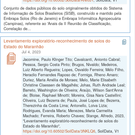
Conjunto de dados públicos do solo originalmente obtidos do Sistema
de Informação de Solos Brasileiros (SISB), construído e mantido pela
Embrapa Solos (Rio de Janeiro) e Embrapa Informática Agropecuária
(Campinas), referente ao 'Anais da II Reunião de Classificação,
Correlação de...
Levantamento exploratório-reconhecimento de solos do
Estado do Maranhão
Jul 4, 2023
Jacomine, Paulo Klinger Tito; Cavalcanti, Anionto Cabral;
Pessoa, Sergio Costa Pinto; Brugos, Nivaldo; Medeiros,
Luiz Alberto Regueira; Lopes, Osvaldo Ferreira; Mélo Filho,
Heraclio Fernandes Raposo de; Formiga, Rheno Amaro;
Duriez, Maria Amélia de Moraes; Melo, Marie Elisabeth
Christine Claessen de Magalhẽs; Johas, Ruth Andrade Leal;
Barreto, Washington de Oliveira; Araújo, Wilson Sant'Anna
de; Bloise, Raphael Minotti; Moreira, Gisa Nara Castellini;
Oliveira, Luiz Bezerra de; Paula, José Lopes de; Bezerra,
Therezinha da Costa Lima; Antonello, Loiva Lizia;
Rodrigues, Evanda Maria; Menezes, Maria Carmelita
Machado; Ferreira, Roberto Chaves; Stange, Alfredo, 2023,
"Levantamento exploratório-reconhecimento de solos do
Estado do Maranhão",
https://doi.org/10.60502/SoilData/3NKLQ6
, SoilData, V1