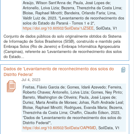
Araújo, Wilson Sant'Anna de; Paula, José Lopes de;
Antonello, Loiva Lizia; Bezerra, Therezinha da Costa Lima;
Bloise, Raphael Minotti; Bandeira, Orlando Faria; Lima,
Valdir Luiz de, 2023, "Levantamento de reconhecimento dos
solos do Estado do Paraná - Tomos 1 e 2",
https://doi.org/10.60502/SoilData/1JZSEE
, SoilData, V1
Conjunto de dados públicos do solo originalmente obtidos do Sistema
de Informação de Solos Brasileiros (SISB), construído e mantido pela
Embrapa Solos (Rio de Janeiro) e Embrapa Informática Agropecuária
(Campinas), referente ao 'Levantamento de reconhecimento dos solos
do Estado...
Dados de 'Levantamento de reconhecimento dos solos do
Distrito Federal'
Jul 4, 2023
Freitas, Flávio Garcia de; Gomes, Idarê Azevedo; Ferreira,
Roberto Chaves; Antonello, Loiva Lizia; Gomes, Ney Pinto;
Barreto, Washington de Oliveira; Paula, José Lopes de;
Duriez, Maria Amélia de Moraes; Johas, Ruth Andrade Leal;
Bloise, Raphael Minotti; Rodrigues, Evanda Maria; Bezerra,
Therezinha da Costa Lima; Chaffin, Claudio Edson, 2023,
"Dados de 'Levantamento de reconhecimento dos solos do
Distrito Federal'",
https://doi.org/10.60502/SoilData/OAPKMD
, SoilData, V1