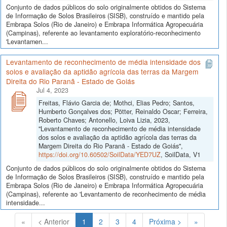
Conjunto de dados públicos do solo originalmente obtidos do Sistema
de Informação de Solos Brasileiros (SISB), construído e mantido pela
Embrapa Solos (Rio de Janeiro) e Embrapa Informática Agropecuária
(Campinas), referente ao levantamento exploratório-reconhecimento
'Levantamen...
Levantamento de reconhecimento de média intensidade dos
solos e avaliação da aptidão agrícola das terras da Margem
Direita do Rio Paranã - Estado de Goiás
Jul 4, 2023
Freitas, Flávio Garcia de; Mothci, Elias Pedro; Santos,
Humberto Gonçalves dos; Pötter, Reinaldo Oscar; Ferreira,
Roberto Chaves; Antonello, Loiva Lizia, 2023,
"Levantamento de reconhecimento de média intensidade
dos solos e avaliação da aptidão agrícola das terras da
Margem Direita do Rio Paranã - Estado de Goiás",
https://doi.org/10.60502/SoilData/YED7UZ
, SoilData, V1
Conjunto de dados públicos do solo originalmente obtidos do Sistema
de Informação de Solos Brasileiros (SISB), construído e mantido pela
Embrapa Solos (Rio de Janeiro) e Embrapa Informática Agropecuária
(Campinas), referente ao 'Levantamento de reconhecimento de média
intensidade...
(Atual)
«
< Anterior
1
2
3
4
Próxima >
»