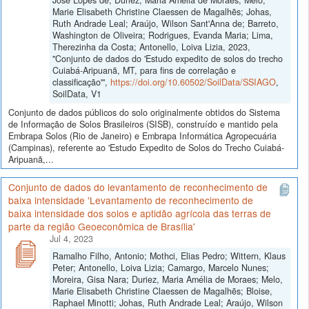
Marie Elisabeth Christine Claessen de Magalhẽs; Johas,
Ruth Andrade Leal; Araújo, Wilson Sant'Anna de; Barreto,
Washington de Oliveira; Rodrigues, Evanda Maria; Lima,
Therezinha da Costa; Antonello, Loiva Lizia, 2023,
"Conjunto de dados do 'Estudo expedito de solos do trecho
Cuiabá-Aripuanã, MT, para fins de correlação e
classificação'",
https://doi.org/10.60502/SoilData/SSIAGO
,
SoilData, V1
Conjunto de dados públicos do solo originalmente obtidos do Sistema
de Informação de Solos Brasileiros (SISB), construído e mantido pela
Embrapa Solos (Rio de Janeiro) e Embrapa Informática Agropecuária
(Campinas), referente ao 'Estudo Expedito de Solos do Trecho Cuiabá-
Aripuanã,...
Conjunto de dados do levantamento de reconhecimento de
baixa intensidade 'Levantamento de reconhecimento de
baixa intensidade dos solos e aptidão agrícola das terras de
parte da região Geoeconômica de Brasília'
Jul 4, 2023
Ramalho Filho, Antonio; Mothci, Elias Pedro; Wittern, Klaus
Peter; Antonello, Loiva Lizia; Camargo, Marcelo Nunes;
Moreira, Gisa Nara; Duriez, Maria Amélia de Moraes; Melo,
Marie Elisabeth Christine Claessen de Magalhẽs; Bloise,
Raphael Minotti; Johas, Ruth Andrade Leal; Araújo, Wilson