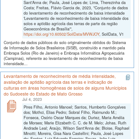
Sant'Anna de; Paula, José Lopes de; Lima, Therezinha da
Costa; Freitas, Flávio Garcia de, 2023, "Conjunto de dados
do levantamento de reconhecimento de baixa intensidade
'Levantamento de reconhecimento de baixa intensidade dos
solos e aptidão agrícola das terras de parte da região
Geoeconômica de Brasília'",
https://doi.org/10.60502/SoilData/MVWJOY
, SoilData, V1
Conjunto de dados públicos do solo originalmente obtidos do Sistema
de Informação de Solos Brasileiros (SISB), construído e mantido pela
Embrapa Solos (Rio de Janeiro) e Embrapa Informática Agropecuária
(Campinas), referente ao levantamento de reconhecimento de baixa
intensidade...
Levantamento de reconhecimento de média intensidade,
avaliação de aptidão agrícola das terras e indicação de
culturas em áreas homogêneas de solos de alguns Municípios
do Sudoeste do Estado de Mato Grosso
Jul 4, 2023
Pires Filho, Antonio Manoel; Santos, Humberto Gonçalves
dos; Mothci, Elias Pedro; Sobral Filho, Raimundo M.;
Fonseca, Osório Oscar Marques da; Duriez, Maria Amélia
de Moraes; Marie Elizabeth C. C. de M. Melo; Johas, Ruth
Andrade Leal; Araújo, Wilson Sant'Anna de; Bloise, Raphael
Minotti; Moreira, Gisa Nara Castellini; Paula, José Lopes
de; Fontes, Luiz Eduardo Ferreira; Souza, João Luis