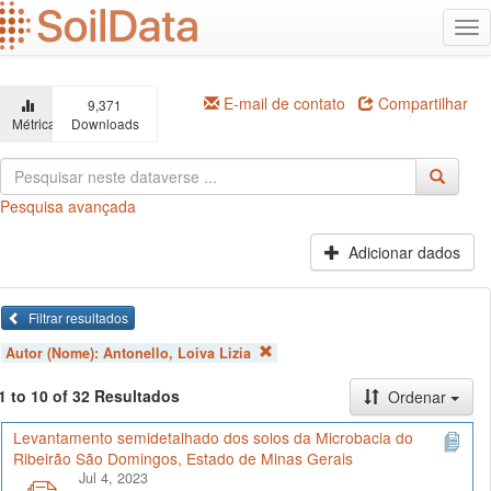
Ir
Alt
para
na
o
conteúdo
principal
E-mail de contato
Compartilhar
9,371
Métricas
Downloads
Pesquisa avançada
Adicionar dados
Filtrar resultados
Autor (Nome):
Antonello, Loiva Lizia
1 to 10 of 32 Resultados
Ordenar
Levantamento semidetalhado dos solos da Microbacia do
Ribeirão São Domingos, Estado de Minas Gerais
Jul 4, 2023