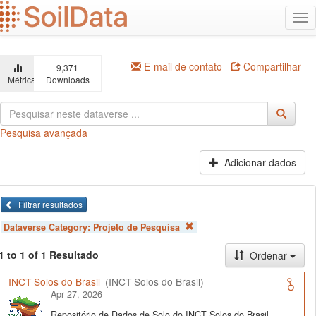
Ir
Alt
para
na
o
conteúdo
principal
E-mail de contato
Compartilhar
9,371
Métricas
Downloads
Pesquisa avançada
Adicionar dados
Filtrar resultados
Dataverse Category:
Projeto de Pesquisa
1 to 1 of 1 Resultado
Ordenar
INCT Solos do Brasil
(INCT Solos do Brasil)
Apr 27, 2026
Repositório de Dados de Solo do INCT Solos do Brasil