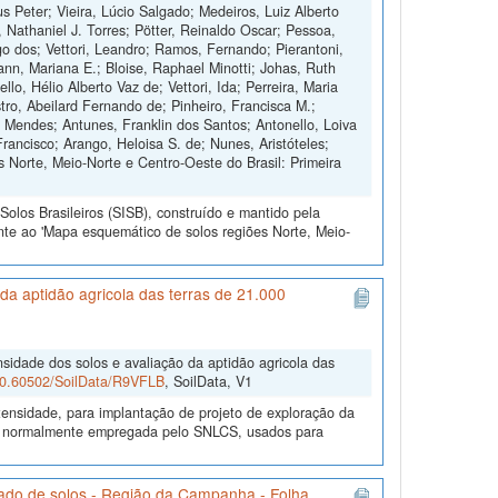
s Peter; Vieira, Lúcio Salgado; Medeiros, Luiz Alberto
, Nathaniel J. Torres; Pötter, Reinaldo Oscar; Pessoa,
 dos; Vettori, Leandro; Ramos, Fernando; Pierantoni,
nn, Mariana E.; Bloise, Raphael Minotti; Johas, Ruth
o, Hélio Alberto Vaz de; Vettori, Ida; Perreira, Maria
tro, Abeilard Fernando de; Pinheiro, Francisca M.;
o Mendes; Antunes, Franklin dos Santos; Antonello, Loiva
Francisco; Arango, Heloisa S. de; Nunes, Aristóteles;
 Norte, Meio-Norte e Centro-Oeste do Brasil: Primeira
olos Brasileiros (SISB), construído e mantido pela
nte ao 'Mapa esquemático de solos regiões Norte, Meio-
a aptidão agricola das terras de 21.000
sidade dos solos e avaliação da aptidão agricola das
/10.60502/SoilData/R9VFLB
, SoilData, V1
ensidade, para implantação de projeto de exploração da
gia normalmente empregada pelo SNLCS, usados para
ado de solos - Região da Campanha - Folha