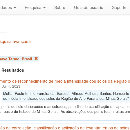
r dados
Pesquisa
Sobre
Guia do usuário
Suporte
squisa avançada
chave Termo:
Brasil
 8 Resultados
mento de reconhecimento de média intensidade dos solos da Região d
Jul 4, 2023
Motta, Paulo Emílio Ferreira da; Baruqui, Alfredo Melhem; Santos, Humbert
de média intensidade dos solos da Região do Alto Paranaíba, Minas Gerais"
perfis do solo observados e amostrados, para fins de classificação e mapeame
, oeste do Estado de Minas Gerais. As observações dos perfis foram feitas em
ão de correlação, classificação e aplicação de levantamentos de sol