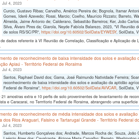
Jul 4, 2023
Curcio, Gustavo Ribas; Carvalho, Américo Pereira de; Bognola, Itamar Anto
Gomes, Iderê Azevedo; Rossi, Marcio; Coelho, Maurício Rizzato; Barreto, Wa
Almeida, Jaime Antonio de; Calderano, Sebastião Barreiros; Ker, João Carlo
Silva, Álvaro Pires da; Giarola, Neyde Fabíola Balarezo, 2023, "VI Reunião d
de solos RS/SC/PR",
https://doi.org/10.60502/SoilData/EYWESY
, SoilData, 
de dados referente à VI Reunião de Correlação, Classificação e Aplicação de 
.
ento de reconhecimento de baixa intensidade dos solos e avaliação da
ção Apiaú - Território Federal de Roraima
Jul 4, 2023
Santos, Raphael David dos; Gama, José Raimundo Natividade Ferreira; Soa
reconhecimento de baixa intensidade dos solos e avaliação da aptidão agrícol
Federal de Roraima",
https://doi.org/10.60502/SoilData/AVVCAR
, SoilData, 
 21 amostras extra e 10 perfis de solo proveninentes de levantamento de reco
sta e Caracarai, no Terrritorio Federal de Roraima, abrangendo uma superficie
mento de reconhecimento de média intensidade dos solos e avaliação 
ia dos Rios Araguari, Falsino e Tartarugal Grande - Território Federal 
Jul 4, 2023
Santos, Humberto Gonçalves dos; Andrade, Marcos Rocha de; Souza, João Cri
Laércio Aires dos; Cavalcante, Alcione Maria Carvalho; Barreto, Washington