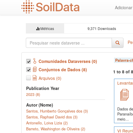
Ir
Adiciona
para
o
conteúdo
principal
Métricas
9,371 Downloads
Pe
Palavra-
Comunidades Dataverses (0)
Conjuntos de Dados (8)
1 to 8 of
Arquivos (0)
Levanta
Publication Year
2023 (8)
Autor (Nome)
Dados de 
Santos, Humberto Gonçalves dos (3)
Paranaíba
Santos, Raphael David dos (3)
meio...
Antonello, Loiva Lizia (2)
Barreto, Washington de Oliveira (2)
VI Reuni