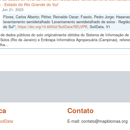
 - Estado do Rio Grande do Sul'
Jun 21, 2023
Flores, Carlos Alberto; Pötter, Reinaldo Oscar; Fasolo, Pedro Jorge; Hasena
levantamento semidetalhado 'Levantamento semidetalhado de solos - Regiã
do Sul'",
https://doi.org/10.60502/SoilData/RELVPR
, SoilData, V1
de dados públicos do solo originalmente obtidos do Sistema de Informação de S
Solos (Rio de Janeiro) e Embrapa Informática Agropecuária (Campinas), refer
ha...
ca
Contato
SoilData
E-mail: contato@mapbiomas.org