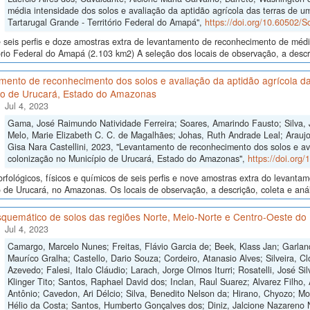
média intensidade dos solos e avaliação da aptidão agrícola das terras de um
Tartarugal Grande - Território Federal do Amapá",
https://doi.org/10.60502/
seis perfis e doze amostras extra de levantamento de reconhecimento de médi
ório Federal do Amapá (2.103 km2) A seleção dos locais de observação, a descr
mento de reconhecimento dos solos e avaliação da aptidão agrícola da
io de Urucará, Estado do Amazonas
Jul 4, 2023
Gama, José Raimundo Natividade Ferreira; Soares, Amarindo Fausto; Silva, 
Melo, Marie Elizabeth C. C. de Magalhães; Johas, Ruth Andrade Leal; Araujo,
Gisa Nara Castellini, 2023, "Levantamento de reconhecimento dos solos e av
colonização no Município de Urucará, Estado do Amazonas",
https://doi.org
fológicos, físicos e químicos de seis perfis e nove amostras extra do levant
 de Urucará, no Amazonas. Os locais de observação, a descrição, coleta e anál
quemático de solos das regiões Norte, Meio-Norte e Centro-Oeste do 
Jul 4, 2023
Camargo, Marcelo Nunes; Freitas, Flávio Garcia de; Beek, Klass Jan; Garlan
Mauríco Gralha; Castello, Dario Souza; Cordeiro, Atanasio Alves; Silveira, Cl
Azevedo; Falesi, Italo Cláudio; Larach, Jorge Olmos Iturri; Rosatelli, José S
Klinger Tito; Santos, Raphael David dos; Inclan, Raul Suarez; Alvarez Filho,
Antônio; Cavedon, Ari Délcio; Silva, Benedito Nelson da; Hirano, Chyozo; M
Hélio da Costa; Santos, Humberto Gonçalves dos; Diniz, Jalcione Nazareno 