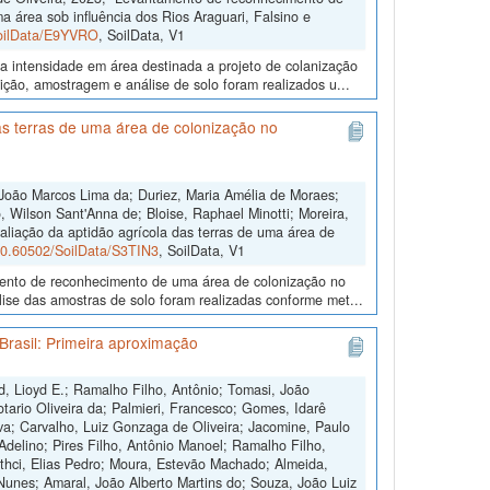
a área sob influência dos Rios Araguari, Falsino e
SoilData/E9YVRO
, SoilData, V1
a intensidade em área destinada a projeto de colanização
ição, amostragem e análise de solo foram realizados u...
s terras de uma área de colonização no
João Marcos Lima da; Duriez, Maria Amélia de Moraes;
 Wilson Sant'Anna de; Bloise, Raphael Minotti; Moreira,
aliação da aptidão agrícola das terras de uma área de
/10.60502/SoilData/S3TIN3
, SoilData, V1
amento de reconhecimento de uma área de colonização no
ise das amostras de solo foram realizadas conforme met...
Brasil: Primeira aproximação
d, Lioyd E.; Ramalho Filho, Antônio; Tomasi, João
otario Oliveira da; Palmieri, Francesco; Gomes, Idarê
ilva; Carvalho, Luiz Gonzaga de Oliveira; Jacomine, Paulo
 Adelino; Pires Filho, Antônio Manoel; Ramalho Filho,
othci, Elias Pedro; Moura, Estevão Machado; Almeida,
Nunes; Amaral, João Alberto Martins do; Souza, João Luiz