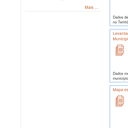
Mais ...
Dados de 
no Territ
Levanta
Municíp
Dados mor
município
Mapa es