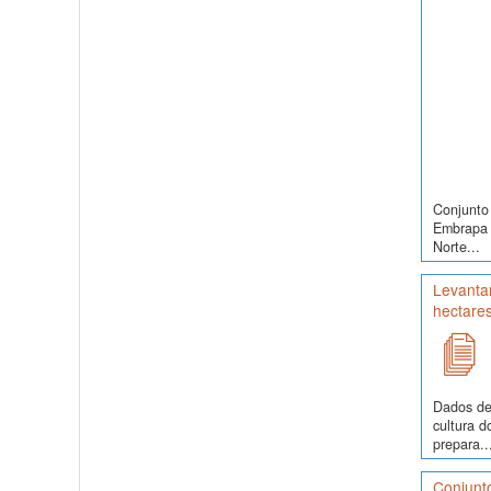
Conjunto 
Embrapa S
Norte...
Levantam
hectare
Dados de
cultura 
prepara..
Conjunt