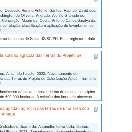
nio; Dedecek, Renato Antonio; Santos, Raphael David dos;
shington de Oliveira; Andrade, Aluísio Granado de;
s; Conceição, Mauro da; Costa, Antônio Carlos Saraiva da;
e correlação, classificação e aplicação de levantamentos
V1
Levantamentos de Solos RS/SC/PR. Falta registrar a data
 aptidão agrícola das Terras do Projeto de
res, Amarindo Fausto, 2023, "Levantamento de
a das Terras do Projeto de Colonização Apiaú - Território
V1
nhecimento de baixa intensidade em áreas dos municipios
 de 600.000 hectares. A seleção dos locais de observaç...
da aptidão agrícola das terras de uma área sob
do Amapá
stóstomo Duarte de; Antonello, Loiva Lizia; Santos,
 de Oliveira, 2023, "Levantamento de reconhecimento de