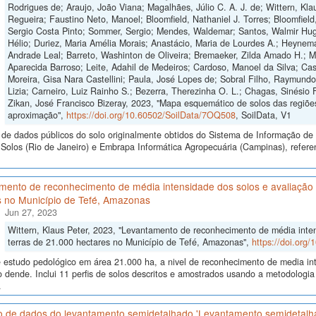
Rodrigues de; Araujo, João Viana; Magalhães, Júlio C. A. J. de; Wittern, Klau
Regueira; Faustino Neto, Manoel; Bloomfield, Nathaniel J. Torres; Bloomfield
Sergio Costa Pinto; Sommer, Sergio; Mendes, Waldemar; Santos, Walmir Hugo
Hélio; Duriez, Maria Amélia Morais; Anastácio, Maria de Lourdes A.; Heynema
Andrade Leal; Barreto, Washinton de Oliveira; Bremaeker, Zilda Amado H.; Mell
Aparecida Barroso; Leite, Adahil de Medeiros; Cardoso, Manoel da Silva; Cas
Moreira, Gisa Nara Castellini; Paula, José Lopes de; Sobral Filho, Raymund
Lizia; Carneiro, Luiz Rainho S.; Bezerra, Therezinha O. L.; Chagas, Sinésio 
Zikan, José Francisco Bizeray, 2023, "Mapa esquemático de solos das regiões
aproximação",
https://doi.org/10.60502/SoilData/7OQ508
, SoilData, V1
de dados públicos do solo originalmente obtidos do Sistema de Informação de S
olos (Rio de Janeiro) e Embrapa Informática Agropecuária (Campinas), refere
ento de reconhecimento de média intensidade dos solos e avaliação d
s no Município de Tefé, Amazonas
Jun 27, 2023
Wittern, Klaus Peter, 2023, "Levantamento de reconhecimento de média inten
terras de 21.000 hectares no Município de Tefé, Amazonas",
https://doi.org
 estudo pedológico em área 21.000 ha, a nivel de reconhecimento de media int
do dende. Inclui 11 perfis de solos descritos e amostrados usando a metodolo
.
o de dados do levantamento semidetalhado 'Levantamento semidetalh