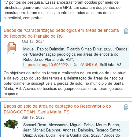
47 pontos de pesquisa. Essas amostras foram obtidas por meio de
trincheiras georreferenciadas com GPS. Em cada um dos pontos de
amostragem, foram meticulosamente coletadas amostras de solo
superficial, com profun...
Dados de "Caracterização pedológica em áreas de encosta
do Rebordo do Planalto do RS"
Oct 12, 2024
Miguel, Pablo; Dalmolin, Ricardo Simão Diniz, 2023, "Dados
de "Caracterização pedológica em áreas de encosta do
Rebordo do Planalto do RS"",
https://doi.org/10.60502/SoilData/ANNOT6
, SoilData, V3
Os objetivos do trabalho foram a realização de um estudo do uso atual
e da evolução do uso das terras e a delimitação de áreas de risco ou
potencialmente susceptíveis a perdas de solo, no município de Santa
Maria, RS. Através de técnicas de geoprocessamento. foram gerados
mapas d...
Dados do solo da área de captação do Reservatório do
DNOS/CORSAN, Santa Maria, RS
Jun 19, 2023
Samuel-Rosa, Alessandro; Miguel, Pablo; Moura-Bueno,
Jean Michel; Balbinot, Andrisa; Dalmolin, Ricardo Simão
Diniz; Anjos, Lúcia Helena Cunha dos, 2023, "Dados do