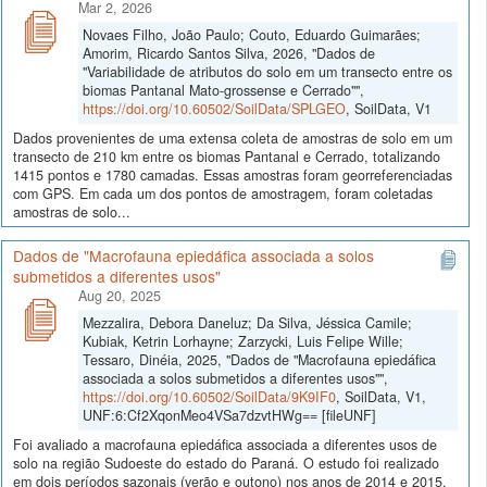
Mar 2, 2026
Novaes Filho, João Paulo; Couto, Eduardo Guimarães;
Amorim, Ricardo Santos Silva, 2026, "Dados de
"Variabilidade de atributos do solo em um transecto entre os
biomas Pantanal Mato-grossense e Cerrado"",
https://doi.org/10.60502/SoilData/SPLGEO
, SoilData, V1
Dados provenientes de uma extensa coleta de amostras de solo em um
transecto de 210 km entre os biomas Pantanal e Cerrado, totalizando
1415 pontos e 1780 camadas. Essas amostras foram georreferenciadas
com GPS. Em cada um dos pontos de amostragem, foram coletadas
amostras de solo...
Dados de "Macrofauna epiedáfica associada a solos
submetidos a diferentes usos"
Aug 20, 2025
Mezzalira, Debora Daneluz; Da Silva, Jéssica Camile;
Kubiak, Ketrin Lorhayne; Zarzycki, Luis Felipe Wille;
Tessaro, Dinéia, 2025, "Dados de "Macrofauna epiedáfica
associada a solos submetidos a diferentes usos"",
https://doi.org/10.60502/SoilData/9K9IF0
, SoilData, V1,
UNF:6:Cf2XqonMeo4VSa7dzvtHWg== [fileUNF]
Foi avaliado a macrofauna epiedáfica associada a diferentes usos de
solo na região Sudoeste do estado do Paraná. O estudo foi realizado
em dois períodos sazonais (verão e outono) nos anos de 2014 e 2015,