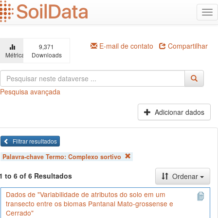
Ir
Alt
para
na
o
conteúdo
principal
E-mail de contato
Compartilhar
9,371
Métricas
Downloads
Pesquisa avançada
Adicionar dados
Filtrar resultados
Palavra-chave Termo:
Complexo sortivo
1 to 6 of 6 Resultados
Ordenar
Dados de "Variabilidade de atributos do solo em um
transecto entre os biomas Pantanal Mato-grossense e
Cerrado"