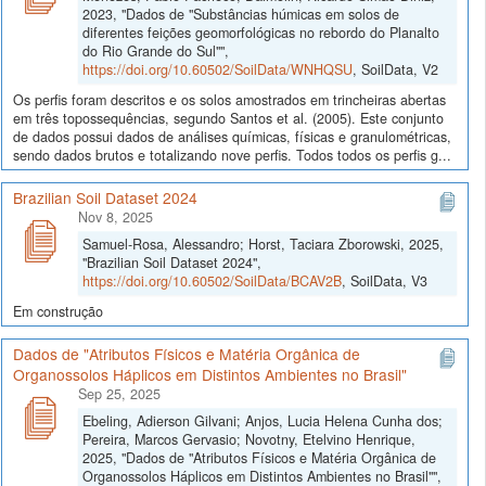
2023, "Dados de "Substâncias húmicas em solos de
diferentes feições geomorfológicas no rebordo do Planalto
do Rio Grande do Sul"",
https://doi.org/10.60502/SoilData/WNHQSU
, SoilData, V2
Os perfis foram descritos e os solos amostrados em trincheiras abertas
em três topossequências, segundo Santos et al. (2005). Este conjunto
de dados possui dados de análises químicas, físicas e granulométricas,
sendo dados brutos e totalizando nove perfis. Todos todos os perfis g...
Brazilian Soil Dataset 2024
Nov 8, 2025
Samuel-Rosa, Alessandro; Horst, Taciara Zborowski, 2025,
"Brazilian Soil Dataset 2024",
https://doi.org/10.60502/SoilData/BCAV2B
, SoilData, V3
Em construção
Dados de "Atributos Físicos e Matéria Orgânica de
Organossolos Háplicos em Distintos Ambientes no Brasil"
Sep 25, 2025
Ebeling, Adierson Gilvani; Anjos, Lucia Helena Cunha dos;
Pereira, Marcos Gervasio; Novotny, Etelvino Henrique,
2025, "Dados de "Atributos Físicos e Matéria Orgânica de
Organossolos Háplicos em Distintos Ambientes no Brasil"",