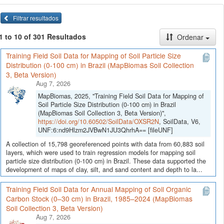
Filtrar resultados
1 to 10 of 301 Resultados
Ordenar
Training Field Soil Data for Mapping of Soil Particle Size
Distribution (0-100 cm) in Brazil (MapBiomas Soil Collection
3, Beta Version)
Aug 7, 2026
MapBiomas, 2025, "Training Field Soil Data for Mapping of
Soil Particle Size Distribution (0-100 cm) in Brazil
(MapBiomas Soil Collection 3, Beta Version)",
https://doi.org/10.60502/SoilData/OXSR2N
, SoilData, V6,
UNF:6:nd9Hlzm2JVBwN1JU3QhrhA== [fileUNF]
A collection of 15,798 georeferenced points with data from 60,883 soil
layers, which were used to train regression models for mapping soil
particle size distribution (0-100 cm) in Brazil. These data supported the
development of maps of clay, silt, and sand content and depth to la...
Training Field Soil Data for Annual Mapping of Soil Organic
Carbon Stock (0–30 cm) in Brazil, 1985–2024 (MapBiomas
Soil Collection 3, Beta Version)
Aug 7, 2026