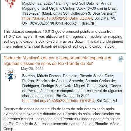
MapBiomas, 2025, "Training Field Soil Data for Annual
Mapping of Soil Organic Carbon Stock (0–30 cm) in Brazil,
1985–2024 (MapBiomas Soil Collection 3, Beta Version)",
https://doi.org/10.60502/SoilData/IUZOAK
, SoilData, V3,
UNF:6:W50LJp4/9PlCf4Fi4odlAg== [fileUNF]
This dataset comprises 16,013 georeferenced points and data from
31,047 soil layers. It was utilized to train regression models for mapping
soil organic carbon stock (0–30 cm) across Brazil. This data underpinned
the creation of annual (baseline) maps of soil organic carbon stock...
Dados de "Avaliação da cor e comportamento espectral de
algumas classes de solos do Rio Grande do Sul"
May 20, 2026
Botelho, Márcio Ramos; Dalmolin, Ricardo Simão Diniz;
Pedron, Fabrício de Araújo; Azevedo, Antonio Carlos de;
Rodrigues, Rodrigo Borkowski; Miguel, Pablo, 2023, "Dados
de "Avaliação da cor e comportamento espectral de algumas
classes de solos do Rio Grande do Sul"",
https://doi.org/10.60502/SoilData/LOOGRU
, SoilData, V4
Consiste de dados do conteúdo de ferro do solo determinado após
extração com oxalato e ditionito de 12 perfis do solo - classificados em
diferentes classes - coletados em diferentes unidades geomorfológicas
do Rio Grande do Sul, especificamente nas regiões do Planalto Médio,
Camp...