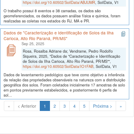
https://doi.org/10.60502/SoilData/ABJUMR
, SoilData, V1
O trabalho possui 8 eventos e 38 camadas, os dados são
georreferenciados, os dados possuem análise física e quimica, foram
realizadas as coletas nos estados do RJ, MA e PR.
Dados de "Caracterização e Identificação de Solos da Ilha
Carioca, Alto Rio Paraná, PR/MS"
Sep 25, 2025
Rosa, Rosalba Adriane da; Vendrame, Pedro Rodolfo
Siqueira, 2025, "Dados de "Caracterização e Identificação
de Solos da Ilha Carioca, Alto Rio Paraná, PR/MS"",
https://doi.org/10.60502/SoilData/IO1FAB
, SoilData, V1
Dados de levantamento pedológico que teve como objetivo a inferência
da relação das propriedades observáveis na natureza com a distribuição
geográfica dos solos. Foram coletados inicialmente 17 amostras de solo
em pontos previamente estabelecidos, e posteriormente 6 perfis de
sol...
(Atual)
«
< Anterior
1
2
3
4
5
Próxima >
»