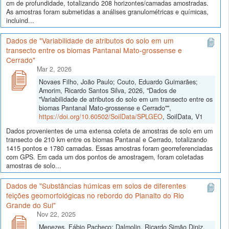
cm de profundidade, totalizando 208 horizontes/camadas amostradas.
As amostras foram submetidas a análises granulométricas e químicas,
incluind...
Dados de "Variabilidade de atributos do solo em um
transecto entre os biomas Pantanal Mato-grossense e
Cerrado"
Mar 2, 2026
Novaes Filho, João Paulo; Couto, Eduardo Guimarães;
Amorim, Ricardo Santos Silva, 2026, "Dados de
"Variabilidade de atributos do solo em um transecto entre os
biomas Pantanal Mato-grossense e Cerrado"",
https://doi.org/10.60502/SoilData/SPLGEO
, SoilData, V1
Dados provenientes de uma extensa coleta de amostras de solo em um
transecto de 210 km entre os biomas Pantanal e Cerrado, totalizando
1415 pontos e 1780 camadas. Essas amostras foram georreferenciadas
com GPS. Em cada um dos pontos de amostragem, foram coletadas
amostras de solo...
Dados de "Substâncias húmicas em solos de diferentes
feições geomorfológicas no rebordo do Planalto do Rio
Grande do Sul"
Nov 22, 2025
Menezes, Fábio Pacheco; Dalmolin, Ricardo Simão Diniz,