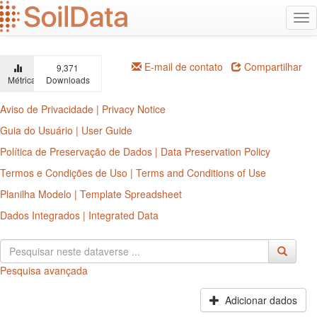
Ir
Alt
para
na
o
conteúdo
principal
E-mail de contato
Compartilhar
9,371
Métricas
Downloads
Aviso de Privacidade | Privacy Notice
Guia do Usuário | User Guide
Política de Preservação de Dados | Data Preservation Policy
Termos e Condições de Uso | Terms and Conditions of Use
Planilha Modelo | Template Spreadsheet
Dados Integrados | Integrated Data
Pesquisa avançada
Adicionar dados