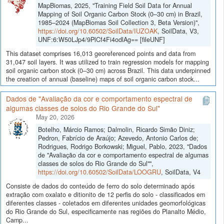
MapBiomas, 2025, "Training Field Soil Data for Annual
Mapping of Soil Organic Carbon Stock (0–30 cm) in Brazil,
1985–2024 (MapBiomas Soil Collection 3, Beta Version)",
https://doi.org/10.60502/SoilData/IUZOAK
, SoilData, V3,
UNF:6:W50LJp4/9PlCf4Fi4odlAg== [fileUNF]
This dataset comprises 16,013 georeferenced points and data from
31,047 soil layers. It was utilized to train regression models for mapping
soil organic carbon stock (0–30 cm) across Brazil. This data underpinned
the creation of annual (baseline) maps of soil organic carbon stock...
Dados de "Avaliação da cor e comportamento espectral de
algumas classes de solos do Rio Grande do Sul"
May 20, 2026
Botelho, Márcio Ramos; Dalmolin, Ricardo Simão Diniz;
Pedron, Fabrício de Araújo; Azevedo, Antonio Carlos de;
Rodrigues, Rodrigo Borkowski; Miguel, Pablo, 2023, "Dados
de "Avaliação da cor e comportamento espectral de algumas
classes de solos do Rio Grande do Sul"",
https://doi.org/10.60502/SoilData/LOOGRU
, SoilData, V4
Consiste de dados do conteúdo de ferro do solo determinado após
extração com oxalato e ditionito de 12 perfis do solo - classificados em
diferentes classes - coletados em diferentes unidades geomorfológicas
do Rio Grande do Sul, especificamente nas regiões do Planalto Médio,
Camp...