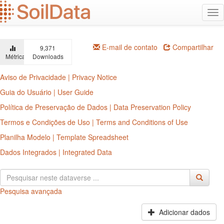
Ir
Alt
para
na
o
conteúdo
principal
E-mail de contato
Compartilhar
9,371
Métricas
Downloads
Aviso de Privacidade | Privacy Notice
Guia do Usuário | User Guide
Política de Preservação de Dados | Data Preservation Policy
Termos e Condições de Uso | Terms and Conditions of Use
Planilha Modelo | Template Spreadsheet
Dados Integrados | Integrated Data
Pesquisa avançada
Adicionar dados