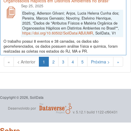
Organossolos Háplicos em Distintos Ambientes no Brasil"
Sep 25, 2025
Ebeling, Adierson Gilvani; Anjos, Lucia Helena Cunha dos;
Pereira, Marcos Gervasio; Novotny, Etelvino Henrique,
2025, "Dados de "Atributos Físicos e Matéria Orgânica de
Organossolos Háplicos em Distintos Ambientes no Brasil"",
https://doi.org/10.60502/SoilData/ABJUMR
, SoilData, V1
O trabalho possui 8 eventos e 38 camadas, os dados são
georreferenciados, os dados possuem análise física e quimica, foram
realizadas as coletas nos estados do RJ, MA e PR.
(Atual)
«
< Anterior
1
2
3
4
5
Próxima >
»
Copyright © 2026, SoilData
Desenvolvido por
v. 5.12.1 build 1122-cf90431
Sobre