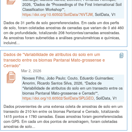
2026, "Dados de "Proceedings of the First International Soil
Classification Workshop"",
https://doi.org/10.60502/SoilData/76VTJW
, SoilData, V1
Dados de 31 perfis de solo georreferenciados. Em cada um dos perfis
de solo, foram coletadas amostras de camadas que variam de 0 até 460
cm de profundidade, totalizando 208 horizontes/camadas amostradas.
As amostras foram submetidas a análises granulométricas e químicas,
incluind...
Dados de "Variabilidade de atributos do solo em um
transecto entre os biomas Pantanal Mato-grossense e
Cerrado"
Mar 2, 2026
Novaes Filho, João Paulo; Couto, Eduardo Guimarães;
Amorim, Ricardo Santos Silva, 2026, "Dados de
"Variabilidade de atributos do solo em um transecto entre os
biomas Pantanal Mato-grossense e Cerrado"",
https://doi.org/10.60502/SoilData/SPLGEO
, SoilData, V1
Dados provenientes de uma extensa coleta de amostras de solo em um
transecto de 210 km entre os biomas Pantanal e Cerrado, totalizando
1415 pontos e 1780 camadas. Essas amostras foram georreferenciadas
com GPS. Em cada um dos pontos de amostragem, foram coletadas
amostras de solo...