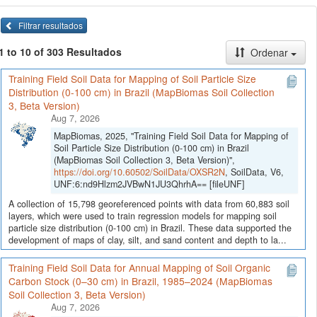
Filtrar resultados
1 to 10 of 303 Resultados
Ordenar
Training Field Soil Data for Mapping of Soil Particle Size
Distribution (0-100 cm) in Brazil (MapBiomas Soil Collection
3, Beta Version)
Aug 7, 2026
MapBiomas, 2025, "Training Field Soil Data for Mapping of
Soil Particle Size Distribution (0-100 cm) in Brazil
(MapBiomas Soil Collection 3, Beta Version)",
https://doi.org/10.60502/SoilData/OXSR2N
, SoilData, V6,
UNF:6:nd9Hlzm2JVBwN1JU3QhrhA== [fileUNF]
A collection of 15,798 georeferenced points with data from 60,883 soil
layers, which were used to train regression models for mapping soil
particle size distribution (0-100 cm) in Brazil. These data supported the
development of maps of clay, silt, and sand content and depth to la...
Training Field Soil Data for Annual Mapping of Soil Organic
Carbon Stock (0–30 cm) in Brazil, 1985–2024 (MapBiomas
Soil Collection 3, Beta Version)
Aug 7, 2026