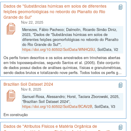
Dados de "Substâncias húmicas em solos de diferentes
feições geomorfológicas no rebordo do Planalto do Rio
Grande do Sul"
Nov 22, 2025
Menezes, Fábio Pacheco; Dalmolin, Ricardo Simão Diniz,
2023, "Dados de "Substâncias húmicas em solos de
diferentes feições geomorfológicas no rebordo do Planalto
do Rio Grande do Sul"",
https://doi.org/10.60502/SoilData/WNHQSU
, SoilData, V2
Os perfis foram descritos e os solos amostrados em trincheiras abertas
em três topossequências, segundo Santos et al. (2005). Este conjunto
de dados possui dados de análises químicas, físicas e granulométricas,
sendo dados brutos e totalizando nove perfis. Todos todos os perfis g...
Brazilian Soil Dataset 2024
Nov 8, 2025
Samuel-Rosa, Alessandro; Horst, Taciara Zborowski, 2025,
"Brazilian Soil Dataset 2024",
https://doi.org/10.60502/SoilData/BCAV2B
, SoilData, V3
Em construção
Dados de "Atributos Físicos e Matéria Orgânica de