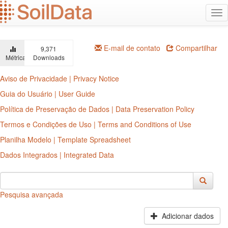
Ir
Alt
para
na
o
conteúdo
principal
E-mail de contato
Compartilhar
9,371
Métricas
Downloads
Aviso de Privacidade | Privacy Notice
Guia do Usuário | User Guide
Política de Preservação de Dados | Data Preservation Policy
Termos e Condições de Uso | Terms and Conditions of Use
Planilha Modelo | Template Spreadsheet
Dados Integrados | Integrated Data
Pesquisa avançada
Adicionar dados