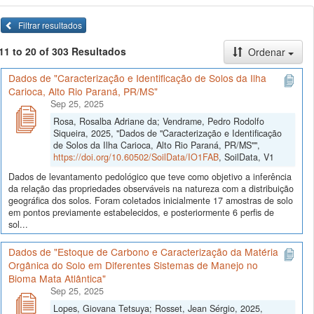
Filtrar resultados
11 to 20 of 303 Resultados
Ordenar
Dados de "Caracterização e Identificação de Solos da Ilha
Carioca, Alto Rio Paraná, PR/MS"
Sep 25, 2025
Rosa, Rosalba Adriane da; Vendrame, Pedro Rodolfo
Siqueira, 2025, "Dados de "Caracterização e Identificação
de Solos da Ilha Carioca, Alto Rio Paraná, PR/MS"",
https://doi.org/10.60502/SoilData/IO1FAB
, SoilData, V1
Dados de levantamento pedológico que teve como objetivo a inferência
da relação das propriedades observáveis na natureza com a distribuição
geográfica dos solos. Foram coletados inicialmente 17 amostras de solo
em pontos previamente estabelecidos, e posteriormente 6 perfis de
sol...
Dados de "Estoque de Carbono e Caracterização da Matéria
Orgânica do Solo em Diferentes Sistemas de Manejo no
Bioma Mata Atlântica"
Sep 25, 2025
Lopes, Giovana Tetsuya; Rosset, Jean Sérgio, 2025,