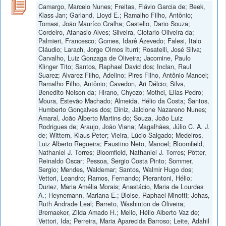
Camargo, Marcelo Nunes; Freitas, Flávio Garcia de; Beek,
Klass Jan; Garland, Lioyd E.; Ramalho Filho, Antônio;
Tomasi, João Mauríco Gralha; Castello, Dario Souza;
Cordeiro, Atanasio Alves; Silveira, Clotario Oliveira da;
Palmieri, Francesco; Gomes, Idarê Azevedo; Falesi, Italo
Cláudio; Larach, Jorge Olmos Iturri; Rosatelli, José Silva;
Carvalho, Luiz Gonzaga de Oliveira; Jacomine, Paulo
Klinger Tito; Santos, Raphael David dos; Inclan, Raul
Suarez; Alvarez Filho, Adelino; Pires Filho, Antônio Manoel;
Ramalho Filho, Antônio; Cavedon, Ari Délcio; Silva,
Benedito Nelson da; Hirano, Chyozo; Mothci, Elias Pedro;
Moura, Estevão Machado; Almeida, Hélio da Costa; Santos,
Humberto Gonçalves dos; Diniz, Jalcione Nazareno Nunes;
Amaral, João Alberto Martins do; Souza, João Luiz
Rodrigues de; Araujo, João Viana; Magalhães, Júlio C. A. J.
de; Wittern, Klaus Peter; Vieira, Lúcio Salgado; Medeiros,
Luiz Alberto Regueira; Faustino Neto, Manoel; Bloomfield,
Nathaniel J. Torres; Bloomfield, Nathaniel J. Torres; Pötter,
Reinaldo Oscar; Pessoa, Sergio Costa Pinto; Sommer,
Sergio; Mendes, Waldemar; Santos, Walmir Hugo dos;
Vettori, Leandro; Ramos, Fernando; Pierantoni, Hélio;
Duriez, Maria Amélia Morais; Anastácio, Maria de Lourdes
A.; Heynemann, Mariana E.; Bloise, Raphael Minotti; Johas,
Ruth Andrade Leal; Barreto, Washinton de Oliveira;
Bremaeker, Zilda Amado H.; Mello, Hélio Alberto Vaz de;
Vettori, Ida; Perreira, Maria Aparecida Barroso; Leite, Adahil