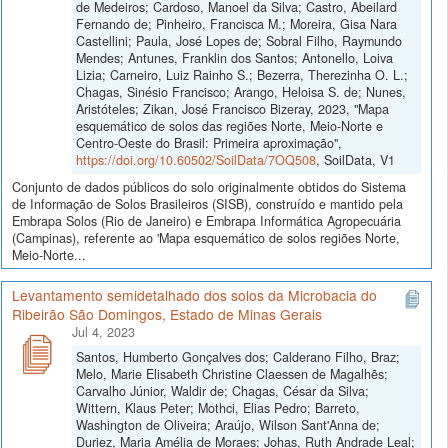
de Medeiros; Cardoso, Manoel da Silva; Castro, Abeilard
Fernando de; Pinheiro, Francisca M.; Moreira, Gisa Nara
Castellini; Paula, José Lopes de; Sobral Filho, Raymundo
Mendes; Antunes, Franklin dos Santos; Antonello, Loiva
Lizia; Carneiro, Luiz Rainho S.; Bezerra, Therezinha O. L.;
Chagas, Sinésio Francisco; Arango, Heloisa S. de; Nunes,
Aristóteles; Zikan, José Francisco Bizeray, 2023, "Mapa
esquemático de solos das regiões Norte, Meio-Norte e
Centro-Oeste do Brasil: Primeira aproximação",
https://doi.org/10.60502/SoilData/7OQ508
, SoilData, V1
Conjunto de dados públicos do solo originalmente obtidos do Sistema
de Informação de Solos Brasileiros (SISB), construído e mantido pela
Embrapa Solos (Rio de Janeiro) e Embrapa Informática Agropecuária
(Campinas), referente ao 'Mapa esquemático de solos regiões Norte,
Meio-Norte...
Levantamento semidetalhado dos solos da Microbacia do
Ribeirão São Domingos, Estado de Minas Gerais
Jul 4, 2023
Santos, Humberto Gonçalves dos; Calderano Filho, Braz;
Melo, Marie Elisabeth Christine Claessen de Magalhẽs;
Carvalho Júnior, Waldir de; Chagas, César da Silva;
Wittern, Klaus Peter; Mothci, Elias Pedro; Barreto,
Washington de Oliveira; Araújo, Wilson Sant'Anna de;
Duriez, Maria Amélia de Moraes; Johas, Ruth Andrade Leal;