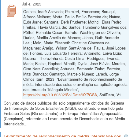
Jul 4, 2023
Gomes, Idarê Azevedo; Palmieri, Francesco; Baruqui,
Alfredo Melhem; Motta, Paulo Emílio Ferreira da; Naime,
Eubi Jorne; Santana, Derli Prudente; Mothci, Elias Pedro;
Freitas, Flávio Garcia de; Santos, Humberto Gonçalves dos;
Pötter, Reinaldo Oscar; Barreto, Washington de Oliveira;
Duriez, Marilia Amélia de Moraes; Johas, Ruth Andrade
Leal; Melo, Marie Elisabeth Christine Claessen de
Magalhẽs; Araújo, Wilson Sant'Anna de; Paula, José Lopes
de; Fontes, Luiz Eduardo Ferreira; Antonello, Loiva Lizia;
Bezerra, Therezinha da Costa Lima; Rodrigues, Evanda
Maria; Bloise, Raphael Minotti; Dynia, José Flávio; Moreira,
Gisa Nara Castellini; Antunes, Fernando Zinho; Ferreira,
Mitzi Brandão; Camargo, Marcelo Nunes; Larach, Jorge
Olmos Iturri, 2023, "Levantamento de reconhecimento de
média intensidade dos solos e avaliação da aptidão agrícola
das terras do Triângulo Mineiro",
https://doi.org/10.60502/SoilData/3XPGSA
, SoilData, V1
Conjunto de dados públicos do solo originalmente obtidos do Sistema
de Informação de Solos Brasileiros (SISB), construído e mantido pela
Embrapa Solos (Rio de Janeiro) e Embrapa Informática Agropecuária
(Campinas), referente ao Levantamento de Reconhecimento de Média
Intensidade...
Levantamento de reconhecimento de média intensidade dos