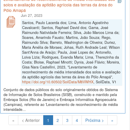
solos e avaliação da aptidão agrícola das terras da área do
Pólo Amapá
Jun 27, 2023
Santos, Paulo Lacerda dos; Lima, Antonio Agostinho
Cavalcanti; Santos, Raphael David dos; Gama, José
Raimundo Natividade Ferreira; Silva, João Marcos Lima da;
Soares, Amarindo Fausto; Martins, João Souza; Rego,
Raimundo Silva; Barreto, Washington de Oliveira; Duriez,
Maria Amélia de Moraes; Johas, Ruth Andrade Leal; Wilson
Sant'Anna de Araújo; Paula, José Lopes de; Antonello,
Loiva Lizia; Rodrigues, Evanda Maria; Lima, Therezinha da
Costa; Bloise, Raphael Minotti; Dynia, José Flávio; Moreira,
Gisa Nara Castellini, 2023, "Levantamento de
reconhecimento de média intensidade dos solos e avaliação
da aptidão agrícola das terras da área do Pólo Amapá",
https://doi.org/10.60502/SoilData/M8VWHX
, SoilData, V1
Conjunto de dados públicos do solo originalmente obtidos do Sistema
de Informação de Solos Brasileiros (SISB), construído e mantido pela
Embrapa Solos (Rio de Janeiro) e Embrapa Informática Agropecuária
(Campinas), referente ao 'Levantamento de reconhecimento de média
intensidade...
(Atual)
«
< Anterior
1
2
3
4
Próxima >
»