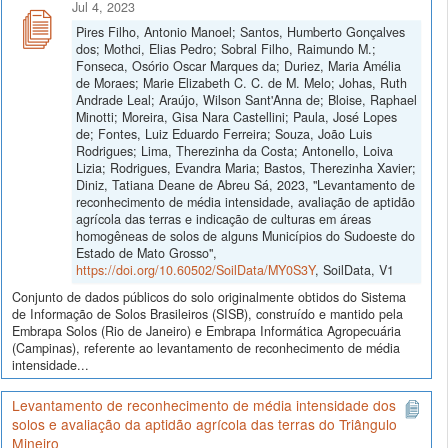
Jul 4, 2023
Pires Filho, Antonio Manoel; Santos, Humberto Gonçalves
dos; Mothci, Elias Pedro; Sobral Filho, Raimundo M.;
Fonseca, Osório Oscar Marques da; Duriez, Maria Amélia
de Moraes; Marie Elizabeth C. C. de M. Melo; Johas, Ruth
Andrade Leal; Araújo, Wilson Sant'Anna de; Bloise, Raphael
Minotti; Moreira, Gisa Nara Castellini; Paula, José Lopes
de; Fontes, Luiz Eduardo Ferreira; Souza, João Luis
Rodrigues; Lima, Therezinha da Costa; Antonello, Loiva
Lizia; Rodrigues, Evandra Maria; Bastos, Therezinha Xavier;
Diniz, Tatiana Deane de Abreu Sá, 2023, "Levantamento de
reconhecimento de média intensidade, avaliação de aptidão
agrícola das terras e indicação de culturas em áreas
homogêneas de solos de alguns Municípios do Sudoeste do
Estado de Mato Grosso",
https://doi.org/10.60502/SoilData/MY0S3Y
, SoilData, V1
Conjunto de dados públicos do solo originalmente obtidos do Sistema
de Informação de Solos Brasileiros (SISB), construído e mantido pela
Embrapa Solos (Rio de Janeiro) e Embrapa Informática Agropecuária
(Campinas), referente ao levantamento de reconhecimento de média
intensidade...
Levantamento de reconhecimento de média intensidade dos
solos e avaliação da aptidão agrícola das terras do Triângulo
Mineiro