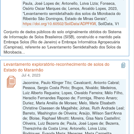
Paula, José Lopes de; Antonello, Loiva Lizia; Fonseca,
Osório Oscar Marques da; Lemos, Aroaldo Lopes, 2023,
"Levantamento semidetalhado dos solos da Microbacia do
Ribeirão São Domingos, Estado de Minas Gerais",
https://doi.org/10.60502/SoilData/ADPFKW
, SoilData, V1
Conjunto de dados públicos do solo originalmente obtidos do Sistema
de Informação de Solos Brasileiros (SISB), construído e mantido pela
Embrapa Solos (Rio de Janeiro) e Embrapa Informática Agropecuária
(Campinas), referente ao 'Levantamento Semidetalhado dos Solos da
Microbacia...
Levantamento exploratório-reconhecimento de solos do
Estado do Maranhão
Jul 4, 2023
Jacomine, Paulo Klinger Tito; Cavalcanti, Anionto Cabral;
Pessoa, Sergio Costa Pinto; Brugos, Nivaldo; Medeiros,
Luiz Alberto Regueira; Lopes, Osvaldo Ferreira; Mélo Filho,
Heraclio Fernandes Raposo de; Formiga, Rheno Amaro;
Duriez, Maria Amélia de Moraes; Melo, Marie Elisabeth
Christine Claessen de Magalhẽs; Johas, Ruth Andrade Leal;
Barreto, Washington de Oliveira; Araújo, Wilson Sant'Anna
de; Bloise, Raphael Minotti; Moreira, Gisa Nara Castellini;
Oliveira, Luiz Bezerra de; Paula, José Lopes de; Bezerra,
Therezinha da Costa Lima; Antonello, Loiva Lizia;
Rodrigues, Evanda Maria; Menezes, Maria Carmelita