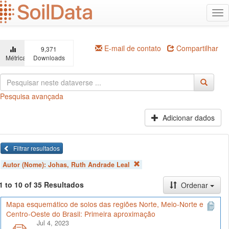
Ir
Alt
para
na
o
conteúdo
principal
E-mail de contato
Compartilhar
9,371
Métricas
Downloads
Pesquisa avançada
Adicionar dados
Filtrar resultados
Autor (Nome):
Johas, Ruth Andrade Leal
1 to 10 of 35 Resultados
Ordenar
Mapa esquemático de solos das regiões Norte, Meio-Norte e
Centro-Oeste do Brasil: Primeira aproximação
Jul 4, 2023