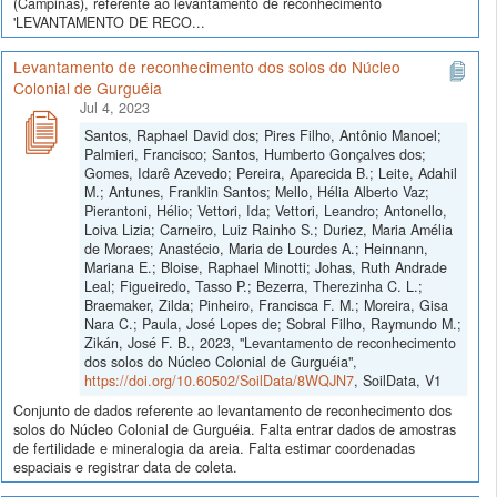
(Campinas), referente ao levantamento de reconhecimento
'LEVANTAMENTO DE RECO...
Levantamento de reconhecimento dos solos do Núcleo
Colonial de Gurguéia
Jul 4, 2023
Santos, Raphael David dos; Pires Filho, Antônio Manoel;
Palmieri, Francisco; Santos, Humberto Gonçalves dos;
Gomes, Idarê Azevedo; Pereira, Aparecida B.; Leite, Adahil
M.; Antunes, Franklin Santos; Mello, Hélia Alberto Vaz;
Pierantoni, Hélio; Vettori, Ida; Vettori, Leandro; Antonello,
Loiva Lizia; Carneiro, Luiz Rainho S.; Duriez, Maria Amélia
de Moraes; Anastécio, Maria de Lourdes A.; Heinnann,
Mariana E.; Bloise, Raphael Minotti; Johas, Ruth Andrade
Leal; Figueiredo, Tasso P.; Bezerra, Therezinha C. L.;
Braemaker, Zilda; Pinheiro, Francisca F. M.; Moreira, Gisa
Nara C.; Paula, José Lopes de; Sobral Filho, Raymundo M.;
Zikán, José F. B., 2023, "Levantamento de reconhecimento
dos solos do Núcleo Colonial de Gurguéia",
https://doi.org/10.60502/SoilData/8WQJN7
, SoilData, V1
Conjunto de dados referente ao levantamento de reconhecimento dos
solos do Núcleo Colonial de Gurguéia. Falta entrar dados de amostras
de fertilidade e mineralogia da areia. Falta estimar coordenadas
espaciais e registrar data de coleta.