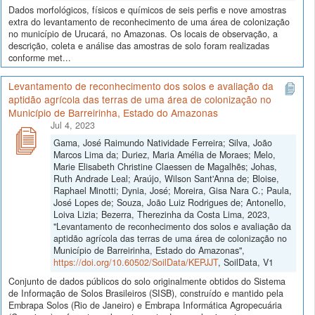
Dados morfológicos, físicos e químicos de seis perfis e nove amostras
extra do levantamento de reconhecimento de uma área de colonização
no município de Urucará, no Amazonas. Os locais de observação, a
descrição, coleta e análise das amostras de solo foram realizadas
conforme met...
Levantamento de reconhecimento dos solos e avaliação da
aptidão agrícola das terras de uma área de colonização no
Município de Barreirinha, Estado do Amazonas
Jul 4, 2023
Gama, José Raimundo Natividade Ferreira; Silva, João
Marcos Lima da; Duriez, Maria Amélia de Moraes; Melo,
Marie Elisabeth Christine Claessen de Magalhẽs; Johas,
Ruth Andrade Leal; Araújo, Wilson Sant'Anna de; Bloise,
Raphael Minotti; Dynia, José; Moreira, Gisa Nara C.; Paula,
José Lopes de; Souza, João Luiz Rodrigues de; Antonello,
Loiva Lizia; Bezerra, Therezinha da Costa Lima, 2023,
"Levantamento de reconhecimento dos solos e avaliação da
aptidão agrícola das terras de uma área de colonização no
Município de Barreirinha, Estado do Amazonas",
https://doi.org/10.60502/SoilData/KEPJJT
, SoilData, V1
Conjunto de dados públicos do solo originalmente obtidos do Sistema
de Informação de Solos Brasileiros (SISB), construído e mantido pela
Embrapa Solos (Rio de Janeiro) e Embrapa Informática Agropecuária