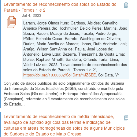
Levantamento de reconhecimento dos solos do Estado do
Paraná - Tomos 1 e 2
Jul 4, 2023
Larach, Jorge Olmos Iturri; Cardoso, Alcides; Carvalho,
Américo Pereira de; Hochmüller, Delcio Peres; Martins, João
Souza; Rauen, Moacyr de Jesus; Fasolo, Pedro Jorge;
Pötter, Reinaldo Oscar; Barreto, Washington de Oliveira;
Duriez, Maria Amélia de Moraes; Johas, Ruth Andrade Leal;
Araújo, Wilson Sant'Anna de; Paula, José Lopes de;
Antonello, Loiva Lizia; Bezerra, Therezinha da Costa Lima;
Bloise, Raphael Minotti; Bandeira, Orlando Faria; Lima,
Valdir Luiz de, 2023, "Levantamento de reconhecimento dos
solos do Estado do Paraná - Tomos 1 e 2",
https://doi.org/10.60502/SoilData/1JZSEE
, SoilData, V1
Conjunto de dados públicos do solo originalmente obtidos do Sistema
de Informação de Solos Brasileiros (SISB), construído e mantido pela
Embrapa Solos (Rio de Janeiro) e Embrapa Informática Agropecuária
(Campinas), referente ao 'Levantamento de reconhecimento dos solos
do Estado...
Levantamento de reconhecimento de média intensidade,
avaliação de aptidão agrícola das terras e indicação de
culturas em áreas homogêneas de solos de alguns Municípios
do Sudoeste do Estado de Mato Grosso