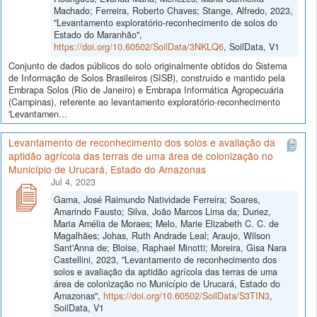
Machado; Ferreira, Roberto Chaves; Stange, Alfredo, 2023,
"Levantamento exploratório-reconhecimento de solos do
Estado do Maranhão",
https://doi.org/10.60502/SoilData/3NKLQ6
, SoilData, V1
Conjunto de dados públicos do solo originalmente obtidos do Sistema
de Informação de Solos Brasileiros (SISB), construído e mantido pela
Embrapa Solos (Rio de Janeiro) e Embrapa Informática Agropecuária
(Campinas), referente ao levantamento exploratório-reconhecimento
'Levantamen...
Levantamento de reconhecimento dos solos e avaliação da
aptidão agrícola das terras de uma área de colonização no
Município de Urucará, Estado do Amazonas
Jul 4, 2023
Gama, José Raimundo Natividade Ferreira; Soares,
Amarindo Fausto; Silva, João Marcos Lima da; Duriez,
Maria Amélia de Moraes; Melo, Marie Elizabeth C. C. de
Magalhães; Johas, Ruth Andrade Leal; Araujo, Wilson
Sant'Anna de; Bloise, Raphael Minotti; Moreira, Gisa Nara
Castellini, 2023, "Levantamento de reconhecimento dos
solos e avaliação da aptidão agrícola das terras de uma
área de colonização no Município de Urucará, Estado do
Amazonas",
https://doi.org/10.60502/SoilData/S3TIN3
,
SoilData, V1