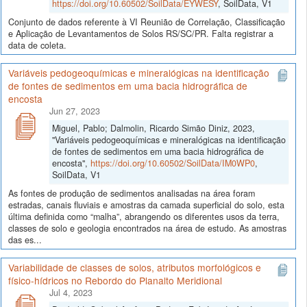
https://doi.org/10.60502/SoilData/EYWESY
, SoilData, V1
Conjunto de dados referente à VI Reunião de Correlação, Classificação
e Aplicação de Levantamentos de Solos RS/SC/PR. Falta registrar a
data de coleta.
Variáveis pedogeoquímicas e mineralógicas na identificação
de fontes de sedimentos em uma bacia hidrográfica de
encosta
Jun 27, 2023
Miguel, Pablo; Dalmolin, Ricardo Simão Diniz, 2023,
"Variáveis pedogeoquímicas e mineralógicas na identificação
de fontes de sedimentos em uma bacia hidrográfica de
encosta",
https://doi.org/10.60502/SoilData/IM0WP0
,
SoilData, V1
As fontes de produção de sedimentos analisadas na área foram
estradas, canais fluviais e amostras da camada superficial do solo, esta
última definida como “malha”, abrangendo os diferentes usos da terra,
classes de solo e geologia encontrados na área de estudo. As amostras
das es...
Variabilidade de classes de solos, atributos morfológicos e
físico-hídricos no Rebordo do Planalto Meridional
Jul 4, 2023