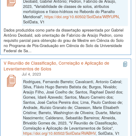
Deobald, Gabriel Antônio; Pedron, Fabrício de Araújo,
2023, "Variabilidade de classes de solos, atributos
morfológicos e físico-hídricos no Rebordo do Planalto
Meridional",
https://doi.org/10.60502/SoilData/WBYUPN
,
SoilData, V1
Dados produzidos como parte da dissertação apresentada por Gabriel
Antônio Deobald, sob orientação de Fabrício de Araújo Pedron, como
requisito parcial para obtenção do grau de Mestre em Ciência do Solo
no Programa de Pós-Graduação em Ciência do Solo da Universidade
Federal de Sa...
V Reunião de Classificação, Correlação e Aplicação de
Levantamentos de Solos
Jul 4, 2023
Rodrigues, Fernando Barreto; Cavalcanti, Antonio Cabral;
Silva, Flávio Hugo Barreto Batista da; Burgos, Nivaldo;
Araújo Filho, José Coelho de; Santos, Raphael David dos;
Gomes, Idarê Azevedo; Santos, Mauro Carneiro dos;
Santos, José Carlos Pereira dos; Lima, Paulo Cardoso de;
Andrade, Aluísio Granato de; Claesson, Marie Elisabeth
Cristine; Barreto, Washington de Oliveira; Duarte, Mariza
Nascimento; Calderano, Sebastião Barreiros; Almeida,
Brivaldo Gomes de, 2023, "V Reunião de Classificação,
Correlação e Aplicação de Levantamentos de Solos",
https://doi.org/10.60502/SoilData/RVABHV
, SoilData, V1