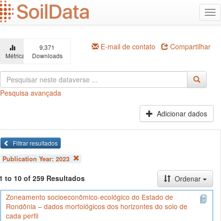
Ir
Alt
para
na
o
conteúdo
principal
E-mail de contato
Compartilhar
9,371
Métricas
Downloads
Pesquisa avançada
Adicionar dados
Filtrar resultados
Publication Year:
2023
1 to 10 of 259 Resultados
Ordenar
Zoneamento socioeconômico-ecológico do Estado de
Rondônia – dados morfológicos dos horizontes do solo de
cada perfil