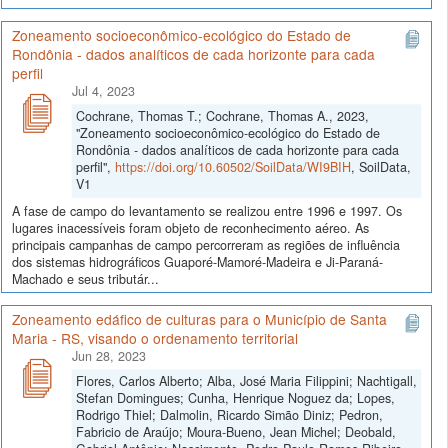
Zoneamento socioeconômico-ecológico do Estado de
Rondônia - dados analíticos de cada horizonte para cada
perfil
Jul 4, 2023
Cochrane, Thomas T.; Cochrane, Thomas A., 2023,
"Zoneamento socioeconômico-ecológico do Estado de
Rondônia - dados analíticos de cada horizonte para cada
perfil",
https://doi.org/10.60502/SoilData/WI9BIH
, SoilData,
V1
A fase de campo do levantamento se realizou entre 1996 e 1997. Os
lugares inacessíveis foram objeto de reconhecimento aéreo. As
principais campanhas de campo percorreram as regiões de influência
dos sistemas hidrográficos Guaporé-Mamoré-Madeira e Ji-Paraná-
Machado e seus tributár...
Zoneamento edáfico de culturas para o Município de Santa
Maria - RS, visando o ordenamento territorial
Jun 28, 2023
Flores, Carlos Alberto; Alba, José Maria Filippini; Nachtigall,
Stefan Domingues; Cunha, Henrique Noguez da; Lopes,
Rodrigo Thiel; Dalmolin, Ricardo Simão Diniz; Pedron,
Fabricio de Araújo; Moura-Bueno, Jean Michel; Deobald,