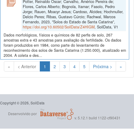
Potter, Reinaldo Oscar; Carvalho, Américo Pereira de;
Flores, Carlos Alberto; Bognola, Itamar; Fasolo, Pedro
Jorge; Rauen, Moacyr Jesus; Cardoso, Alcides; Hochmuller,
Delcio Peres; Ribas, Gustavo Cúrcio; Rachwal, Marcos
Fernando, 2023, "Solos do Estado de Santa Catarina",
https://doi.org/10.60502/SoilData/Z4HIGM
, SoilData, V1
Dados morfológicos, físicos e químicos de 82 perfis de solo, 267
amostras extra e 43 amostras para avaliação da fertilidade. Os dados
foram produzidos em 1984, como parte do levantamento de
reconhecimento dos solos de Santa Catarina (1:250.000), atualizado em
2004. A coleta e des...
(Atual)
«
< Anterior
1
2
3
4
5
Próxima >
»
Copyright © 2026, SoilData
Desenvolvido por
v. 5.12.1 build 1122-cf90431