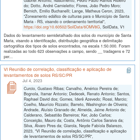
Gabriel Antônio; Nascimento, Pedro Paulo Ramos Ribeiro
do; Dotto, André Carnieletto; Flores, João Pedro Moro;
Bernich, Emilio Buchanelli; Lange, Matheus Ceron, 2023,
"Zoneamento edáfico de culturas para o Município de Santa
Maria - RS, visando o ordenamento territorial",
https://doi.org/10.60502/SoilData/6OMV8G
, SoilData, V1
Dados do levantamento semidetalhado dos solos do município de Santa
Maria, visando a identificação, distribuição geográfica e delimitação
cartográfica dos tipos de solos encontrados, na escala 1:50.000. Foram
realizadas ao todo 623 observações a campo, sendo __ tradagens e 72
per...
VI Reunião de correlação, classificação e aplicação de
levantamentos de solos RS/SC/PR
Jul 4, 2023
Curcio, Gustavo Ribas; Carvalho, Américo Pereira de;
Bognola, Itamar Antonio; Dedecek, Renato Antonio; Santos,
Raphael David dos; Gomes, Iderê Azevedo; Rossi, Marcio;
Coelho, Maurício Rizzato; Barreto, Washington de Oliveira;
Andrade, Aluísio Granado de; Almeida, Jaime Antonio de;
Calderano, Sebastião Barreiros; Ker, João Carlos;
Conceição, Mauro da; Costa, Antônio Carlos Saraiva da;
Silva, Álvaro Pires da; Giarola, Neyde Fabíola Balarezo,
2023, "VI Reunião de correlação, classificação e aplicação
de levantamentos de solos RS/SC/PR",