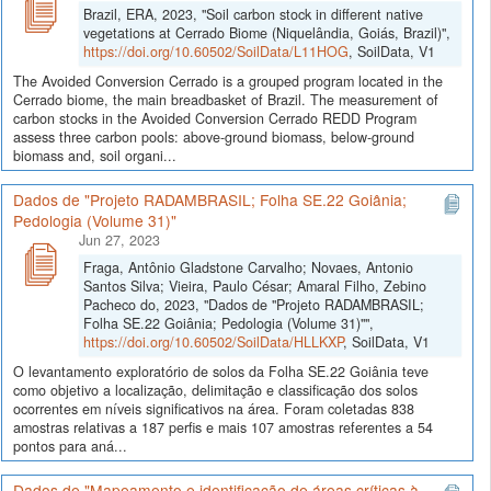
Brazil, ERA, 2023, "Soil carbon stock in different native
vegetations at Cerrado Biome (Niquelândia, Goiás, Brazil)",
https://doi.org/10.60502/SoilData/L11HOG
, SoilData, V1
The Avoided Conversion Cerrado is a grouped program located in the
Cerrado biome, the main breadbasket of Brazil. The measurement of
carbon stocks in the Avoided Conversion Cerrado REDD Program
assess three carbon pools: above-ground biomass, below-ground
biomass and, soil organi...
Dados de "Projeto RADAMBRASIL; Folha SE.22 Goiânia;
Pedologia (Volume 31)"
Jun 27, 2023
Fraga, Antônio Gladstone Carvalho; Novaes, Antonio
Santos Silva; Vieira, Paulo César; Amaral Filho, Zebino
Pacheco do, 2023, "Dados de "Projeto RADAMBRASIL;
Folha SE.22 Goiânia; Pedologia (Volume 31)"",
https://doi.org/10.60502/SoilData/HLLKXP
, SoilData, V1
O levantamento exploratório de solos da Folha SE.22 Goiânia teve
como objetivo a localização, delimitação e classificação dos solos
ocorrentes em níveis significativos na área. Foram coletadas 838
amostras relativas a 187 perfis e mais 107 amostras referentes a 54
pontos para aná...
Dados de "Mapeamento e identificação de áreas críticas à