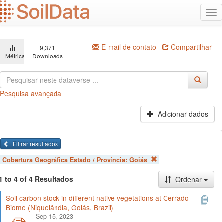
Ir
Alt
para
na
o
conteúdo
principal
E-mail de contato
Compartilhar
9,371
Métricas
Downloads
Pesquisa avançada
Adicionar dados
Filtrar resultados
Cobertura Geográfica Estado / Província:
Goiás
1 to 4 of 4 Resultados
Ordenar
Soil carbon stock in different native vegetations at Cerrado
Biome (Niquelândia, Goiás, Brazil)
Sep 15, 2023