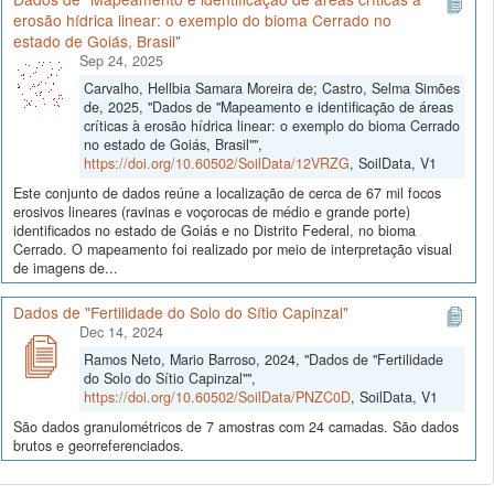
erosão hídrica linear: o exemplo do bioma Cerrado no
estado de Goiás, Brasil"
Sep 24, 2025
Carvalho, Hellbia Samara Moreira de; Castro, Selma Simões
de, 2025, "Dados de "Mapeamento e identificação de áreas
críticas à erosão hídrica linear: o exemplo do bioma Cerrado
no estado de Goiás, Brasil"",
https://doi.org/10.60502/SoilData/12VRZG
, SoilData, V1
Este conjunto de dados reúne a localização de cerca de 67 mil focos
erosivos lineares (ravinas e voçorocas de médio e grande porte)
identificados no estado de Goiás e no Distrito Federal, no bioma
Cerrado. O mapeamento foi realizado por meio de interpretação visual
de imagens de...
Dados de "Fertilidade do Solo do Sítio Capinzal"
Dec 14, 2024
Ramos Neto, Mario Barroso, 2024, "Dados de "Fertilidade
do Solo do Sítio Capinzal"",
https://doi.org/10.60502/SoilData/PNZC0D
, SoilData, V1
São dados granulométricos de 7 amostras com 24 camadas. São dados
brutos e georreferenciados.