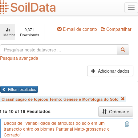
Ir
Alt
para
na
o
conteúdo
principal
E-mail de contato
Compartilhar
9,371
Métricas
Downloads
Pesquisa avançada
Adicionar dados
Filtrar resultados
Classificação de tópicos Termo:
Gênese e Morfologia do Solo
1 to 10 of 16 Resultados
Ordenar
Dados de "Variabilidade de atributos do solo em um
transecto entre os biomas Pantanal Mato-grossense e
Cerrado"