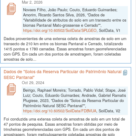
Mar 2, 2026
Novaes Filho, João Paulo; Couto, Eduardo Guimarães;
Amorim, Ricardo Santos Silva, 2026, "Dados de
"Variabilidade de atributos do solo em um transecto entre os
biomas Pantanal Mato-grossense e Cerrado"",
https://doi.org/10.60502/SoilData/SPLGEO
, SoilData, V1
Dados provenientes de uma extensa coleta de amostras de solo em um
transecto de 210 km entre os biomas Pantanal e Cerrado, totalizando
1415 pontos e 1780 camadas. Essas amostras foram georreferenciadas
com GPS. Em cada um dos pontos de amostragem, foram coletadas
amostras de solo...
Dados de "Solos da Reserva Particular do Patrimônio Natural
SESC Pantanal"
Oct 29, 2024
Beirigo, Raphael Moreira; Torrado, Pablo Vidal; Stape, José
Luiz; Couto, Eduardo Guimarães; Andrade, Gabriel Ramatis
Plugiese, 2023, "Dados de "Solos da Reserva Particular do
Patrimônio Natural SESC Pantanal"",
https://doi.org/10.60502/SoilData/FDBVUA
, SoilData, V2
Foi conduzida uma extensa coleta de amostras de solo em um total de
47 pontos de pesquisa. Essas amostras foram obtidas por meio de
trincheiras georreferenciadas com GPS. Em cada um dos pontos de
amostragem, foram meticulosamente coletadas amostras de solo