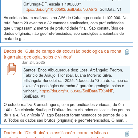
Cafuringa-DF, escala 1:100.000"",
https://doi.org/10.60502/SoilData/NGA572
, SoilData, V1
As coletas foram realizadas na APA de Cafuringa escala 1:100.000. No
total foram 23 eventos e 82 camadas analisadas, com profundidades
que ultrapassam 2 metros de profundidade final. São constituídos de
dados originais, não georreferenciados, sob condições ambientais de
mata de g...
Dados de "Guia de campo da excursão pedológica da rocha
à garrafa: geologia, solos e vinhos"
Jan 24, 2025
Santos, Erico Albuquerque dos; Loss, Arcângelo; Pedron,
Fabrício de Aráujo; Florisbal, Luana Moreira; Silva,
Elisângela Benedet da, 2025, "Dados de "Guia de campo da
excursão pedológica da rocha à garrafa: geologia, solos e
vinhos"",
https://doi.org/10.60502/SoilData/TX5ANP
,
SoilData, V1
O estudo realiza 8 amostragens, com profundidades variadas, de 0 a
140+. Na vinícola Boutique D’alture foram visitados os locais dos pontos
de 1 a 4. Na vinícola Villagio Bassetti foram visitados os pontos de 5 a
8. Todos os dados são brutos (originais) e georreferenciados. O mun...
Dados de "Distribuição, classificação, características e