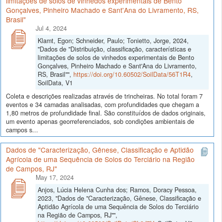
limitações de solos de vinhedos experimentais de Bento
Gonçalves, Pinheiro Machado e Sant'Ana do Livramento, RS,
Brasil"
Jul 4, 2024
Klamt, Egon; Schneider, Paulo; Tonietto, Jorge, 2024,
"Dados de "Distribuição, classificação, características e
limitações de solos de vinhedos experimentais de Bento
Gonçalves, Pinheiro Machado e Sant'Ana do Livramento,
RS, Brasil"",
https://doi.org/10.60502/SoilData/56T1R4
,
SoilData, V1
Coleta e descrições realizadas através de trincheiras. No total foram 7
eventos e 34 camadas analisadas, com profundidades que chegam a
1,80 metros de profundidade final. São constituídos de dados originais,
um evento apenas georreferenciados, sob condições ambientais de
campos s...
Dados de "Caracterização, Gênese, Classificação e Aptidão
Agrícola de uma Sequência de Solos do Terciário na Região
de Campos, RJ"
May 17, 2024
Anjos, Lúcia Helena Cunha dos; Ramos, Doracy Pessoa,
2023, "Dados de "Caracterização, Gênese, Classificação e
Aptidão Agrícola de uma Sequência de Solos do Terciário
na Região de Campos, RJ"",