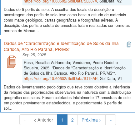
https://doi.org/10.60502/SoilData/SL8J7V
, SoilData, V2
Dados de 5 perfis de solo. A escolha dos locais de descrição e
amostragem dos perfis de solo teve como base o estudo de materiais
como mapa geológico, cartas geográficas e fotografias aéreas. A
descrição dos perfis e coleta de amostras foram realizadas conforme as
normas do Manua...
Dados de "Caracterização e Identificação de Solos da Ilha
Carioca, Alto Rio Paraná, PR/MS"
Sep 25, 2025
Rosa, Rosalba Adriane da; Vendrame, Pedro Rodolfo
Siqueira, 2025, "Dados de "Caracterização e Identificação
de Solos da Ilha Carioca, Alto Rio Paraná, PR/MS"",
https://doi.org/10.60502/SoilData/IO1FAB
, SoilData, V1
Dados de levantamento pedológico que teve como objetivo a inferência
da relação das propriedades observáveis na natureza com a distribuição
geográfica dos solos. Foram coletados inicialmente 17 amostras de solo
em pontos previamente estabelecidos, e posteriormente 6 perfis de
sol...
(Atual)
«
< Anterior
1
2
Próxima >
»