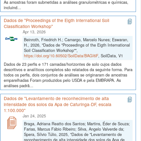
As amostras foram submetidas a análises granulométricas e químicas,
incluind...
Dados de "Proceedings of the Eigth International Soil
Classification Workshop"
Apr 13, 2026
Beinroth, Friedrich H.; Camargo, Marcelo Nunes; Eswaran,
H., 2026, "Dados de "Proceedings of the Eigth International
Soil Classification Workshop"",
https://doi.org/10.60502/SoilData/BAGI6F
, SoilData, V1
Dados de 23 perfis e 171 camadas/horizontes de solo cujos dados
descritivos e analíticos completos são relatados da seguinte forma. Para
todos os perfis, dois conjuntos de análises se originaram de amostras
emparelhadas Foram produzidos pelo USDA e pela EMBRAPA. As
análises padrã...
Dados de "Levantamento de reconhecimento de alta
intensidade dos solos da Apa de Cafuringa-DF, escala
1:100.000"
Jan 24, 2025
Braga, Adriana Reatto dos Santos; Martins, Éder de Souza;
Farias, Marcus Fábio Ribeiro; Silva, Angelo Valverde da;
Spera, Sílvio Túlio, 2025, "Dados de "Levantamento de
reconhecimento de alta intensidade dos solos da Apa de