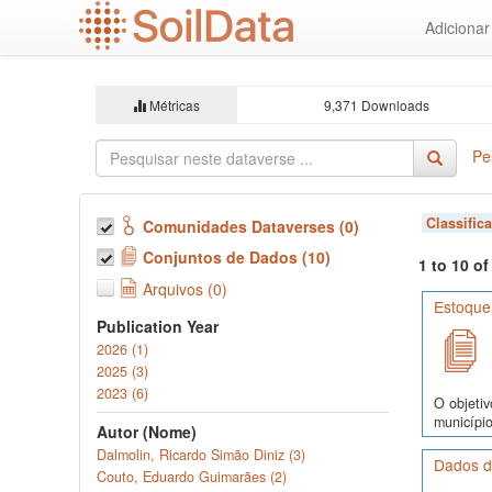
Ir
Adiciona
para
o
conteúdo
principal
Métricas
9,371 Downloads
Pe
Classific
Comunidades Dataverses (0)
Conjuntos de Dados (10)
1 to 10 o
Arquivos (0)
Estoque
Publication Year
2026 (1)
2025 (3)
2023 (6)
O objetiv
município
Autor (Nome)
Dalmolin, Ricardo Simão Diniz (3)
Dados d
Couto, Eduardo Guimarães (2)