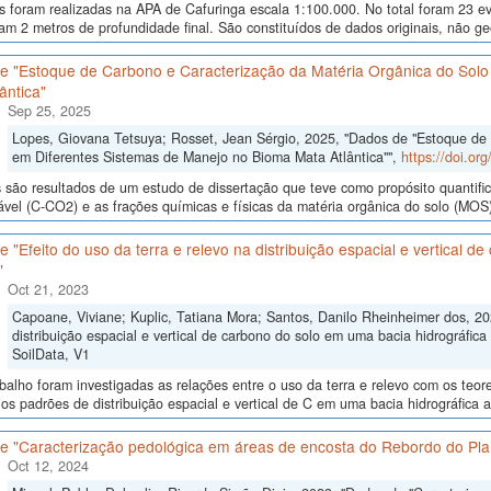
as foram realizadas na APA de Cafuringa escala 1:100.000. No total foram 23 
am 2 metros de profundidade final. São constituídos de dados originais, não g
e "Estoque de Carbono e Caracterização da Matéria Orgânica do Solo
ântica"
Sep 25, 2025
Lopes, Giovana Tetsuya; Rosset, Jean Sérgio, 2025, "Dados de "Estoque de
em Diferentes Sistemas de Manejo no Bioma Mata Atlântica"",
https://doi.o
são resultados de um estudo de dissertação que teve como propósito quantifica
ável (C-CO2) e as frações químicas e físicas da matéria orgânica do solo (MOS)
 "Efeito do uso da terra e relevo na distribuição espacial e vertical d
"
Oct 21, 2023
Capoane, Viviane; Kuplic, Tatiana Mora; Santos, Danilo Rheinheimer dos, 202
distribuição espacial e vertical de carbono do solo em uma bacia hidrográfica 
SoilData, V1
balho foram investigadas as relações entre o uso da terra e relevo com os teor
os padrões de distribuição espacial e vertical de C em uma bacia hidrográfica 
e "Caracterização pedológica em áreas de encosta do Rebordo do Pla
Oct 12, 2024