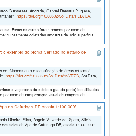
duardo Guimarães; Andrade, Gabriel Ramatis Plugiese,
antanal"",
https://doi.org/10.60502/SoilData/FDBVUA
,
quisa. Essas amostras foram obtidas por meio de
ticulosamente coletadas amostras de solo superficial,
ar: o exemplo do bioma Cerrado no estado de
 de "Mapeamento e identificação de áreas críticas à
l"",
https://doi.org/10.60502/SoilData/12VRZG
, SoilData,
ravinas e voçorocas de médio e grande porte) identificados
 por meio de interpretação visual de imagens de...
Apa de Cafuringa-DF, escala 1:100.000"
io Ribeiro; Silva, Angelo Valverde da; Spera, Sílvio
 dos solos da Apa de Cafuringa-DF, escala 1:100.000"",