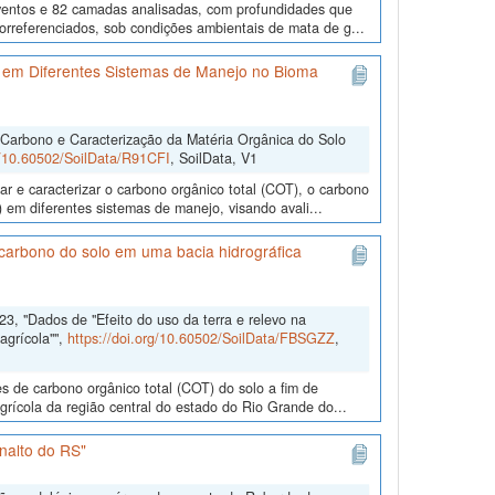
eventos e 82 camadas analisadas, com profundidades que
eorreferenciados, sob condições ambientais de mata de g...
 em Diferentes Sistemas de Manejo no Bioma
 Carbono e Caracterização da Matéria Orgânica do Solo
rg/10.60502/SoilData/R91CFI
, SoilData, V1
r e caracterizar o carbono orgânico total (COT), o carbono
 em diferentes sistemas de manejo, visando avali...
e carbono do solo em uma bacia hidrográfica
3, "Dados de "Efeito do uso da terra e relevo na
agrícola"",
https://doi.org/10.60502/SoilData/FBSGZZ
,
es de carbono orgânico total (COT) do solo a fim de
agrícola da região central do estado do Rio Grande do...
nalto do RS"