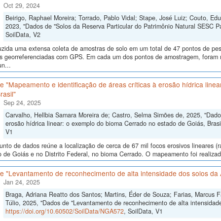
Oct 29, 2024
Beirigo, Raphael Moreira; Torrado, Pablo Vidal; Stape, José Luiz; Couto, E
2023, "Dados de "Solos da Reserva Particular do Patrimônio Natural SESC P
SoilData, V2
uzida uma extensa coleta de amostras de solo em um total de 47 pontos de pes
ras georreferenciadas com GPS. Em cada um dos pontos de amostragem, foram me
n...
 "Mapeamento e identificação de áreas críticas à erosão hídrica line
rasil"
Sep 24, 2025
Carvalho, Hellbia Samara Moreira de; Castro, Selma Simões de, 2025, "Dados
erosão hídrica linear: o exemplo do bioma Cerrado no estado de Goiás, Brasi
V1
unto de dados reúne a localização de cerca de 67 mil focos erosivos lineares (
 de Goiás e no Distrito Federal, no bioma Cerrado. O mapeamento foi realizado
e "Levantamento de reconhecimento de alta intensidade dos solos da 
Jan 24, 2025
Braga, Adriana Reatto dos Santos; Martins, Éder de Souza; Farias, Marcus Fáb
Túlio, 2025, "Dados de "Levantamento de reconhecimento de alta intensidade
https://doi.org/10.60502/SoilData/NGA572
, SoilData, V1