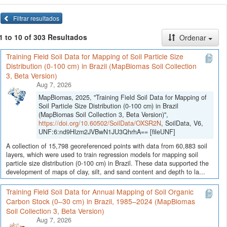
Filtrar resultados
1 to 10 of 303 Resultados
Ordenar
Training Field Soil Data for Mapping of Soil Particle Size
Distribution (0-100 cm) in Brazil (MapBiomas Soil Collection
3, Beta Version)
Aug 7, 2026
MapBiomas, 2025, "Training Field Soil Data for Mapping of
Soil Particle Size Distribution (0-100 cm) in Brazil
(MapBiomas Soil Collection 3, Beta Version)",
https://doi.org/10.60502/SoilData/OXSR2N
, SoilData, V6,
UNF:6:nd9Hlzm2JVBwN1JU3QhrhA== [fileUNF]
A collection of 15,798 georeferenced points with data from 60,883 soil
layers, which were used to train regression models for mapping soil
particle size distribution (0-100 cm) in Brazil. These data supported the
development of maps of clay, silt, and sand content and depth to la...
Training Field Soil Data for Annual Mapping of Soil Organic
Carbon Stock (0–30 cm) in Brazil, 1985–2024 (MapBiomas
Soil Collection 3, Beta Version)
Aug 7, 2026