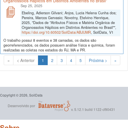
Organossolos Háplicos em Distintos Ambientes no Brasil"
Sep 25, 2025
Ebeling, Adierson Gilvani; Anjos, Lucia Helena Cunha dos;
Pereira, Marcos Gervasio; Novotny, Etelvino Henrique,
2025, "Dados de "Atributos Físicos e Matéria Orgânica de
Organossolos Háplicos em Distintos Ambientes no Brasil"",
https://doi.org/10.60502/SoilData/ABJUMR
, SoilData, V1
O trabalho possui 8 eventos e 38 camadas, os dados são
georreferenciados, os dados possuem análise física e quimica, foram
realizadas as coletas nos estados do RJ, MA e PR.
(Atual)
«
< Anterior
1
2
3
4
5
Próxima >
»
Copyright © 2026, SoilData
Desenvolvido por
v. 5.12.1 build 1122-cf90431
Sobre