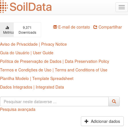
Ir
Alt
para
na
o
conteúdo
principal
E-mail de contato
Compartilhar
9,371
Métricas
Downloads
Aviso de Privacidade | Privacy Notice
Guia do Usuário | User Guide
Política de Preservação de Dados | Data Preservation Policy
Termos e Condições de Uso | Terms and Conditions of Use
Planilha Modelo | Template Spreadsheet
Dados Integrados | Integrated Data
Pesquisa avançada
Adicionar dados