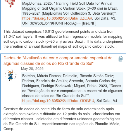
MapBiomas, 2025, "Training Field Soil Data for Annual
Mapping of Soil Organic Carbon Stock (0–30 cm) in Brazil,
1985–2024 (MapBiomas Soil Collection 3, Beta Version)",
https://doi.org/10.60502/SoilData/IUZOAK
, SoilData, V3,
UNF:6:W50LJp4/9PlCf4Fi4odlAg== [fileUNF]
This dataset comprises 16,013 georeferenced points and data from
31,047 soil layers. It was utilized to train regression models for mapping
soil organic carbon stock (0–30 cm) across Brazil. This data underpinned
the creation of annual (baseline) maps of soil organic carbon stock...
Dados de "Avaliação da cor e comportamento espectral de
algumas classes de solos do Rio Grande do Sul"
May 20, 2026
Botelho, Márcio Ramos; Dalmolin, Ricardo Simão Diniz;
Pedron, Fabrício de Araújo; Azevedo, Antonio Carlos de;
Rodrigues, Rodrigo Borkowski; Miguel, Pablo, 2023, "Dados
de "Avaliação da cor e comportamento espectral de algumas
classes de solos do Rio Grande do Sul"",
https://doi.org/10.60502/SoilData/LOOGRU
, SoilData, V4
Consiste de dados do conteúdo de ferro do solo determinado após
extração com oxalato e ditionito de 12 perfis do solo - classificados em
diferentes classes - coletados em diferentes unidades geomorfológicas
do Rio Grande do Sul, especificamente nas regiões do Planalto Médio,
Camp...