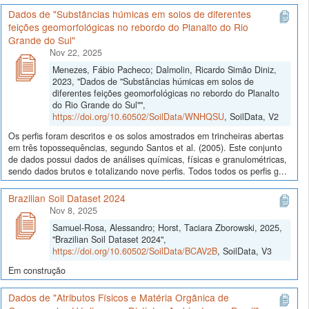
Dados de "Substâncias húmicas em solos de diferentes
feições geomorfológicas no rebordo do Planalto do Rio
Grande do Sul"
Nov 22, 2025
Menezes, Fábio Pacheco; Dalmolin, Ricardo Simão Diniz,
2023, "Dados de "Substâncias húmicas em solos de
diferentes feições geomorfológicas no rebordo do Planalto
do Rio Grande do Sul"",
https://doi.org/10.60502/SoilData/WNHQSU
, SoilData, V2
Os perfis foram descritos e os solos amostrados em trincheiras abertas
em três topossequências, segundo Santos et al. (2005). Este conjunto
de dados possui dados de análises químicas, físicas e granulométricas,
sendo dados brutos e totalizando nove perfis. Todos todos os perfis g...
Brazilian Soil Dataset 2024
Nov 8, 2025
Samuel-Rosa, Alessandro; Horst, Taciara Zborowski, 2025,
"Brazilian Soil Dataset 2024",
https://doi.org/10.60502/SoilData/BCAV2B
, SoilData, V3
Em construção
Dados de "Atributos Físicos e Matéria Orgânica de