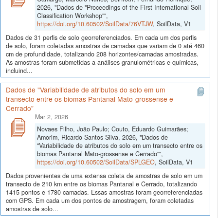
2026, "Dados de "Proceedings of the First International Soil
Classification Workshop"",
https://doi.org/10.60502/SoilData/76VTJW
, SoilData, V1
Dados de 31 perfis de solo georreferenciados. Em cada um dos perfis
de solo, foram coletadas amostras de camadas que variam de 0 até 460
cm de profundidade, totalizando 208 horizontes/camadas amostradas.
As amostras foram submetidas a análises granulométricas e químicas,
incluind...
Dados de "Variabilidade de atributos do solo em um
transecto entre os biomas Pantanal Mato-grossense e
Cerrado"
Mar 2, 2026
Novaes Filho, João Paulo; Couto, Eduardo Guimarães;
Amorim, Ricardo Santos Silva, 2026, "Dados de
"Variabilidade de atributos do solo em um transecto entre os
biomas Pantanal Mato-grossense e Cerrado"",
https://doi.org/10.60502/SoilData/SPLGEO
, SoilData, V1
Dados provenientes de uma extensa coleta de amostras de solo em um
transecto de 210 km entre os biomas Pantanal e Cerrado, totalizando
1415 pontos e 1780 camadas. Essas amostras foram georreferenciadas
com GPS. Em cada um dos pontos de amostragem, foram coletadas
amostras de solo...