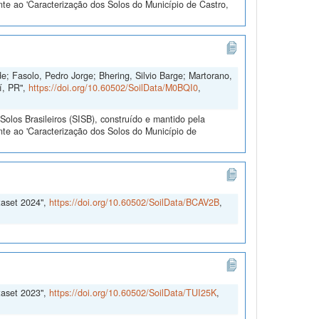
te ao 'Caracterização dos Solos do Município de Castro,
e; Fasolo, Pedro Jorge; Bhering, Silvio Barge; Martorano,
í, PR",
https://doi.org/10.60502/SoilData/M0BQI0
,
olos Brasileiros (SISB), construído e mantido pela
te ao 'Caracterização dos Solos do Município de
taset 2024",
https://doi.org/10.60502/SoilData/BCAV2B
,
taset 2023",
https://doi.org/10.60502/SoilData/TUI25K
,