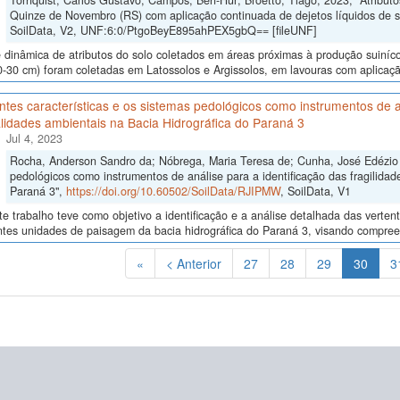
Tornquist, Carlos Gustavo; Campos, Ben-Hur; Broetto, Tiago, 2023, "Atributo
Quinze de Novembro (RS) com aplicação continuada de dejetos líquidos de 
SoilData, V2, UNF:6:0/PtgoBeyE895ahPEX5gbQ== [fileUNF]
 dinâmica de atributos do solo coletados em áreas próximas à produção suiníc
0-30 cm) foram coletadas em Latossolos e Argissolos, em lavouras com aplicaçã
ntes características e os sistemas pedológicos como instrumentos de an
lidades ambientais na Bacia Hidrográfica do Paraná 3
Jul 4, 2023
Rocha, Anderson Sandro da; Nóbrega, Maria Teresa de; Cunha, José Edézio da
pedológicos como instrumentos de análise para a identificação das fragilidad
Paraná 3",
https://doi.org/10.60502/SoilData/RJIPMW
, SoilData, V1
e trabalho teve como objetivo a identificação e a análise detalhada das verten
ntes unidades de paisagem da bacia hidrográfica do Paraná 3, visando compreen
(Atual
«
< Anterior
27
28
29
30
3