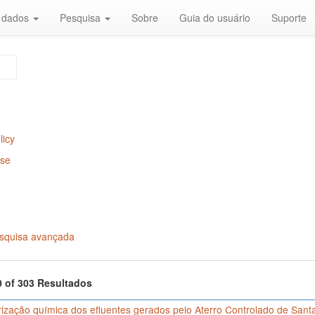
r dados
Pesquisa
Sobre
Guia do usuário
Suporte
licy
Use
squisa avançada
0 of 303 Resultados
rização química dos efluentes gerados pelo Aterro Controlado de San