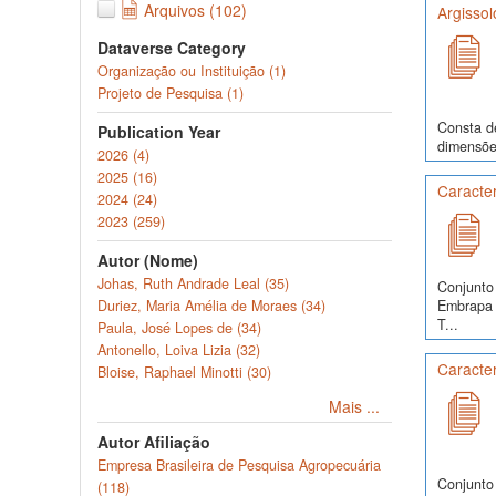
Arquivos (102)
Argisso
Dataverse Category
Organização ou Instituição (1)
Projeto de Pesquisa (1)
Consta de
Publication Year
dimensões
2026 (4)
2025 (16)
Caracter
2024 (24)
2023 (259)
Autor (Nome)
Johas, Ruth Andrade Leal (35)
Conjunto 
Duriez, Maria Amélia de Moraes (34)
Embrapa S
T...
Paula, José Lopes de (34)
Antonello, Loiva Lizia (32)
Caracter
Bloise, Raphael Minotti (30)
Mais ...
Autor Afiliação
Empresa Brasileira de Pesquisa Agropecuária
Conjunto 
(118)