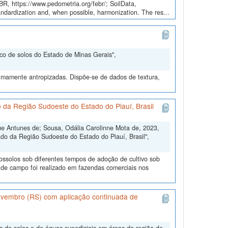
EBR, https://www.pedometria.org/febr/; SoilData,
andardization and, when possible, harmonization. The res...
nco de solos do Estado de Minas Gerais",
nimamente antropizadas. Dispõe-se de dados de textura,
o da Região Sudoeste do Estado do Piauí, Brasil
ue Antunes de; Sousa, Odália Carolinne Mota de, 2023,
rado da Região Sudoeste do Estado do Piauí, Brasil",
tossolos sob diferentes tempos de adoção de cultivo sob
de campo foi realizado em fazendas comerciais nos
Novembro (RS) com aplicação continuada de