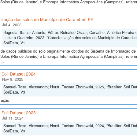
olos (Rio de Janeiro) e Embrapa Informática Agropecuária (Campinas), referen
rização dos solos do Município de Carambeí, PR
Jul 4, 2023
Bognola, Itamar Antonio; Pötter, Reinaldo Oscar; Carvalho, Américo Pereira d
Lucieta Guerreiro, 2023, "Caracterização dos solos do Município de Carambe
SoilData, V1
de dados públicos do solo originalmente obtidos do Sistema de Informação de S
olos (Rio de Janeiro) e Embrapa Informática Agropecuária (Campinas), referen
...
n Soil Dataset 2024
Nov 8, 2025
Samuel-Rosa, Alessandro; Horst, Taciara Zborowski, 2025, "Brazilian Soil Da
SoilData, V3
rução
n Soil Dataset 2023
Jul 11, 2024
Samuel-Rosa, Alessandro; Horst, Taciara Zborowski, 2024, "Brazilian Soil Da
SoilData, V3