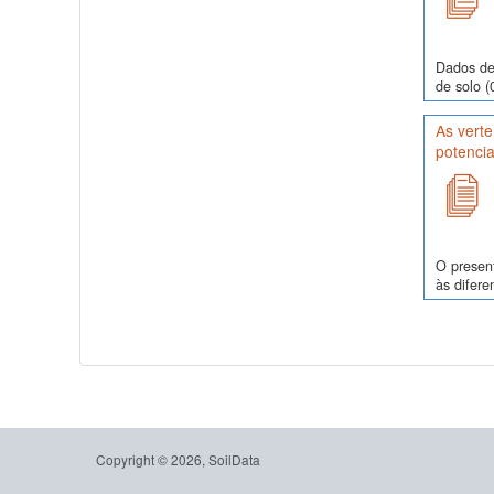
Dados de
de solo (
As verte
potencia
O present
às difere
Copyright © 2026, SoilData