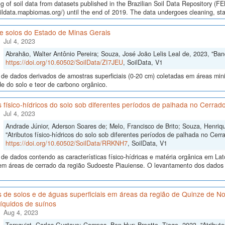
g of soil data from datasets published in the Brazilian Soil Data Repository (F
oildata.mapbiomas.org/) until the end of 2019. The data undergoes cleaning, st
e solos do Estado de Minas Gerais
Jul 4, 2023
Abrahão, Walter Antônio Pereira; Souza, José João Lelis Leal de, 2023, "Ba
https://doi.org/10.60502/SoilData/ZI7JEU
, SoilData, V1
de dados derivados de amostras superficiais (0-20 cm) coletadas em áreas mi
de do solo e teor de carbono orgânico.
s físico-hídricos do solo sob diferentes períodos de palhada no Cerrad
Jul 4, 2023
Andrade Júnior, Aderson Soares de; Melo, Francisco de Brito; Souza, Henriq
"Atributos físico-hídricos do solo sob diferentes períodos de palhada no Cer
https://doi.org/10.60502/SoilData/RRKNH7
, SoilData, V1
de dados contendo as características físico-hídricas e matéria orgânica em La
em áreas de cerrado da região Sudoeste Piauiense. O levantamento dos dados 
s de solos e de águas superficiais em áreas da região de Quinze de 
líquidos de suínos
Aug 4, 2023