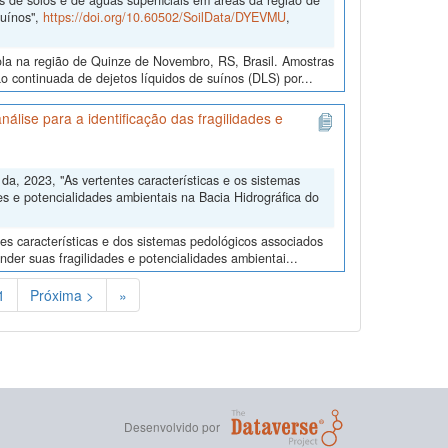
s de solos e de águas superficiais em áreas da região de
suínos",
https://doi.org/10.60502/SoilData/DYEVMU
,
ola na região de Quinze de Novembro, RS, Brasil. Amostras
o continuada de dejetos líquidos de suínos (DLS) por...
álise para a identificação das fragilidades e
, 2023, "As vertentes características e os sistemas
es e potencialidades ambientais na Bacia Hidrográfica do
tes características e dos sistemas pedológicos associados
der suas fragilidades e potencialidades ambientai...
)
1
Próxima >
»
Desenvolvido por