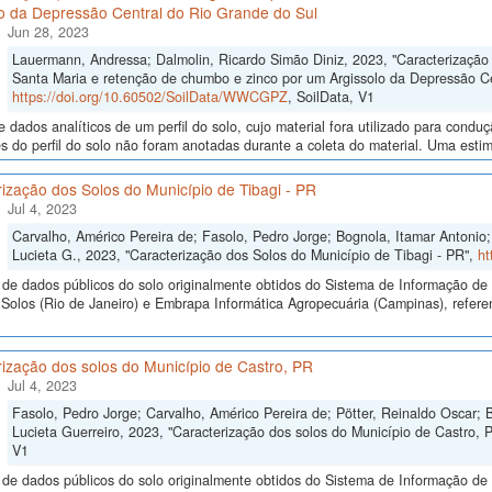
lo da Depressão Central do Rio Grande do Sul
Jun 28, 2023
Lauermann, Andressa; Dalmolin, Ricardo Simão Diniz, 2023, "Caracterização 
Santa Maria e retenção de chumbo e zinco por um Argissolo da Depressão Ce
https://doi.org/10.60502/SoilData/WWCGPZ
, SoilData, V1
 dados analíticos de um perfil do solo, cujo material fora utilizado para cond
 do perfil do solo não foram anotadas durante a coleta do material. Uma estim
ização dos Solos do Município de Tibagi - PR
Jul 4, 2023
Carvalho, Américo Pereira de; Fasolo, Pedro Jorge; Bognola, Itamar Antonio; 
Lucieta G., 2023, "Caracterização dos Solos do Município de Tibagi - PR",
ht
de dados públicos do solo originalmente obtidos do Sistema de Informação de S
olos (Rio de Janeiro) e Embrapa Informática Agropecuária (Campinas), referen
ização dos solos do Município de Castro, PR
Jul 4, 2023
Fasolo, Pedro Jorge; Carvalho, Américo Pereira de; Pötter, Reinaldo Oscar; B
Lucieta Guerreiro, 2023, "Caracterização dos solos do Município de Castro, 
V1
de dados públicos do solo originalmente obtidos do Sistema de Informação de S