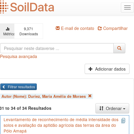
Ir
Alt
para
na
o
conteúdo
principal
E-mail de contato
Compartilhar
9,371
Métricas
Downloads
Pesquisa avançada
Adicionar dados
Filtrar resultados
Autor (Nome):
Duriez, Maria Amélia de Moraes
31 to 34 of 34 Resultados
Ordenar
Levantamento de reconhecimento de média intensidade dos
solos e avaliação da aptidão agrícola das terras da área do
Pólo Amapá