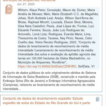
Jun 27, 2023
Wittern, Klaus Peter; Conceição, Mauro da; Duriez, Maria
Amélia de Moraes; Melo, Marie Elizabeth C.C. de Magalhẽs;
Johas, Ruth Andrade Leal; Araújo, Wilson Sant'Anna de;
Bloise, Raphael Minotti; Louzada, Eliezer Silva; Moreira,
Gisa Nara Castellini; Paula, José Lôpes de; Fontes, Luiz
Eduardo Ferreira; Souza, João Luiz Rodrigues de;
Antonello, Loivá Lizia; Rodrigues, Evanda Maria; Lima,
Therezinha da Costa; Tavares, Ney Pinto; Neves, Celio
Coelho das; Vieira Renato Rodrigues, 2023, "Conjunto de
dados do levantamento de reconhecimento de média
intensidade 'Levantamento de reconhecimento de média
Intensidade dos solos e avaliação da aptidão agrícola das
terras em 100.000 hectares da Gleba Machadinho, no
Município de Ariquemes, Rondônia'",
https://doi.org/10.60502/SoilData/CEWVKO
, SoilData, V1
Conjunto de dados públicos do solo originalmente obtidos do Sistema
de Informação de Solos Brasileiros (SISB), construído e mantido pela
Embrapa Solos (Rio de Janeiro) e Embrapa Informática Agropecuária
(Campinas), referente ao levantamento de reconhecimento de média
intensidade...
Conjunto de dados do levantamento expedito 'Estudo
expedito de solos do Estado do Rio Grande do Sul e parte