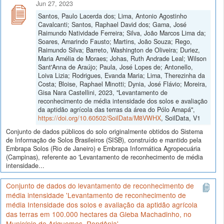
Jun 27, 2023
Santos, Paulo Lacerda dos; Lima, Antonio Agostinho
Cavalcanti; Santos, Raphael David dos; Gama, José
Raimundo Natividade Ferreira; Silva, João Marcos Lima da;
Soares, Amarindo Fausto; Martins, João Souza; Rego,
Raimundo Silva; Barreto, Washington de Oliveira; Duriez,
Maria Amélia de Moraes; Johas, Ruth Andrade Leal; Wilson
Sant'Anna de Araújo; Paula, José Lopes de; Antonello,
Loiva Lizia; Rodrigues, Evanda Maria; Lima, Therezinha da
Costa; Bloise, Raphael Minotti; Dynia, José Flávio; Moreira,
Gisa Nara Castellini, 2023, "Levantamento de
reconhecimento de média intensidade dos solos e avaliação
da aptidão agrícola das terras da área do Pólo Amapá",
https://doi.org/10.60502/SoilData/M8VWHX
, SoilData, V1
Conjunto de dados públicos do solo originalmente obtidos do Sistema
de Informação de Solos Brasileiros (SISB), construído e mantido pela
Embrapa Solos (Rio de Janeiro) e Embrapa Informática Agropecuária
(Campinas), referente ao 'Levantamento de reconhecimento de média
intensidade...
Conjunto de dados do levantamento de reconhecimento de
média intensidade 'Levantamento de reconhecimento de
média Intensidade dos solos e avaliação da aptidão agrícola
das terras em 100.000 hectares da Gleba Machadinho, no
Município de Ariquemes, Rondônia'