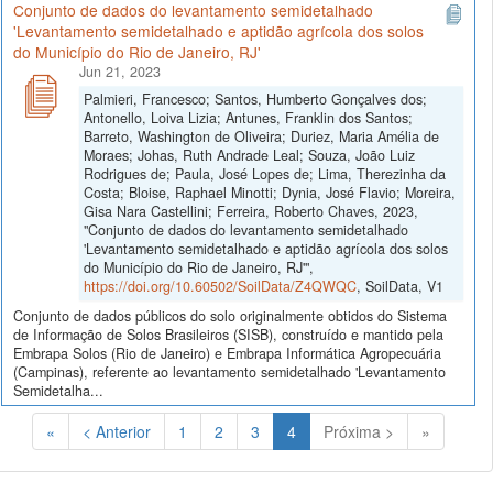
Conjunto de dados do levantamento semidetalhado
'Levantamento semidetalhado e aptidão agrícola dos solos
do Município do Rio de Janeiro, RJ'
Jun 21, 2023
Palmieri, Francesco; Santos, Humberto Gonçalves dos;
Antonello, Loiva Lizia; Antunes, Franklin dos Santos;
Barreto, Washington de Oliveira; Duriez, Maria Amélia de
Moraes; Johas, Ruth Andrade Leal; Souza, João Luiz
Rodrigues de; Paula, José Lopes de; Lima, Therezinha da
Costa; Bloise, Raphael Minotti; Dynia, José Flavio; Moreira,
Gisa Nara Castellini; Ferreira, Roberto Chaves, 2023,
"Conjunto de dados do levantamento semidetalhado
'Levantamento semidetalhado e aptidão agrícola dos solos
do Município do Rio de Janeiro, RJ'",
https://doi.org/10.60502/SoilData/Z4QWQC
, SoilData, V1
Conjunto de dados públicos do solo originalmente obtidos do Sistema
de Informação de Solos Brasileiros (SISB), construído e mantido pela
Embrapa Solos (Rio de Janeiro) e Embrapa Informática Agropecuária
(Campinas), referente ao levantamento semidetalhado 'Levantamento
Semidetalha...
(Atual)
«
< Anterior
1
2
3
4
Próxima >
»