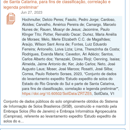
de Santa Catarina, para fins de classificação, correlação e
legenda preliminar'
Jun 27, 2023
Hochmuller, Delcio Peres; Fasolo, Pedro Jorge; Cardoso,
Alcides; Carvalho, Américo Pereira de; Camargo, Marcelo
Nunes de; Rauen, Moacyr de Jesus; Jacomine, Paulo
Klinger Tito; Potter, Reinaldo Oscar; Duriez, Maria Amélia
de Moraes; Melo, Merie Elizabeth C.C. de Magalhães;
Araújo, Wilson Sant Anna de; Fontes, Luiz Eduardo
Ferreira; Antonello, Loiva Lizia; Lima, Therezinha da Costa;
Rodrigues, Evanda Maria; Cavedon, Ari Adécio; Santos,
Carlos Alberto dos; Yamazaki, Dirceu Rioji; Oenning, Isaias;
Almeida, Jaime Antonio de; Ker, João Carlos; Neto, José
Augusto Laus; Moser, José Marcos; Rosatti, José Silba;
Correa, Paulo Roberto Soraes, 2023, "Conjunto de dados
do levantamento expedito 'Estudo expedito de solos do
Estado do Rio Grande do Sul e parte de Santa Catarina,
para fins de classificação, correlação e legenda preliminar'",
https://doi.org/10.60502/SoilData/ZRTZE5
, SoilData, V1
Conjunto de dados públicos do solo originalmente obtidos do Sistema
de Informação de Solos Brasileiros (SISB), construído e mantido pela
Embrapa Solos (Rio de Janeiro) e Embrapa Informática Agropecuária
(Campinas), referente ao levantamento expedito 'Estudo expedito de
solos do e...