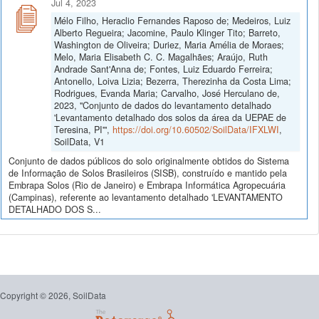
Jul 4, 2023
Mélo Filho, Heraclio Fernandes Raposo de; Medeiros, Luiz
Alberto Regueira; Jacomine, Paulo Klinger Tito; Barreto,
Washington de Oliveira; Duriez, Maria Amélia de Moraes;
Melo, Maria Elisabeth C. C. Magalhães; Araújo, Ruth
Andrade Sant'Anna de; Fontes, Luiz Eduardo Ferreira;
Antonello, Loiva Lizia; Bezerra, Therezinha da Costa Lima;
Rodrigues, Evanda Maria; Carvalho, José Herculano de,
2023, "Conjunto de dados do levantamento detalhado
'Levantamento detalhado dos solos da área da UEPAE de
Teresina, PI'",
https://doi.org/10.60502/SoilData/IFXLWI
,
SoilData, V1
Conjunto de dados públicos do solo originalmente obtidos do Sistema
de Informação de Solos Brasileiros (SISB), construído e mantido pela
Embrapa Solos (Rio de Janeiro) e Embrapa Informática Agropecuária
(Campinas), referente ao levantamento detalhado 'LEVANTAMENTO
DETALHADO DOS S...
Copyright © 2026, SoilData