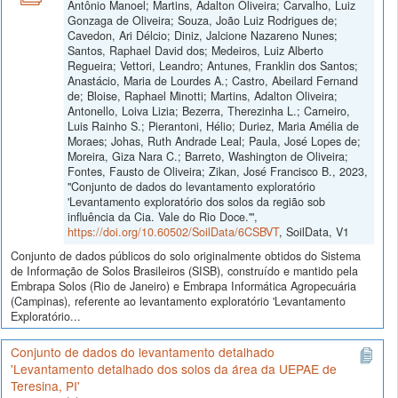
Antônio Manoel; Martins, Adalton Oliveira; Carvalho, Luiz
Gonzaga de Oliveira; Souza, João Luiz Rodrigues de;
Cavedon, Ari Délcio; Diniz, Jalcione Nazareno Nunes;
Santos, Raphael David dos; Medeiros, Luiz Alberto
Regueira; Vettori, Leandro; Antunes, Franklin dos Santos;
Anastácio, Maria de Lourdes A.; Castro, Abeilard Fernand
de; Bloise, Raphael Minotti; Martins, Adalton Oliveira;
Antonello, Loiva Lizia; Bezerra, Therezinha L.; Carneiro,
Luis Rainho S.; Pierantoni, Hélio; Duriez, Maria Amélia de
Moraes; Johas, Ruth Andrade Leal; Paula, José Lopes de;
Moreira, Giza Nara C.; Barreto, Washington de Oliveira;
Fontes, Fausto de Oliveira; Zikan, José Francisco B., 2023,
"Conjunto de dados do levantamento exploratório
'Levantamento exploratório dos solos da região sob
influência da Cia. Vale do Rio Doce.'",
https://doi.org/10.60502/SoilData/6CSBVT
, SoilData, V1
Conjunto de dados públicos do solo originalmente obtidos do Sistema
de Informação de Solos Brasileiros (SISB), construído e mantido pela
Embrapa Solos (Rio de Janeiro) e Embrapa Informática Agropecuária
(Campinas), referente ao levantamento exploratório 'Levantamento
Exploratório...
Conjunto de dados do levantamento detalhado
'Levantamento detalhado dos solos da área da UEPAE de
Teresina, PI'