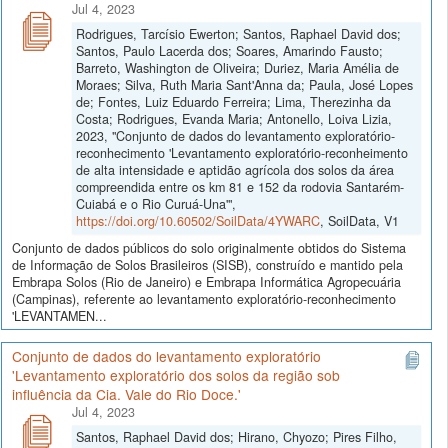
Jul 4, 2023
Rodrigues, Tarcísio Ewerton; Santos, Raphael David dos;
Santos, Paulo Lacerda dos; Soares, Amarindo Fausto;
Barreto, Washington de Oliveira; Duriez, Maria Amélia de
Moraes; Silva, Ruth Maria Sant'Anna da; Paula, José Lopes
de; Fontes, Luiz Eduardo Ferreira; Lima, Therezinha da
Costa; Rodrigues, Evanda Maria; Antonello, Loiva Lizia,
2023, "Conjunto de dados do levantamento exploratório-
reconhecimento 'Levantamento exploratório-reconheimento
de alta intensidade e aptidão agrícola dos solos da área
compreendida entre os km 81 e 152 da rodovia Santarém-
Cuiabá e o Rio Curuá-Una'",
https://doi.org/10.60502/SoilData/4YWARC
, SoilData, V1
Conjunto de dados públicos do solo originalmente obtidos do Sistema
de Informação de Solos Brasileiros (SISB), construído e mantido pela
Embrapa Solos (Rio de Janeiro) e Embrapa Informática Agropecuária
(Campinas), referente ao levantamento exploratório-reconhecimento
'LEVANTAMEN...
Conjunto de dados do levantamento exploratório
'Levantamento exploratório dos solos da região sob
influência da Cia. Vale do Rio Doce.'
Jul 4, 2023
Santos, Raphael David dos; Hirano, Chyozo; Pires Filho,