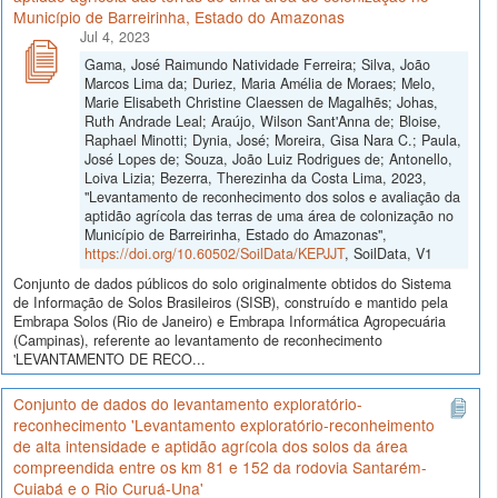
Município de Barreirinha, Estado do Amazonas
Jul 4, 2023
Gama, José Raimundo Natividade Ferreira; Silva, João
Marcos Lima da; Duriez, Maria Amélia de Moraes; Melo,
Marie Elisabeth Christine Claessen de Magalhẽs; Johas,
Ruth Andrade Leal; Araújo, Wilson Sant'Anna de; Bloise,
Raphael Minotti; Dynia, José; Moreira, Gisa Nara C.; Paula,
José Lopes de; Souza, João Luiz Rodrigues de; Antonello,
Loiva Lizia; Bezerra, Therezinha da Costa Lima, 2023,
"Levantamento de reconhecimento dos solos e avaliação da
aptidão agrícola das terras de uma área de colonização no
Município de Barreirinha, Estado do Amazonas",
https://doi.org/10.60502/SoilData/KEPJJT
, SoilData, V1
Conjunto de dados públicos do solo originalmente obtidos do Sistema
de Informação de Solos Brasileiros (SISB), construído e mantido pela
Embrapa Solos (Rio de Janeiro) e Embrapa Informática Agropecuária
(Campinas), referente ao levantamento de reconhecimento
'LEVANTAMENTO DE RECO...
Conjunto de dados do levantamento exploratório-
reconhecimento 'Levantamento exploratório-reconheimento
de alta intensidade e aptidão agrícola dos solos da área
compreendida entre os km 81 e 152 da rodovia Santarém-
Cuiabá e o Rio Curuá-Una'