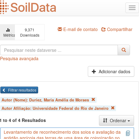
Ir
Alt
para
na
o
conteúdo
principal
E-mail de contato
Compartilhar
9,371
Métricas
Downloads
Pesquisa avançada
Adicionar dados
Filtrar resultados
Autor (Nome):
Duriez, Maria Amélia de Moraes
Autor Afiliação:
Universidade Federal do Rio de Janeiro
1 to 4 of 4 Resultados
Ordenar
Levantamento de reconhecimento dos solos e avaliação da
aptidão agrícola das terras de uma área de colonização no