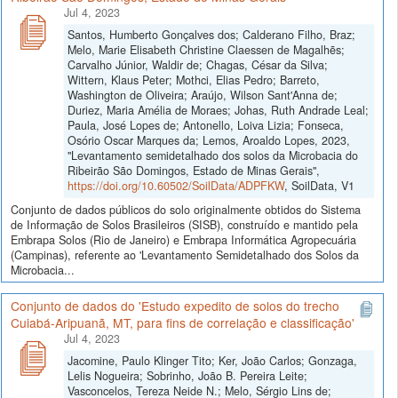
Jul 4, 2023
Santos, Humberto Gonçalves dos; Calderano Filho, Braz;
Melo, Marie Elisabeth Christine Claessen de Magalhẽs;
Carvalho Júnior, Waldir de; Chagas, César da Silva;
Wittern, Klaus Peter; Mothci, Elias Pedro; Barreto,
Washington de Oliveira; Araújo, Wilson Sant'Anna de;
Duriez, Maria Amélia de Moraes; Johas, Ruth Andrade Leal;
Paula, José Lopes de; Antonello, Loiva Lizia; Fonseca,
Osório Oscar Marques da; Lemos, Aroaldo Lopes, 2023,
"Levantamento semidetalhado dos solos da Microbacia do
Ribeirão São Domingos, Estado de Minas Gerais",
https://doi.org/10.60502/SoilData/ADPFKW
, SoilData, V1
Conjunto de dados públicos do solo originalmente obtidos do Sistema
de Informação de Solos Brasileiros (SISB), construído e mantido pela
Embrapa Solos (Rio de Janeiro) e Embrapa Informática Agropecuária
(Campinas), referente ao 'Levantamento Semidetalhado dos Solos da
Microbacia...
Conjunto de dados do 'Estudo expedito de solos do trecho
Cuiabá-Aripuanã, MT, para fins de correlação e classificação'
Jul 4, 2023
Jacomine, Paulo Klinger Tito; Ker, João Carlos; Gonzaga,
Lelis Nogueira; Sobrinho, João B. Pereira Leite;
Vasconcelos, Tereza Neide N.; Melo, Sérgio Lins de;