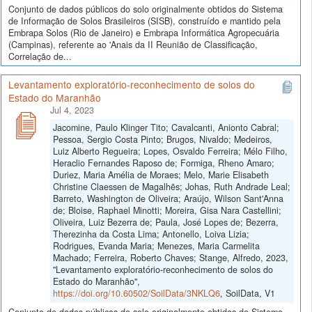
Conjunto de dados públicos do solo originalmente obtidos do Sistema
de Informação de Solos Brasileiros (SISB), construído e mantido pela
Embrapa Solos (Rio de Janeiro) e Embrapa Informática Agropecuária
(Campinas), referente ao 'Anais da II Reunião de Classificação,
Correlação de...
Levantamento exploratório-reconhecimento de solos do
Estado do Maranhão
Jul 4, 2023
Jacomine, Paulo Klinger Tito; Cavalcanti, Anionto Cabral;
Pessoa, Sergio Costa Pinto; Brugos, Nivaldo; Medeiros,
Luiz Alberto Regueira; Lopes, Osvaldo Ferreira; Mélo Filho,
Heraclio Fernandes Raposo de; Formiga, Rheno Amaro;
Duriez, Maria Amélia de Moraes; Melo, Marie Elisabeth
Christine Claessen de Magalhẽs; Johas, Ruth Andrade Leal;
Barreto, Washington de Oliveira; Araújo, Wilson Sant'Anna
de; Bloise, Raphael Minotti; Moreira, Gisa Nara Castellini;
Oliveira, Luiz Bezerra de; Paula, José Lopes de; Bezerra,
Therezinha da Costa Lima; Antonello, Loiva Lizia;
Rodrigues, Evanda Maria; Menezes, Maria Carmelita
Machado; Ferreira, Roberto Chaves; Stange, Alfredo, 2023,
"Levantamento exploratório-reconhecimento de solos do
Estado do Maranhão",
https://doi.org/10.60502/SoilData/3NKLQ6
, SoilData, V1