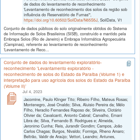
de dados do levantamento de reconhecimento
'Levantamento de reconhecimento dos solos da região sob
influência do Reservatório de Furnas'",
https://doi.org/10.60502/SoilData/N65S5J
, SoilData, V1
Conjunto de dados públicos do solo originalmente obtidos do Sistema
de Informação de Solos Brasileiros (SISB), construído e mantido pela
Embrapa Solos (Rio de Janeiro) e Embrapa Informática Agropecuária
(Campinas), referente ao levantamento de reconhecimento
'Levantamento de Reco...
Conjunto de dados do levantamento exploratório-
reconhecimento 'Levantamento exploratório -
reconhecimento de solos do Estado da Paraíba (Volume 1) e
interpretação para uso agrícola dos solos do Estado da Paraíba
(Volume II)'
Jul 4, 2023
Jacomine, Paulo Klinger Tito; Ribeiro Filho, Mateus Rosas;
Montenegro, José Onaldo; Silva, Aluisio Pereira da; Mélo
Filho, Heraclio Fernandes Raposo de; Silveira, Clotário
Olivier da; Cavalcanti, Anionto Cabral; Carvalho, Ernani
Libra de; Silva, Fernando B. Rodrigues e; Almeida,
Jeronimo Cunha; Reis, Jurandir Gondim; Campos, João
Carlos Chagas; Burgos, Nivaldo; Formiga, Rheno Amaro;
Beltrão, Valdir de Araújo; Vettori, Leandro; Antunes,