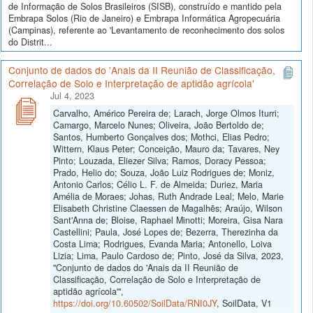
de Informação de Solos Brasileiros (SISB), construído e mantido pela
Embrapa Solos (Rio de Janeiro) e Embrapa Informática Agropecuária
(Campinas), referente ao 'Levantamento de reconhecimento dos solos
do Distrit...
Conjunto de dados do 'Anais da II Reunião de Classificação,
Correlação de Solo e Interpretação de aptidão agrícola'
Jul 4, 2023
Carvalho, Américo Pereira de; Larach, Jorge Olmos Iturri;
Camargo, Marcelo Nunes; Oliveira, João Bertoldo de;
Santos, Humberto Gonçalves dos; Mothci, Elias Pedro;
Wittern, Klaus Peter; Conceição, Mauro da; Tavares, Ney
Pinto; Louzada, Eliezer Silva; Ramos, Doracy Pessoa;
Prado, Helio do; Souza, João Luiz Rodrigues de; Moniz,
Antonio Carlos; Célio L. F. de Almeida; Duriez, Maria
Amélia de Moraes; Johas, Ruth Andrade Leal; Melo, Marie
Elisabeth Christine Claessen de Magalhẽs; Araújo, Wilson
Sant'Anna de; Bloise, Raphael Minotti; Moreira, Gisa Nara
Castellini; Paula, José Lopes de; Bezerra, Therezinha da
Costa Lima; Rodrigues, Evanda Maria; Antonello, Loiva
Lizia; Lima, Paulo Cardoso de; Pinto, José da Silva, 2023,
"Conjunto de dados do 'Anais da II Reunião de
Classificação, Correlação de Solo e Interpretação de
aptidão agrícola'",
https://doi.org/10.60502/SoilData/RNI0JY
, SoilData, V1