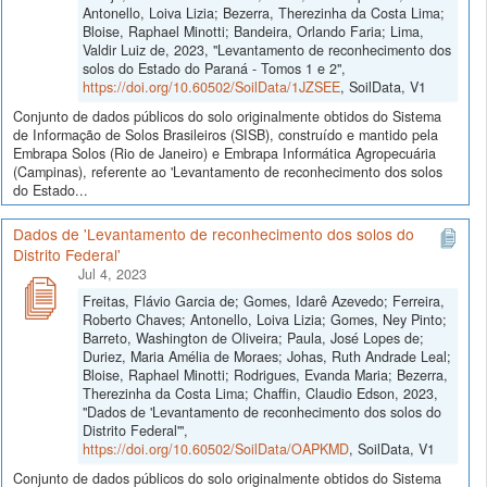
Antonello, Loiva Lizia; Bezerra, Therezinha da Costa Lima;
Bloise, Raphael Minotti; Bandeira, Orlando Faria; Lima,
Valdir Luiz de, 2023, "Levantamento de reconhecimento dos
solos do Estado do Paraná - Tomos 1 e 2",
https://doi.org/10.60502/SoilData/1JZSEE
, SoilData, V1
Conjunto de dados públicos do solo originalmente obtidos do Sistema
de Informação de Solos Brasileiros (SISB), construído e mantido pela
Embrapa Solos (Rio de Janeiro) e Embrapa Informática Agropecuária
(Campinas), referente ao 'Levantamento de reconhecimento dos solos
do Estado...
Dados de 'Levantamento de reconhecimento dos solos do
Distrito Federal'
Jul 4, 2023
Freitas, Flávio Garcia de; Gomes, Idarê Azevedo; Ferreira,
Roberto Chaves; Antonello, Loiva Lizia; Gomes, Ney Pinto;
Barreto, Washington de Oliveira; Paula, José Lopes de;
Duriez, Maria Amélia de Moraes; Johas, Ruth Andrade Leal;
Bloise, Raphael Minotti; Rodrigues, Evanda Maria; Bezerra,
Therezinha da Costa Lima; Chaffin, Claudio Edson, 2023,
"Dados de 'Levantamento de reconhecimento dos solos do
Distrito Federal'",
https://doi.org/10.60502/SoilData/OAPKMD
, SoilData, V1
Conjunto de dados públicos do solo originalmente obtidos do Sistema