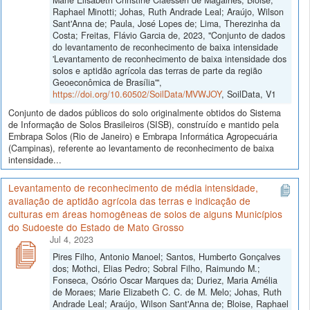
Raphael Minotti; Johas, Ruth Andrade Leal; Araújo, Wilson
Sant'Anna de; Paula, José Lopes de; Lima, Therezinha da
Costa; Freitas, Flávio Garcia de, 2023, "Conjunto de dados
do levantamento de reconhecimento de baixa intensidade
'Levantamento de reconhecimento de baixa intensidade dos
solos e aptidão agrícola das terras de parte da região
Geoeconômica de Brasília'",
https://doi.org/10.60502/SoilData/MVWJOY
, SoilData, V1
Conjunto de dados públicos do solo originalmente obtidos do Sistema
de Informação de Solos Brasileiros (SISB), construído e mantido pela
Embrapa Solos (Rio de Janeiro) e Embrapa Informática Agropecuária
(Campinas), referente ao levantamento de reconhecimento de baixa
intensidade...
Levantamento de reconhecimento de média intensidade,
avaliação de aptidão agrícola das terras e indicação de
culturas em áreas homogêneas de solos de alguns Municípios
do Sudoeste do Estado de Mato Grosso
Jul 4, 2023
Pires Filho, Antonio Manoel; Santos, Humberto Gonçalves
dos; Mothci, Elias Pedro; Sobral Filho, Raimundo M.;
Fonseca, Osório Oscar Marques da; Duriez, Maria Amélia
de Moraes; Marie Elizabeth C. C. de M. Melo; Johas, Ruth
Andrade Leal; Araújo, Wilson Sant'Anna de; Bloise, Raphael