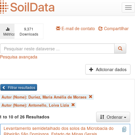
Ir
Alt
para
na
o
conteúdo
principal
E-mail de contato
Compartilhar
9,371
Métricas
Downloads
Pesquisa avançada
Adicionar dados
Filtrar resultados
Autor (Nome):
Duriez, Maria Amélia de Moraes
Autor (Nome):
Antonello, Loiva Lizia
1 to 10 of 26 Resultados
Ordenar
Levantamento semidetalhado dos solos da Microbacia do
Ribeirão São Domingos, Estado de Minas Gerais