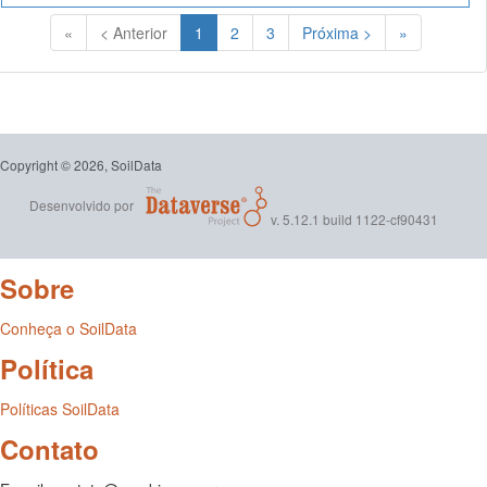
(Atual)
«
< Anterior
1
2
3
Próxima >
»
Copyright © 2026, SoilData
Desenvolvido por
v. 5.12.1 build 1122-cf90431
Sobre
Conheça o SoilData
Política
Políticas SoilData
Contato