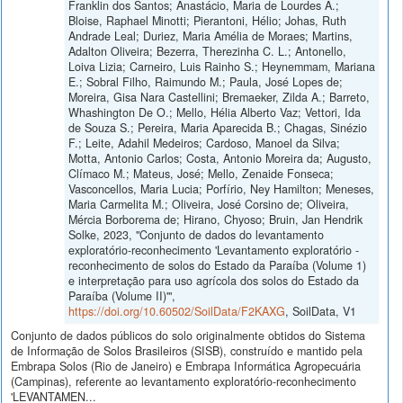
Franklin dos Santos; Anastácio, Maria de Lourdes A.;
Bloise, Raphael Minotti; Pierantoni, Hélio; Johas, Ruth
Andrade Leal; Duriez, Maria Amélia de Moraes; Martins,
Adalton Oliveira; Bezerra, Therezinha C. L.; Antonello,
Loiva Lizia; Carneiro, Luis Rainho S.; Heynemmam, Mariana
E.; Sobral Filho, Raimundo M.; Paula, José Lopes de;
Moreira, Gisa Nara Castellini; Bremaeker, Zilda A.; Barreto,
Whashington De O.; Mello, Hélia Alberto Vaz; Vettori, Ida
de Souza S.; Pereira, Maria Aparecida B.; Chagas, Sinézio
F.; Leite, Adahil Medeiros; Cardoso, Manoel da Silva;
Motta, Antonio Carlos; Costa, Antonio Moreira da; Augusto,
Clímaco M.; Mateus, José; Mello, Zenaide Fonseca;
Vasconcellos, Maria Lucia; Porfírio, Ney Hamilton; Meneses,
Maria Carmelita M.; Oliveira, José Corsino de; Oliveira,
Mércia Borborema de; Hirano, Chyoso; Bruin, Jan Hendrik
Solke, 2023, "Conjunto de dados do levantamento
exploratório-reconhecimento 'Levantamento exploratório -
reconhecimento de solos do Estado da Paraíba (Volume 1)
e interpretação para uso agrícola dos solos do Estado da
Paraíba (Volume II)'",
https://doi.org/10.60502/SoilData/F2KAXG
, SoilData, V1
Conjunto de dados públicos do solo originalmente obtidos do Sistema
de Informação de Solos Brasileiros (SISB), construído e mantido pela
Embrapa Solos (Rio de Janeiro) e Embrapa Informática Agropecuária
(Campinas), referente ao levantamento exploratório-reconhecimento
'LEVANTAMEN...