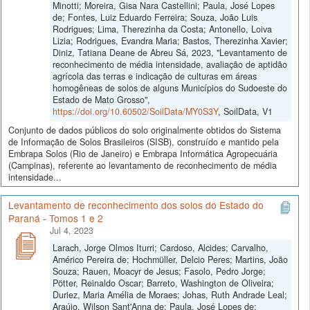
Minotti; Moreira, Gisa Nara Castellini; Paula, José Lopes
de; Fontes, Luiz Eduardo Ferreira; Souza, João Luis
Rodrigues; Lima, Therezinha da Costa; Antonello, Loiva
Lizia; Rodrigues, Evandra Maria; Bastos, Therezinha Xavier;
Diniz, Tatiana Deane de Abreu Sá, 2023, "Levantamento de
reconhecimento de média intensidade, avaliação de aptidão
agrícola das terras e indicação de culturas em áreas
homogêneas de solos de alguns Municípios do Sudoeste do
Estado de Mato Grosso",
https://doi.org/10.60502/SoilData/MY0S3Y
, SoilData, V1
Conjunto de dados públicos do solo originalmente obtidos do Sistema
de Informação de Solos Brasileiros (SISB), construído e mantido pela
Embrapa Solos (Rio de Janeiro) e Embrapa Informática Agropecuária
(Campinas), referente ao levantamento de reconhecimento de média
intensidade...
Levantamento de reconhecimento dos solos do Estado do
Paraná - Tomos 1 e 2
Jul 4, 2023
Larach, Jorge Olmos Iturri; Cardoso, Alcides; Carvalho,
Américo Pereira de; Hochmüller, Delcio Peres; Martins, João
Souza; Rauen, Moacyr de Jesus; Fasolo, Pedro Jorge;
Pötter, Reinaldo Oscar; Barreto, Washington de Oliveira;
Duriez, Maria Amélia de Moraes; Johas, Ruth Andrade Leal;
Araújo, Wilson Sant'Anna de; Paula, José Lopes de;