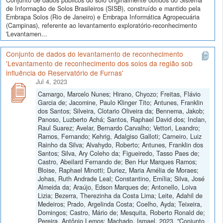
Conjunto de dados públicos do solo originalmente obtidos do Sistema
de Informação de Solos Brasileiros (SISB), construído e mantido pela
Embrapa Solos (Rio de Janeiro) e Embrapa Informática Agropecuária
(Campinas), referente ao levantamento exploratório-reconhecimento
'Levantamen...
Conjunto de dados do levantamento de reconhecimento
'Levantamento de reconhecimento dos solos da região sob
influência do Reservatório de Furnas'
Jul 4, 2023
Camargo, Marcelo Nunes; Hirano, Chyozo; Freitas, Flávio
Garcia de; Jacomine, Paulo Klinger Tito; Antunes, Franklin
dos Santos; Silveira, Clotario Oliveira da; Bennema, Jakob;
Panoso, Luzberto Achá; Santos, Raphael David dos; Inclan,
Raul Suarez; Avelar, Bernardo Carvalho; Vettori, Leandro;
Ramos, Fernando; Kehrig, Adalgiso Galloti; Carneiro, Luiz
Rainho da Silva; Alvahydo, Roberto; Antunes, Franklin dos
Santos; Silva, Ary Coleho da; Figueiredo, Tasso Paes de;
Castro, Abeilard Fernando de; Ben Hur Marques Ramos;
Bloise, Raphael Minotti; Duriez, Maria Amélia de Moraes;
Johas, Ruth Andrade Leal; Constantino, Emília; Silva, José
Almeida da; Araújo, Edson Marques de; Antonello, Loiva
Lizia; Bezerra, Therezinha da Costa Lima; Leite, Adahil de
Medeiros; Prado, Argelinda Costa; Coelho, Ayda; Teixeira,
Domingos; Castro, Mário de; Mesquita, Roberto Ronald de;
Pereira, Antônio Lemos; Machado, Ismael, 2023, "Conjunto