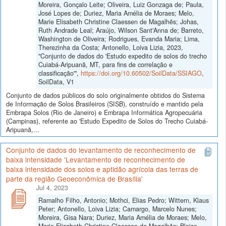
Moreira, Gonçalo Leite; Oliveira, Luiz Gonzaga de; Paula,
José Lopes de; Duriez, Maria Amélia de Moraes; Melo,
Marie Elisabeth Christine Claessen de Magalhẽs; Johas,
Ruth Andrade Leal; Araújo, Wilson Sant'Anna de; Barreto,
Washington de Oliveira; Rodrigues, Evanda Maria; Lima,
Therezinha da Costa; Antonello, Loiva Lizia, 2023,
"Conjunto de dados do 'Estudo expedito de solos do trecho
Cuiabá-Aripuanã, MT, para fins de correlação e
classificação'",
https://doi.org/10.60502/SoilData/SSIAGO
,
SoilData, V1
Conjunto de dados públicos do solo originalmente obtidos do Sistema
de Informação de Solos Brasileiros (SISB), construído e mantido pela
Embrapa Solos (Rio de Janeiro) e Embrapa Informática Agropecuária
(Campinas), referente ao 'Estudo Expedito de Solos do Trecho Cuiabá-
Aripuanã,...
Conjunto de dados do levantamento de reconhecimento de
baixa intensidade 'Levantamento de reconhecimento de
baixa intensidade dos solos e aptidão agrícola das terras de
parte da região Geoeconômica de Brasília'
Jul 4, 2023
Ramalho Filho, Antonio; Mothci, Elias Pedro; Wittern, Klaus
Peter; Antonello, Loiva Lizia; Camargo, Marcelo Nunes;
Moreira, Gisa Nara; Duriez, Maria Amélia de Moraes; Melo,
Marie Elisabeth Christine Claessen de Magalhẽs; Bloise,