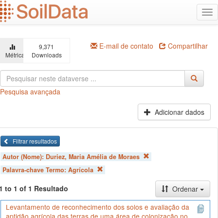
Ir
Alt
para
na
o
conteúdo
principal
E-mail de contato
Compartilhar
9,371
Métricas
Downloads
Pesquisa avançada
Adicionar dados
Filtrar resultados
Autor (Nome):
Duriez, Maria Amélia de Moraes
Palavra-chave Termo:
Agrícola
1 to 1 of 1 Resultado
Ordenar
Levantamento de reconhecimento dos solos e avaliação da
aptidão agrícola das terras de uma área de colonização no