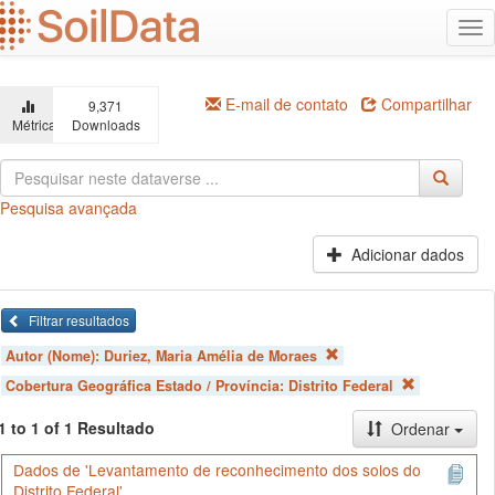
Ir
Alt
para
na
o
conteúdo
principal
E-mail de contato
Compartilhar
9,371
Métricas
Downloads
Pesquisa avançada
Adicionar dados
Filtrar resultados
Autor (Nome):
Duriez, Maria Amélia de Moraes
Cobertura Geográfica Estado / Província:
Distrito Federal
1 to 1 of 1 Resultado
Ordenar
Dados de 'Levantamento de reconhecimento dos solos do
Distrito Federal'