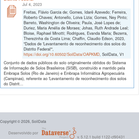
Jul 4, 2023
Freitas, Flávio Garcia de; Gomes, Idarê Azevedo; Ferreira,
Roberto Chaves; Antonello, Loiva Lizia; Gomes, Ney Pinto;
Barreto, Washington de Oliveira; Paula, José Lopes de;
Duriez, Maria Amélia de Moraes; Johas, Ruth Andrade Leal;
Bloise, Raphael Minotti; Rodrigues, Evanda Maria; Bezerra,
Therezinha da Costa Lima; Chaffin, Claudio Edson, 2023,
"Dados de 'Levantamento de reconhecimento dos solos do
Distrito Federal'",
https://doi.org/10.60502/SoilData/OAPKMD
, SoilData, V1
Conjunto de dados públicos do solo originalmente obtidos do Sistema
de Informação de Solos Brasileiros (SISB), construído e mantido pela
Embrapa Solos (Rio de Janeiro) e Embrapa Informática Agropecuária
(Campinas), referente ao 'Levantamento de reconhecimento dos solos
do Distrit...
Copyright © 2026, SoilData
Desenvolvido por
v. 5.12.1 build 1122-cf90431