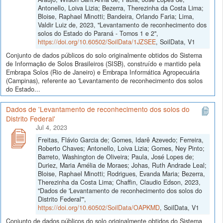
Antonello, Loiva Lizia; Bezerra, Therezinha da Costa Lima;
Bloise, Raphael Minotti; Bandeira, Orlando Faria; Lima,
Valdir Luiz de, 2023, "Levantamento de reconhecimento dos
solos do Estado do Paraná - Tomos 1 e 2",
https://doi.org/10.60502/SoilData/1JZSEE
, SoilData, V1
Conjunto de dados públicos do solo originalmente obtidos do Sistema
de Informação de Solos Brasileiros (SISB), construído e mantido pela
Embrapa Solos (Rio de Janeiro) e Embrapa Informática Agropecuária
(Campinas), referente ao 'Levantamento de reconhecimento dos solos
do Estado...
Dados de 'Levantamento de reconhecimento dos solos do
Distrito Federal'
Jul 4, 2023
Freitas, Flávio Garcia de; Gomes, Idarê Azevedo; Ferreira,
Roberto Chaves; Antonello, Loiva Lizia; Gomes, Ney Pinto;
Barreto, Washington de Oliveira; Paula, José Lopes de;
Duriez, Maria Amélia de Moraes; Johas, Ruth Andrade Leal;
Bloise, Raphael Minotti; Rodrigues, Evanda Maria; Bezerra,
Therezinha da Costa Lima; Chaffin, Claudio Edson, 2023,
"Dados de 'Levantamento de reconhecimento dos solos do
Distrito Federal'",
https://doi.org/10.60502/SoilData/OAPKMD
, SoilData, V1
Conjunto de dados públicos do solo originalmente obtidos do Sistema