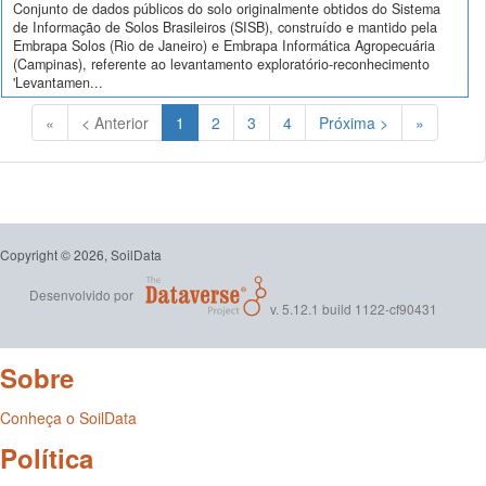
Conjunto de dados públicos do solo originalmente obtidos do Sistema
de Informação de Solos Brasileiros (SISB), construído e mantido pela
Embrapa Solos (Rio de Janeiro) e Embrapa Informática Agropecuária
(Campinas), referente ao levantamento exploratório-reconhecimento
'Levantamen...
(Atual)
«
< Anterior
1
2
3
4
Próxima >
»
Copyright © 2026, SoilData
Desenvolvido por
v. 5.12.1 build 1122-cf90431
Sobre
Conheça o SoilData
Política