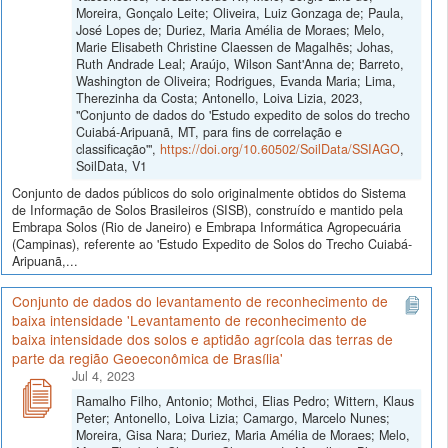
Moreira, Gonçalo Leite; Oliveira, Luiz Gonzaga de; Paula,
José Lopes de; Duriez, Maria Amélia de Moraes; Melo,
Marie Elisabeth Christine Claessen de Magalhẽs; Johas,
Ruth Andrade Leal; Araújo, Wilson Sant'Anna de; Barreto,
Washington de Oliveira; Rodrigues, Evanda Maria; Lima,
Therezinha da Costa; Antonello, Loiva Lizia, 2023,
"Conjunto de dados do 'Estudo expedito de solos do trecho
Cuiabá-Aripuanã, MT, para fins de correlação e
classificação'",
https://doi.org/10.60502/SoilData/SSIAGO
,
SoilData, V1
Conjunto de dados públicos do solo originalmente obtidos do Sistema
de Informação de Solos Brasileiros (SISB), construído e mantido pela
Embrapa Solos (Rio de Janeiro) e Embrapa Informática Agropecuária
(Campinas), referente ao 'Estudo Expedito de Solos do Trecho Cuiabá-
Aripuanã,...
Conjunto de dados do levantamento de reconhecimento de
baixa intensidade 'Levantamento de reconhecimento de
baixa intensidade dos solos e aptidão agrícola das terras de
parte da região Geoeconômica de Brasília'
Jul 4, 2023
Ramalho Filho, Antonio; Mothci, Elias Pedro; Wittern, Klaus
Peter; Antonello, Loiva Lizia; Camargo, Marcelo Nunes;
Moreira, Gisa Nara; Duriez, Maria Amélia de Moraes; Melo,