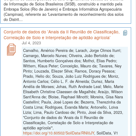
de Informação de Solos Brasileiros (SISB), construído e mantido pela
Embrapa Solos (Rio de Janeiro) e Embrapa Informática Agropecuária
(Campinas), referente ao 'Levantamento de reconhecimento dos solos
do Distrit...
Conjunto de dados do 'Anais da II Reunião de Classificação,
Correlação de Solo e Interpretação de aptidão agrícola'
Jul 4, 2023
Carvalho, Américo Pereira de; Larach, Jorge Olmos Iturri;
Camargo, Marcelo Nunes; Oliveira, João Bertoldo de;
Santos, Humberto Gonçalves dos; Mothci, Elias Pedro;
Wittern, Klaus Peter; Conceição, Mauro da; Tavares, Ney
Pinto; Louzada, Eliezer Silva; Ramos, Doracy Pessoa;
Prado, Helio do; Souza, João Luiz Rodrigues de; Moniz,
Antonio Carlos; Célio L. F. de Almeida; Duriez, Maria
Amélia de Moraes; Johas, Ruth Andrade Leal; Melo, Marie
Elisabeth Christine Claessen de Magalhẽs; Araújo, Wilson
Sant'Anna de; Bloise, Raphael Minotti; Moreira, Gisa Nara
Castellini; Paula, José Lopes de; Bezerra, Therezinha da
Costa Lima; Rodrigues, Evanda Maria; Antonello, Loiva
Lizia; Lima, Paulo Cardoso de; Pinto, José da Silva, 2023,
"Conjunto de dados do 'Anais da II Reunião de
Classificação, Correlação de Solo e Interpretação de
aptidão agrícola'",
https://doi.org/10.60502/SoilData/RNI0JY
, SoilData, V1