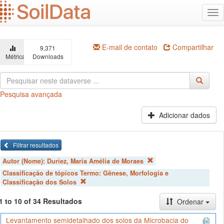
Ir
Alt
para
na
o
conteúdo
principal
E-mail de contato
Compartilhar
9,371
Métricas
Downloads
Pesquisa avançada
Adicionar dados
Filtrar resultados
Autor (Nome):
Duriez, Maria Amélia de Moraes
Classificação de tópicos Termo:
Gênese, Morfologia e
Classificação dos Solos
1 to 10 of 34 Resultados
Ordenar
Levantamento semidetalhado dos solos da Microbacia do