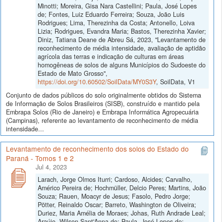
Minotti; Moreira, Gisa Nara Castellini; Paula, José Lopes
de; Fontes, Luiz Eduardo Ferreira; Souza, João Luis
Rodrigues; Lima, Therezinha da Costa; Antonello, Loiva
Lizia; Rodrigues, Evandra Maria; Bastos, Therezinha Xavier;
Diniz, Tatiana Deane de Abreu Sá, 2023, "Levantamento de
reconhecimento de média intensidade, avaliação de aptidão
agrícola das terras e indicação de culturas em áreas
homogêneas de solos de alguns Municípios do Sudoeste do
Estado de Mato Grosso",
https://doi.org/10.60502/SoilData/MY0S3Y
, SoilData, V1
Conjunto de dados públicos do solo originalmente obtidos do Sistema
de Informação de Solos Brasileiros (SISB), construído e mantido pela
Embrapa Solos (Rio de Janeiro) e Embrapa Informática Agropecuária
(Campinas), referente ao levantamento de reconhecimento de média
intensidade...
Levantamento de reconhecimento dos solos do Estado do
Paraná - Tomos 1 e 2
Jul 4, 2023
Larach, Jorge Olmos Iturri; Cardoso, Alcides; Carvalho,
Américo Pereira de; Hochmüller, Delcio Peres; Martins, João
Souza; Rauen, Moacyr de Jesus; Fasolo, Pedro Jorge;
Pötter, Reinaldo Oscar; Barreto, Washington de Oliveira;
Duriez, Maria Amélia de Moraes; Johas, Ruth Andrade Leal;
Araújo, Wilson Sant'Anna de; Paula, José Lopes de;