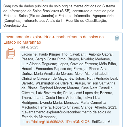
Conjunto de dados públicos do solo originalmente obtidos do Sistema
de Informação de Solos Brasileiros (SISB), construído e mantido pela
Embrapa Solos (Rio de Janeiro) e Embrapa Informática Agropecuária
(Campinas), referente aos Anais da III Reunião de Classificação,
Correlação d...
Levantamento exploratório-reconhecimento de solos do
Estado do Maranhão
Jul 4, 2023
Jacomine, Paulo Klinger Tito; Cavalcanti, Anionto Cabral;
Pessoa, Sergio Costa Pinto; Brugos, Nivaldo; Medeiros,
Luiz Alberto Regueira; Lopes, Osvaldo Ferreira; Mélo Filho,
Heraclio Fernandes Raposo de; Formiga, Rheno Amaro;
Duriez, Maria Amélia de Moraes; Melo, Marie Elisabeth
Christine Claessen de Magalhẽs; Johas, Ruth Andrade Leal;
Barreto, Washington de Oliveira; Araújo, Wilson Sant'Anna
de; Bloise, Raphael Minotti; Moreira, Gisa Nara Castellini;
Oliveira, Luiz Bezerra de; Paula, José Lopes de; Bezerra,
Therezinha da Costa Lima; Antonello, Loiva Lizia;
Rodrigues, Evanda Maria; Menezes, Maria Carmelita
Machado; Ferreira, Roberto Chaves; Stange, Alfredo, 2023,
"Levantamento exploratório-reconhecimento de solos do
Estado do Maranhão",
https://doi.org/10.60502/SoilData/3NKLQ6
, SoilData, V1