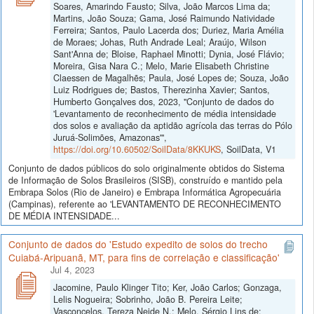
Soares, Amarindo Fausto; Silva, João Marcos Lima da;
Martins, João Souza; Gama, José Raimundo Natividade
Ferreira; Santos, Paulo Lacerda dos; Duriez, Maria Amélia
de Moraes; Johas, Ruth Andrade Leal; Araújo, Wilson
Sant'Anna de; Bloise, Raphael Minotti; Dynia, José Flávio;
Moreira, Gisa Nara C.; Melo, Marie Elisabeth Christine
Claessen de Magalhẽs; Paula, José Lopes de; Souza, João
Luiz Rodrigues de; Bastos, Therezinha Xavier; Santos,
Humberto Gonçalves dos, 2023, "Conjunto de dados do
'Levantamento de reconhecimento de média intensidade
dos solos e avaliação da aptidão agrícola das terras do Pólo
Juruá-Solimões, Amazonas'",
https://doi.org/10.60502/SoilData/8KKUKS
, SoilData, V1
Conjunto de dados públicos do solo originalmente obtidos do Sistema
de Informação de Solos Brasileiros (SISB), construído e mantido pela
Embrapa Solos (Rio de Janeiro) e Embrapa Informática Agropecuária
(Campinas), referente ao 'LEVANTAMENTO DE RECONHECIMENTO
DE MÉDIA INTENSIDADE...
Conjunto de dados do 'Estudo expedito de solos do trecho
Cuiabá-Aripuanã, MT, para fins de correlação e classificação'
Jul 4, 2023
Jacomine, Paulo Klinger Tito; Ker, João Carlos; Gonzaga,
Lelis Nogueira; Sobrinho, João B. Pereira Leite;
Vasconcelos, Tereza Neide N.; Melo, Sérgio Lins de;