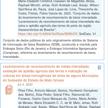
Marie Elisabeth Christine Claessen de Magalhẽs; Bloise,
Raphael Minotti; Johas, Ruth Andrade Leal; Araújo, Wilson
Sant'Anna de; Paula, José Lopes de; Lima, Therezinha da
Costa; Freitas, Flávio Garcia de, 2023, "Conjunto de dados
do levantamento de reconhecimento de baixa intensidade
'Levantamento de reconhecimento de baixa intensidade dos
solos e aptidão agrícola das terras de parte da região
Geoeconômica de Brasília'",
https://doi.org/10.60502/SoilData/MVWJOY
, SoilData, V1
Conjunto de dados públicos do solo originalmente obtidos do Sistema
de Informação de Solos Brasileiros (SISB), construído e mantido pela
Embrapa Solos (Rio de Janeiro) e Embrapa Informática Agropecuária
(Campinas), referente ao levantamento de reconhecimento de baixa
intensidade...
Levantamento de reconhecimento de média intensidade,
avaliação de aptidão agrícola das terras e indicação de
culturas em áreas homogêneas de solos de alguns Municípios
do Sudoeste do Estado de Mato Grosso
Jul 4, 2023
Pires Filho, Antonio Manoel; Santos, Humberto Gonçalves
dos; Mothci, Elias Pedro; Sobral Filho, Raimundo M.;
Fonseca, Osório Oscar Marques da; Duriez, Maria Amélia
de Moraes; Marie Elizabeth C. C. de M. Melo; Johas, Ruth
Andrade Leal; Araújo, Wilson Sant'Anna de; Bloise, Raphael