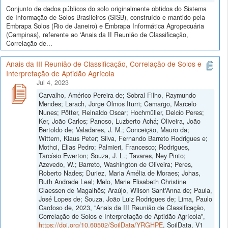
Conjunto de dados públicos do solo originalmente obtidos do Sistema
de Informação de Solos Brasileiros (SISB), construído e mantido pela
Embrapa Solos (Rio de Janeiro) e Embrapa Informática Agropecuária
(Campinas), referente ao 'Anais da II Reunião de Classificação,
Correlação de...
Anais da III Reunião de Classificação, Correlação de Solos e
Interpretação de Aptidão Agrícola
Jul 4, 2023
Carvalho, Américo Pereira de; Sobral Filho, Raymundo
Mendes; Larach, Jorge Olmos Iturri; Camargo, Marcelo
Nunes; Pötter, Reinaldo Oscar; Hochmüller, Delcio Peres;
Ker, João Carlos; Panoso, Luzberto Achá; Oliveira, João
Bertoldo de; Valadares, J. M.; Conceição, Mauro da;
Wittern, Klaus Peter; Silva, Fernando Barreto Rodrigues e;
Mothci, Elias Pedro; Palmieri, Francesco; Rodrigues,
Tarcísio Ewerton; Souza, J. L.; Tavares, Ney Pinto;
Azevedo, W.; Barreto, Washington de Oliveira; Peres,
Roberto Nades; Duriez, Maria Amélia de Moraes; Johas,
Ruth Andrade Leal; Melo, Marie Elisabeth Christine
Claessen de Magalhẽs; Araújo, Wilson Sant'Anna de; Paula,
José Lopes de; Souza, João Luiz Rodrigues de; Lima, Paulo
Cardoso de, 2023, "Anais da III Reunião de Classificação,
Correlação de Solos e Interpretação de Aptidão Agrícola",
https://doi.org/10.60502/SoilData/YRGHPE
, SoilData, V1