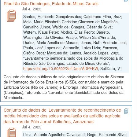
Ribeirão São Domingos, Estado de Minas Gerais
Jul 4, 2023
Santos, Humberto Gonçalves dos; Calderano Filho, Braz;
Melo, Marie Elisabeth Christine Claessen de Magalhẽs;
Carvalho Júnior, Waldir de; Chagas, César da Silva;
Wittern, Klaus Peter; Mothci, Elias Pedro; Barreto,
Washington de Oliveira; Araújo, Wilson Sant'Anna de;
Duriez, Maria Amélia de Moraes; Johas, Ruth Andrade Leal;
Paula, José Lopes de; Antonello, Loiva Lizia; Fonseca,
Osório Oscar Marques da; Lemos, Aroaldo Lopes, 2023,
"Levantamento semidetalhado dos solos da Microbacia do
Ribeirão São Domingos, Estado de Minas Gerais",
https://doi.org/10.60502/SoilData/ADPFKW
, SoilData, V1
Conjunto de dados públicos do solo originalmente obtidos do Sistema
de Informação de Solos Brasileiros (SISB), construído e mantido pela
Embrapa Solos (Rio de Janeiro) e Embrapa Informática Agropecuária
(Campinas), referente ao 'Levantamento Semidetalhado dos Solos da
Microbacia...
Conjunto de dados do 'Levantamento de reconhecimento de
média intensidade dos solos e avaliação da aptidão agrícola
das terras do Pólo Juruá-Solimões, Amazonas'
Jul 4, 2023
Lima, Antonio Agostinho Cavalcanti; Rego, Raimundo Silva;