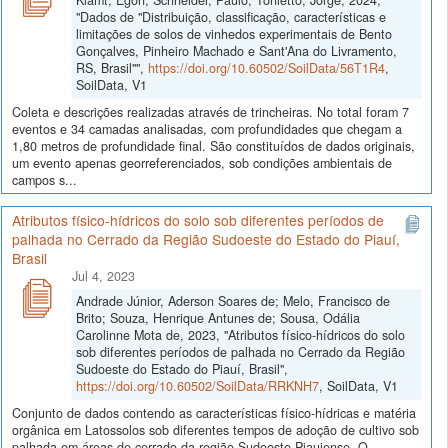
"Dados de "Distribuição, classificação, características e
limitações de solos de vinhedos experimentais de Bento
Gonçalves, Pinheiro Machado e Sant'Ana do Livramento,
RS, Brasil"",
https://doi.org/10.60502/SoilData/56T1R4
,
SoilData, V1
Coleta e descrições realizadas através de trincheiras. No total foram 7
eventos e 34 camadas analisadas, com profundidades que chegam a
1,80 metros de profundidade final. São constituídos de dados originais,
um evento apenas georreferenciados, sob condições ambientais de
campos s...
Atributos físico-hídricos do solo sob diferentes períodos de
palhada no Cerrado da Região Sudoeste do Estado do Piauí,
Brasil
Jul 4, 2023
Andrade Júnior, Aderson Soares de; Melo, Francisco de
Brito; Souza, Henrique Antunes de; Sousa, Odália
Carolinne Mota de, 2023, "Atributos físico-hídricos do solo
sob diferentes períodos de palhada no Cerrado da Região
Sudoeste do Estado do Piauí, Brasil",
https://doi.org/10.60502/SoilData/RRKNH7
, SoilData, V1
Conjunto de dados contendo as características físico-hídricas e matéria
orgânica em Latossolos sob diferentes tempos de adoção de cultivo sob
palhada em áreas de cerrado da região Sudoeste Piauiense. O