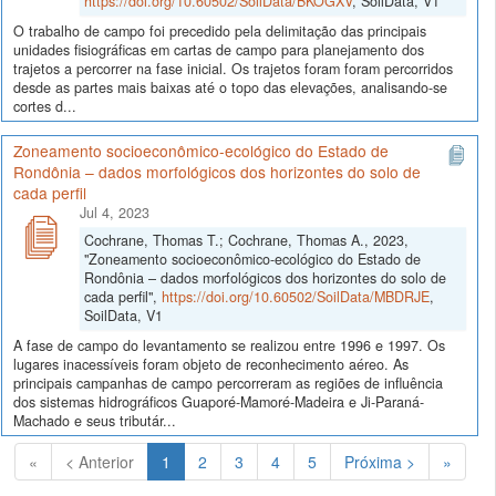
https://doi.org/10.60502/SoilData/BKOGXV
, SoilData, V1
O trabalho de campo foi precedido pela delimitação das principais
unidades fisiográficas em cartas de campo para planejamento dos
trajetos a percorrer na fase inicial. Os trajetos foram foram percorridos
desde as partes mais baixas até o topo das elevações, analisando-se
cortes d...
Zoneamento socioeconômico-ecológico do Estado de
Rondônia – dados morfológicos dos horizontes do solo de
cada perfil
Jul 4, 2023
Cochrane, Thomas T.; Cochrane, Thomas A., 2023,
"Zoneamento socioeconômico-ecológico do Estado de
Rondônia – dados morfológicos dos horizontes do solo de
cada perfil",
https://doi.org/10.60502/SoilData/MBDRJE
,
SoilData, V1
A fase de campo do levantamento se realizou entre 1996 e 1997. Os
lugares inacessíveis foram objeto de reconhecimento aéreo. As
principais campanhas de campo percorreram as regiões de influência
dos sistemas hidrográficos Guaporé-Mamoré-Madeira e Ji-Paraná-
Machado e seus tributár...
(Atual)
«
< Anterior
1
2
3
4
5
Próxima >
»