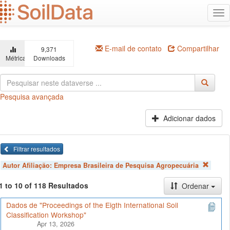
Ir
Alt
para
na
o
conteúdo
principal
E-mail de contato
Compartilhar
9,371
Métricas
Downloads
Pesquisa avançada
Adicionar dados
Filtrar resultados
Autor Afiliação:
Empresa Brasileira de Pesquisa Agropecuária
1 to 10 of 118 Resultados
Ordenar
Dados de "Proceedings of the Eigth International Soil
Classification Workshop"
Apr 13, 2026