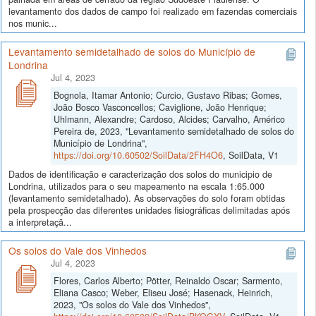
levantamento dos dados de campo foi realizado em fazendas comerciais
nos munic...
Levantamento semidetalhado de solos do Município de
Londrina
Jul 4, 2023
Bognola, Itamar Antonio; Curcio, Gustavo Ribas; Gomes,
João Bosco Vasconcellos; Caviglione, João Henrique;
Uhlmann, Alexandre; Cardoso, Alcides; Carvalho, Américo
Pereira de, 2023, "Levantamento semidetalhado de solos do
Município de Londrina",
https://doi.org/10.60502/SoilData/2FH4O6
, SoilData, V1
Dados de identificação e caracterização dos solos do municipio de
Londrina, utilizados para o seu mapeamento na escala 1:65.000
(levantamento semidetalhado). As observações do solo foram obtidas
pela prospecção das diferentes unidades fisiográficas delimitadas após
a interpretaçã...
Os solos do Vale dos Vinhedos
Jul 4, 2023
Flores, Carlos Alberto; Pötter, Reinaldo Oscar; Sarmento,
Eliana Casco; Weber, Eliseu José; Hasenack, Heinrich,
2023, "Os solos do Vale dos Vinhedos",