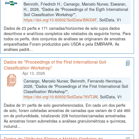
Beinroth, Friedrich H.; Camargo, Marcelo Nunes; Eswaran,
H., 2026, "Dados de "Proceedings of the Eigth International
Soil Classification Workshop"",
https://doi.org/10.60502/SoilData/BAGI6F
, SoilData, V1
Dados de 23 perfis e 171 camadas/horizontes de solo cujos dados
descritivos e analíticos completos são relatados da seguinte forma. Para
todos os perfis, dois conjuntos de análises se originaram de amostras
emparelhadas Foram produzidos pelo USDA e pela EMBRAPA. As
análises padrã...
Dados de "Proceedings of the First International Soil
Classification Workshop"
Apr 13, 2026
Camargo, Marcelo Nunes; Beinroth, Fernando Henrique,
2026, "Dados de "Proceedings of the First International Soil
Classification Workshop"",
https://doi.org/10.60502/SoilData/76VTJW
, SoilData, V1
Dados de 31 perfis de solo georreferenciados. Em cada um dos perfis
de solo, foram coletadas amostras de camadas que variam de 0 até 460
cm de profundidade, totalizando 208 horizontes/camadas amostradas.
As amostras foram submetidas a análises granulométricas e químicas,
incluind...
Dados de "Atributos Físicos e Matéria Orgânica de