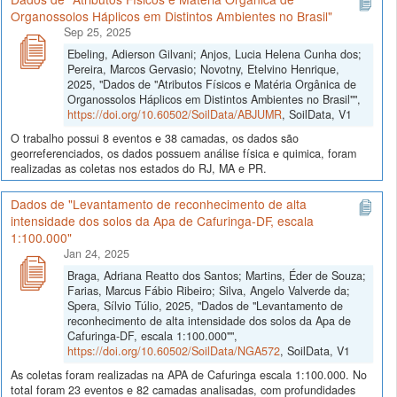
Organossolos Háplicos em Distintos Ambientes no Brasil"
Sep 25, 2025
Ebeling, Adierson Gilvani; Anjos, Lucia Helena Cunha dos;
Pereira, Marcos Gervasio; Novotny, Etelvino Henrique,
2025, "Dados de "Atributos Físicos e Matéria Orgânica de
Organossolos Háplicos em Distintos Ambientes no Brasil"",
https://doi.org/10.60502/SoilData/ABJUMR
, SoilData, V1
O trabalho possui 8 eventos e 38 camadas, os dados são
georreferenciados, os dados possuem análise física e quimica, foram
realizadas as coletas nos estados do RJ, MA e PR.
Dados de "Levantamento de reconhecimento de alta
intensidade dos solos da Apa de Cafuringa-DF, escala
1:100.000"
Jan 24, 2025
Braga, Adriana Reatto dos Santos; Martins, Éder de Souza;
Farias, Marcus Fábio Ribeiro; Silva, Angelo Valverde da;
Spera, Sílvio Túlio, 2025, "Dados de "Levantamento de
reconhecimento de alta intensidade dos solos da Apa de
Cafuringa-DF, escala 1:100.000"",
https://doi.org/10.60502/SoilData/NGA572
, SoilData, V1
As coletas foram realizadas na APA de Cafuringa escala 1:100.000. No
total foram 23 eventos e 82 camadas analisadas, com profundidades