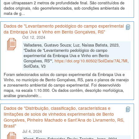
que ultrapassam 2 metros de profundidade final. São constituídos de
dados originais, não georreferenciados, sob condições ambientais de
mata de g...
Dados de "Levantamento pedológico do campo experimental
da Embrapa Uva e Vinho em Bento Gonçalves, RS"
Oct 12, 2024
Valladares, Gustavo Souza; Luz, Naíssa Batista, 2023,
"Dados de "Levantamento pedológico do campo
experimental da Embrapa Uva e Vinho em Bento
Gonçalves, RS"",
https://doi.org/10.60502/SoilData/7AL7MI
,
SoilData, V3
Foram selecionados solos do campo experimental da Embrapa Uva e
Vinho, no município de Bento Gonçalves, RS, para o planos de manejo
e zoneamento ambiental do campo experimental. Foi desenvolvido
mapa, na escala 1:10.000. Os dados contêm, descrição morfológica,
análise granulométr...
Dados de "Distribuição, classificação, características e
limitações de solos de vinhedos experimentais de Bento
Gonçalves, Pinheiro Machado e Sant'Ana do Livramento, RS,
Brasil"
Jul 4, 2024
Klamt, Egon; Schneider, Paulo; Tonietto, Jorge, 2024,