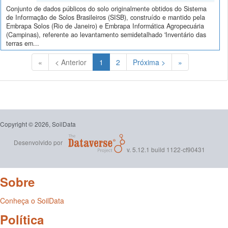
Conjunto de dados públicos do solo originalmente obtidos do Sistema
de Informação de Solos Brasileiros (SISB), construído e mantido pela
Embrapa Solos (Rio de Janeiro) e Embrapa Informática Agropecuária
(Campinas), referente ao levantamento semidetalhado 'Inventário das
terras em...
(Atual)
«
< Anterior
1
2
Próxima >
»
Copyright © 2026, SoilData
Desenvolvido por
v. 5.12.1 build 1122-cf90431
Sobre
Conheça o SoilData
Política