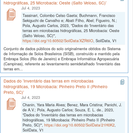
hidrográficas, 25 Microbacia: Oeste (Salto Veloso, SC)'
Jul 4, 2023
Tassinari, Colombo Celso Gaeta; Buchmann, Francisco
Sekiguchi de Carvalho e; Abati Filho, Abel; Figueiro, N.;
Pola, Augusto Carlos, 2023, "Dados do 'Inventário das
terras em microbacias hidrográficas, 25 Microbacia: Oeste
(Salto Veloso, SC)'",
https://doi.org/10.60502/SoilData/XZR6IO
, SoilData, V1
Conjunto de dados públicos do solo originalmente obtidos do Sistema
de Informação de Solos Brasileiros (SISB), construído e mantido pela
Embrapa Solos (Rio de Janeiro) e Embrapa Informática Agropecuária
(Campinas), referente ao levantamento semidetalhado 'Inventário das
terras em...
Dados do 'Inventário das terras em microbacias
hidrográficas, 19 Microbacia: Pinheiro Preto II (Pinheiro
Preto, SC)'
Jul 4, 2023
Chanin, Yara Maria Alves; Benez, Mara Cristina; Panichi, J.
de A.V.; Pola, Augusto Carlos; Souza, E. L. de., 2023,
"Dados do 'Inventário das terras em microbacias
hidrográficas, 19 Microbacia: Pinheiro Preto II (Pinheiro
Preto, SC)'",
https://doi.org/10.60502/SoilData/21H0K2
,
SoilData, V1