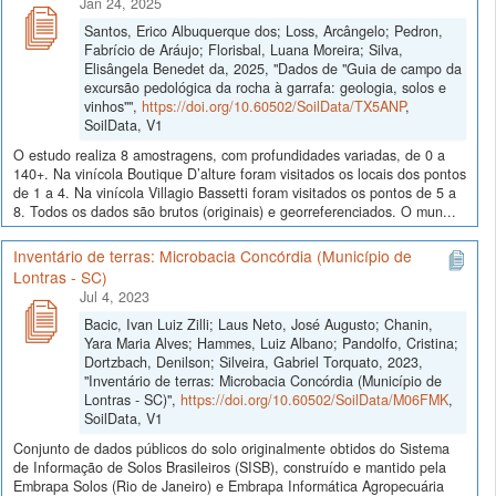
Jan 24, 2025
Santos, Erico Albuquerque dos; Loss, Arcângelo; Pedron,
Fabrício de Aráujo; Florisbal, Luana Moreira; Silva,
Elisângela Benedet da, 2025, "Dados de "Guia de campo da
excursão pedológica da rocha à garrafa: geologia, solos e
vinhos"",
https://doi.org/10.60502/SoilData/TX5ANP
,
SoilData, V1
O estudo realiza 8 amostragens, com profundidades variadas, de 0 a
140+. Na vinícola Boutique D’alture foram visitados os locais dos pontos
de 1 a 4. Na vinícola Villagio Bassetti foram visitados os pontos de 5 a
8. Todos os dados são brutos (originais) e georreferenciados. O mun...
Inventário de terras: Microbacia Concórdia (Município de
Lontras - SC)
Jul 4, 2023
Bacic, Ivan Luiz Zilli; Laus Neto, José Augusto; Chanin,
Yara Maria Alves; Hammes, Luiz Albano; Pandolfo, Cristina;
Dortzbach, Denilson; Silveira, Gabriel Torquato, 2023,
"Inventário de terras: Microbacia Concórdia (Município de
Lontras - SC)",
https://doi.org/10.60502/SoilData/M06FMK
,
SoilData, V1
Conjunto de dados públicos do solo originalmente obtidos do Sistema
de Informação de Solos Brasileiros (SISB), construído e mantido pela
Embrapa Solos (Rio de Janeiro) e Embrapa Informática Agropecuária