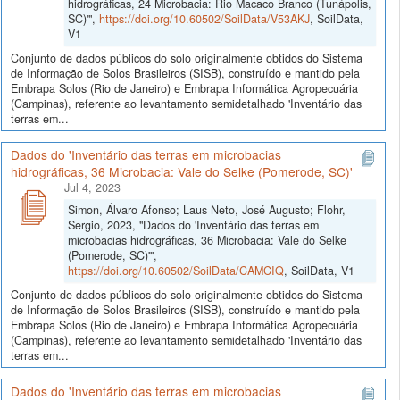
hidrográficas, 24 Microbacia: Rio Macaco Branco (Tunápolis,
SC)'",
https://doi.org/10.60502/SoilData/V53AKJ
, SoilData,
V1
Conjunto de dados públicos do solo originalmente obtidos do Sistema
de Informação de Solos Brasileiros (SISB), construído e mantido pela
Embrapa Solos (Rio de Janeiro) e Embrapa Informática Agropecuária
(Campinas), referente ao levantamento semidetalhado 'Inventário das
terras em...
Dados do 'Inventário das terras em microbacias
hidrográficas, 36 Microbacia: Vale do Selke (Pomerode, SC)'
Jul 4, 2023
Simon, Álvaro Afonso; Laus Neto, José Augusto; Flohr,
Sergio, 2023, "Dados do 'Inventário das terras em
microbacias hidrográficas, 36 Microbacia: Vale do Selke
(Pomerode, SC)'",
https://doi.org/10.60502/SoilData/CAMCIQ
, SoilData, V1
Conjunto de dados públicos do solo originalmente obtidos do Sistema
de Informação de Solos Brasileiros (SISB), construído e mantido pela
Embrapa Solos (Rio de Janeiro) e Embrapa Informática Agropecuária
(Campinas), referente ao levantamento semidetalhado 'Inventário das
terras em...
Dados do 'Inventário das terras em microbacias