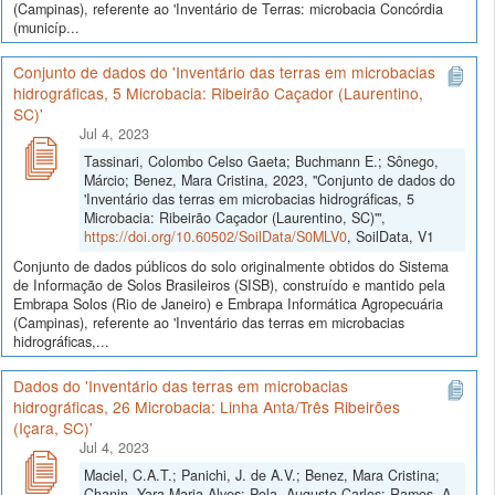
(Campinas), referente ao 'Inventário de Terras: microbacia Concórdia
(municíp...
Conjunto de dados do 'Inventário das terras em microbacias
hidrográficas, 5 Microbacia: Ribeirão Caçador (Laurentino,
SC)'
Jul 4, 2023
Tassinari, Colombo Celso Gaeta; Buchmann E.; Sônego,
Márcio; Benez, Mara Cristina, 2023, "Conjunto de dados do
'Inventário das terras em microbacias hidrográficas, 5
Microbacia: Ribeirão Caçador (Laurentino, SC)'",
https://doi.org/10.60502/SoilData/S0MLV0
, SoilData, V1
Conjunto de dados públicos do solo originalmente obtidos do Sistema
de Informação de Solos Brasileiros (SISB), construído e mantido pela
Embrapa Solos (Rio de Janeiro) e Embrapa Informática Agropecuária
(Campinas), referente ao 'Inventário das terras em microbacias
hidrográficas,...
Dados do 'Inventário das terras em microbacias
hidrográficas, 26 Microbacia: Linha Anta/Três Ribeirões
(Içara, SC)'
Jul 4, 2023
Maciel, C.A.T.; Panichi, J. de A.V.; Benez, Mara Cristina;
Chanin, Yara Maria Alves; Pola, Augusto Carlos; Ramos, A.,