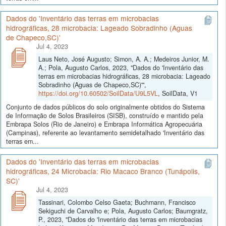
Dados do 'Inventário das terras em microbacias
hidrográficas, 28 microbacia: Lageado Sobradinho (Aguas
de Chapeco,SC)'
Jul 4, 2023
Laus Neto, José Augusto; Simon, A. A.; Medeiros Junior, M.
A.; Pola, Augusto Carlos, 2023, "Dados do 'Inventário das
terras em microbacias hidrográficas, 28 microbacia: Lageado
Sobradinho (Aguas de Chapeco,SC)'",
https://doi.org/10.60502/SoilData/U9L5VL
, SoilData, V1
Conjunto de dados públicos do solo originalmente obtidos do Sistema
de Informação de Solos Brasileiros (SISB), construído e mantido pela
Embrapa Solos (Rio de Janeiro) e Embrapa Informática Agropecuária
(Campinas), referente ao levantamento semidetalhado 'Inventário das
terras em...
Dados do 'Inventário das terras em microbacias
hidrográficas, 24 Microbacia: Rio Macaco Branco (Tunápolis,
SC)'
Jul 4, 2023
Tassinari, Colombo Celso Gaeta; Buchmann, Francisco
Sekiguchi de Carvalho e; Pola, Augusto Carlos; Baumgratz,
P., 2023, "Dados do 'Inventário das terras em microbacias