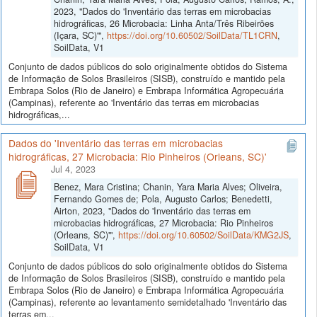
2023, "Dados do 'Inventário das terras em microbacias
hidrográficas, 26 Microbacia: Linha Anta/Três Ribeirões
(Içara, SC)'",
https://doi.org/10.60502/SoilData/TL1CRN
,
SoilData, V1
Conjunto de dados públicos do solo originalmente obtidos do Sistema
de Informação de Solos Brasileiros (SISB), construído e mantido pela
Embrapa Solos (Rio de Janeiro) e Embrapa Informática Agropecuária
(Campinas), referente ao 'Inventário das terras em microbacias
hidrográficas,...
Dados do 'Inventário das terras em microbacias
hidrográficas, 27 Microbacia: Rio Pinheiros (Orleans, SC)'
Jul 4, 2023
Benez, Mara Cristina; Chanin, Yara Maria Alves; Oliveira,
Fernando Gomes de; Pola, Augusto Carlos; Benedetti,
Airton, 2023, "Dados do 'Inventário das terras em
microbacias hidrográficas, 27 Microbacia: Rio Pinheiros
(Orleans, SC)'",
https://doi.org/10.60502/SoilData/KMG2JS
,
SoilData, V1
Conjunto de dados públicos do solo originalmente obtidos do Sistema
de Informação de Solos Brasileiros (SISB), construído e mantido pela
Embrapa Solos (Rio de Janeiro) e Embrapa Informática Agropecuária
(Campinas), referente ao levantamento semidetalhado 'Inventário das
terras em...