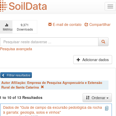
Ir
Alt
para
na
o
conteúdo
principal
E-mail de contato
Compartilhar
9,371
Métricas
Downloads
Pesquisa avançada
Adicionar dados
Filtrar resultados
Autor Afiliação:
Empresa de Pesquisa Agropecuária e Extensão
Rural de Santa Catarina
1 to 10 of 13 Resultados
Ordenar
Dados de "Guia de campo da excursão pedológica da rocha
à garrafa: geologia, solos e vinhos"