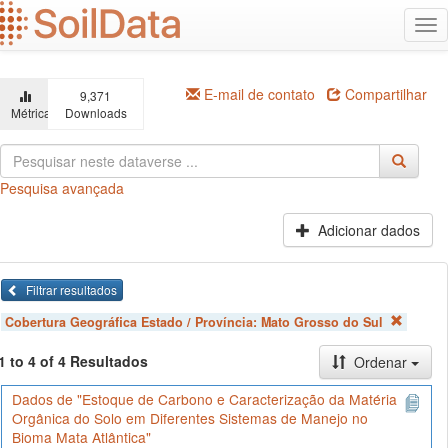
Ir
Alt
para
na
o
conteúdo
principal
E-mail de contato
Compartilhar
9,371
Métricas
Downloads
Pesquisa avançada
Adicionar dados
Filtrar resultados
Cobertura Geográfica Estado / Província:
Mato Grosso do Sul
1 to 4 of 4 Resultados
Ordenar
Dados de "Estoque de Carbono e Caracterização da Matéria
Orgânica do Solo em Diferentes Sistemas de Manejo no
Bioma Mata Atlântica"