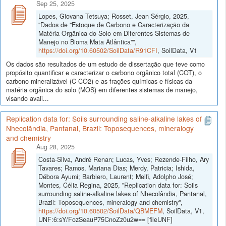
Sep 25, 2025
Lopes, Giovana Tetsuya; Rosset, Jean Sérgio, 2025,
"Dados de "Estoque de Carbono e Caracterização da
Matéria Orgânica do Solo em Diferentes Sistemas de
Manejo no Bioma Mata Atlântica"",
https://doi.org/10.60502/SoilData/R91CFI
, SoilData, V1
Os dados são resultados de um estudo de dissertação que teve como
propósito quantificar e caracterizar o carbono orgânico total (COT), o
carbono mineralizável (C-CO2) e as frações químicas e físicas da
matéria orgânica do solo (MOS) em diferentes sistemas de manejo,
visando avali...
Replication data for: Soils surrounding saline-alkaline lakes of
Nhecolândia, Pantanal, Brazil: Toposequences, mineralogy
and chemistry
Aug 28, 2025
Costa-Silva, André Renan; Lucas, Yves; Rezende-Filho, Ary
Tavares; Ramos, Mariana Dias; Merdy, Patricia; Ishida,
Débora Ayumi; Barbiero, Laurent; Melfi, Adolpho José;
Montes, Célia Regina, 2025, "Replication data for: Soils
surrounding saline-alkaline lakes of Nhecolândia, Pantanal,
Brazil: Toposequences, mineralogy and chemistry",
https://doi.org/10.60502/SoilData/QBMEFM
, SoilData, V1,
UNF:6:sY/FozSeauP75CnoZz0u2w== [fileUNF]