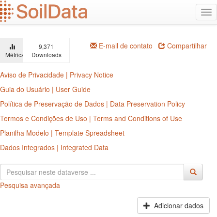
Ir
Alt
para
na
o
conteúdo
principal
E-mail de contato
Compartilhar
9,371
Métricas
Downloads
Aviso de Privacidade | Privacy Notice
Guia do Usuário | User Guide
Política de Preservação de Dados | Data Preservation Policy
Termos e Condições de Uso | Terms and Conditions of Use
Planilha Modelo | Template Spreadsheet
Dados Integrados | Integrated Data
Pesquisa avançada
Adicionar dados