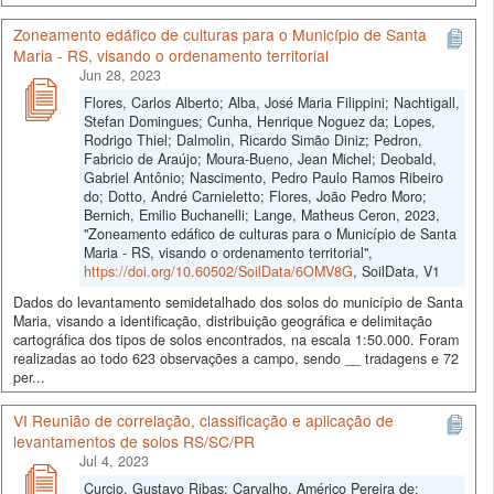
Zoneamento edáfico de culturas para o Município de Santa
Maria - RS, visando o ordenamento territorial
Jun 28, 2023
Flores, Carlos Alberto; Alba, José Maria Filippini; Nachtigall,
Stefan Domingues; Cunha, Henrique Noguez da; Lopes,
Rodrigo Thiel; Dalmolin, Ricardo Simão Diniz; Pedron,
Fabricio de Araújo; Moura-Bueno, Jean Michel; Deobald,
Gabriel Antônio; Nascimento, Pedro Paulo Ramos Ribeiro
do; Dotto, André Carnieletto; Flores, João Pedro Moro;
Bernich, Emilio Buchanelli; Lange, Matheus Ceron, 2023,
"Zoneamento edáfico de culturas para o Município de Santa
Maria - RS, visando o ordenamento territorial",
https://doi.org/10.60502/SoilData/6OMV8G
, SoilData, V1
Dados do levantamento semidetalhado dos solos do município de Santa
Maria, visando a identificação, distribuição geográfica e delimitação
cartográfica dos tipos de solos encontrados, na escala 1:50.000. Foram
realizadas ao todo 623 observações a campo, sendo __ tradagens e 72
per...
VI Reunião de correlação, classificação e aplicação de
levantamentos de solos RS/SC/PR
Jul 4, 2023
Curcio, Gustavo Ribas; Carvalho, Américo Pereira de;