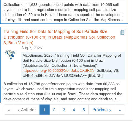
Collection of 11,633 georeferenced points with data from 19,965 soil
layers used to train regression models for mapping soil particle size
distribution (0–30 cm) in Brazil. These data supported the development
of clay, silt, and sand content maps in Collection 2 of the MapBiomas...
Training Field Soil Data for Mapping of Soil Particle Size
Distribution (0-100 cm) in Brazil (MapBiomas Soil Collection
3, Beta Version)
Aug 7, 2026
MapBiomas, 2025, "Training Field Soil Data for Mapping of
Soil Particle Size Distribution (0-100 cm) in Brazil
(MapBiomas Soil Collection 3, Beta Version)",
https://doi.org/10.60502/SoilData/OXSR2N
, SoilData, V6,
UNF:6:nd9Hlzm2JVBwN1JU3QhrhA== [fileUNF]
A collection of 15,798 georeferenced points with data from 60,883 soil
layers, which were used to train regression models for mapping soil
particle size distribution (0-100 cm) in Brazil. These data supported the
development of maps of clay, silt, and sand content and depth to la...
(Atual)
«
< Anterior
1
2
3
4
5
Próxima >
»