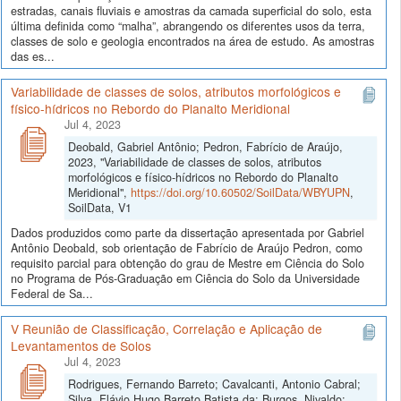
estradas, canais fluviais e amostras da camada superficial do solo, esta
última definida como “malha”, abrangendo os diferentes usos da terra,
classes de solo e geologia encontrados na área de estudo. As amostras
das es...
Variabilidade de classes de solos, atributos morfológicos e
físico-hídricos no Rebordo do Planalto Meridional
Jul 4, 2023
Deobald, Gabriel Antônio; Pedron, Fabrício de Araújo,
2023, "Variabilidade de classes de solos, atributos
morfológicos e físico-hídricos no Rebordo do Planalto
Meridional",
https://doi.org/10.60502/SoilData/WBYUPN
,
SoilData, V1
Dados produzidos como parte da dissertação apresentada por Gabriel
Antônio Deobald, sob orientação de Fabrício de Araújo Pedron, como
requisito parcial para obtenção do grau de Mestre em Ciência do Solo
no Programa de Pós-Graduação em Ciência do Solo da Universidade
Federal de Sa...
V Reunião de Classificação, Correlação e Aplicação de
Levantamentos de Solos
Jul 4, 2023
Rodrigues, Fernando Barreto; Cavalcanti, Antonio Cabral;
Silva, Flávio Hugo Barreto Batista da; Burgos, Nivaldo;