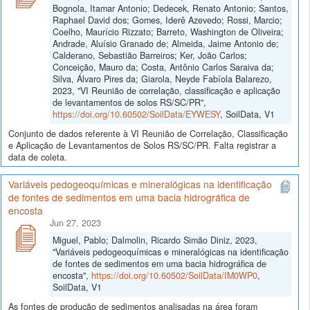
Bognola, Itamar Antonio; Dedecek, Renato Antonio; Santos,
Raphael David dos; Gomes, Iderê Azevedo; Rossi, Marcio;
Coelho, Maurício Rizzato; Barreto, Washington de Oliveira;
Andrade, Aluísio Granado de; Almeida, Jaime Antonio de;
Calderano, Sebastião Barreiros; Ker, João Carlos;
Conceição, Mauro da; Costa, Antônio Carlos Saraiva da;
Silva, Álvaro Pires da; Giarola, Neyde Fabíola Balarezo,
2023, "VI Reunião de correlação, classificação e aplicação
de levantamentos de solos RS/SC/PR",
https://doi.org/10.60502/SoilData/EYWESY
, SoilData, V1
Conjunto de dados referente à VI Reunião de Correlação, Classificação
e Aplicação de Levantamentos de Solos RS/SC/PR. Falta registrar a
data de coleta.
Variáveis pedogeoquímicas e mineralógicas na identificação
de fontes de sedimentos em uma bacia hidrográfica de
encosta
Jun 27, 2023
Miguel, Pablo; Dalmolin, Ricardo Simão Diniz, 2023,
"Variáveis pedogeoquímicas e mineralógicas na identificação
de fontes de sedimentos em uma bacia hidrográfica de
encosta",
https://doi.org/10.60502/SoilData/IM0WP0
,
SoilData, V1
As fontes de produção de sedimentos analisadas na área foram