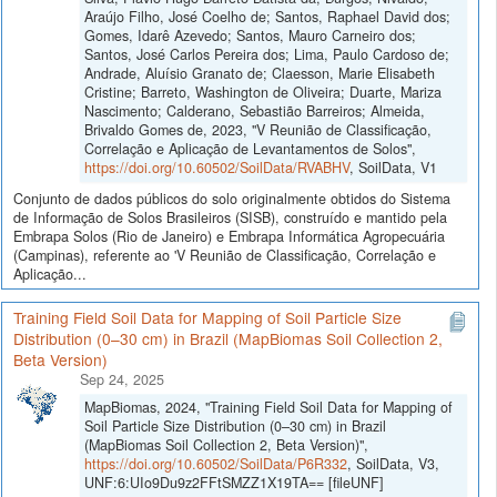
Araújo Filho, José Coelho de; Santos, Raphael David dos;
Gomes, Idarê Azevedo; Santos, Mauro Carneiro dos;
Santos, José Carlos Pereira dos; Lima, Paulo Cardoso de;
Andrade, Aluísio Granato de; Claesson, Marie Elisabeth
Cristine; Barreto, Washington de Oliveira; Duarte, Mariza
Nascimento; Calderano, Sebastião Barreiros; Almeida,
Brivaldo Gomes de, 2023, "V Reunião de Classificação,
Correlação e Aplicação de Levantamentos de Solos",
https://doi.org/10.60502/SoilData/RVABHV
, SoilData, V1
Conjunto de dados públicos do solo originalmente obtidos do Sistema
de Informação de Solos Brasileiros (SISB), construído e mantido pela
Embrapa Solos (Rio de Janeiro) e Embrapa Informática Agropecuária
(Campinas), referente ao 'V Reunião de Classificação, Correlação e
Aplicação...
Training Field Soil Data for Mapping of Soil Particle Size
Distribution (0–30 cm) in Brazil (MapBiomas Soil Collection 2,
Beta Version)
Sep 24, 2025
MapBiomas, 2024, "Training Field Soil Data for Mapping of
Soil Particle Size Distribution (0–30 cm) in Brazil
(MapBiomas Soil Collection 2, Beta Version)",
https://doi.org/10.60502/SoilData/P6R332
, SoilData, V3,
UNF:6:UIo9Du9z2FFtSMZZ1X19TA== [fileUNF]