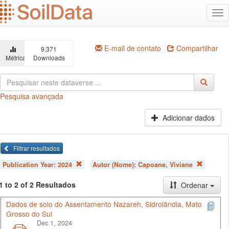
Ir
Alt
para
na
o
conteúdo
principal
E-mail de contato
Compartilhar
9,371
Métricas
Downloads
Pesquisa avançada
Adicionar dados
Filtrar resultados
Publication Year:
2024
Autor (Nome):
Capoane, Viviane
1 to 2 of 2 Resultados
Ordenar
Dados de solo do Assentamento Nazareh, Sidrolândia, Mato
Grosso do Sul
Dec 1, 2024