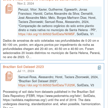
Nov 2, 2024
Peruzzi, Vitor; Xavier, Guilherme; Egewarth, Jonas
Francisco; Harold, Carlos Alexandre da Silva; Demattê,
José Alexandre Melo; Melo, Borges Marfrann Dias; Horst,
Taciara Zborowski; Samuel-Rosa, Alessandro, 2024,
"Comparação de carbono orgânico do solo entre plantio
direto e mata nativa no município de Santa Helena - PR",
https://doi.org/10.60502/SoilData/NIIMSF
, SoilData, V1
Dados de amostras de solo coletadas nas profundidades de 0-20 cm e
80-100 cm, porém, em alguns pontos por impedimento da rocha as
profundidades chegam até 20-40 cm, 40-50 cm e 40-60 cm. Foram
selecionados 20 locais distintos no município de Santa Helena, Paraná,
no ano de 2023. O...
Brazilian Soil Dataset 2023
Jul 11, 2024
Samuel-Rosa, Alessandro; Horst, Taciara Zborowski, 2024,
"Brazilian Soil Dataset 2023",
https://doi.org/10.60502/SoilData/TUI25K
, SoilData, V3
Processing of soil data from datasets published in the Brazilian Soil
Data Repository (FEBR, https://www.pedometria.org/febr/; SoilData,
https://soildata.mapbiomas.org/) until the end of 2019. The data
undergoes cleaning, standardization and, when possible, harmonization.