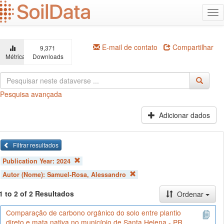
Ir
Alt
para
na
o
conteúdo
principal
E-mail de contato
Compartilhar
9,371
Métricas
Downloads
Pesquisa avançada
Adicionar dados
Filtrar resultados
Publication Year:
2024
Autor (Nome):
Samuel-Rosa, Alessandro
1 to 2 of 2 Resultados
Ordenar
Comparação de carbono orgânico do solo entre plantio
direto e mata nativa no município de Santa Helena - PR