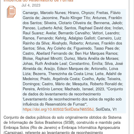
Jul 4, 2023
Camargo, Marcelo Nunes; Hirano, Chyozo; Freitas, Flávio
Garcia de; Jacomine, Paulo Klinger Tito; Antunes, Franklin
dos Santos; Silveira, Clotario Oliveira da; Bennema, Jakob;
Panoso, Luzberto Achá; Santos, Raphael David dos; Inclan,
Raul Suarez; Avelar, Bernardo Carvalho; Vettori, Leandro;
Ramos, Fernando; Kehrig, Adalgiso Galloti; Carneiro, Luiz
Rainho da Silva; Alvahydo, Roberto; Antunes, Franklin dos
Santos; Silva, Ary Coleho da; Figueiredo, Tasso Paes de;
Castro, Abeilard Fernando de; Ben Hur Marques Ramos;
Bloise, Raphael Minotti; Duriez, Maria Amélia de Moraes;
Johas, Ruth Andrade Leal; Constantino, Emília; Silva, José
Almeida da; Araújo, Edson Marques de; Antonello, Loiva
Lizia; Bezerra, Therezinha da Costa Lima; Leite, Adahil de
Medeiros; Prado, Argelinda Costa; Coelho, Ayda; Teixeira,
Domingos; Castro, Mário de; Mesquita, Roberto Ronald de;
Pereira, Antônio Lemos; Machado, Ismael, 2023, "Conjunto
de dados do levantamento de reconhecimento
'Levantamento de reconhecimento dos solos da região sob
influência do Reservatório de Furnas'",
https://doi.org/10.60502/SoilData/N65S5J
, SoilData, V1
Conjunto de dados públicos do solo originalmente obtidos do Sistema
de Informação de Solos Brasileiros (SISB), construído e mantido pela
Embrapa Solos (Rio de Janeiro) e Embrapa Informática Agropecuária
(Campinas), referente ao levantamento de reconhecimento