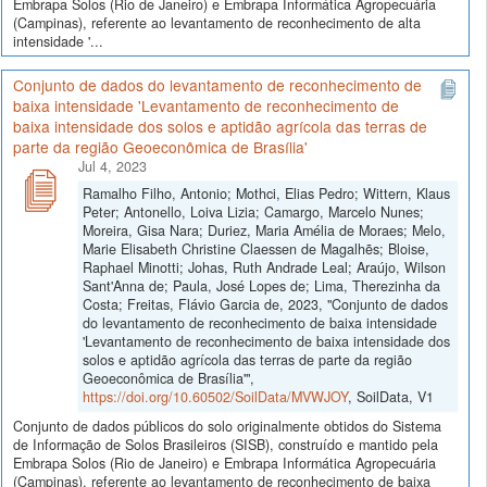
Embrapa Solos (Rio de Janeiro) e Embrapa Informática Agropecuária
(Campinas), referente ao levantamento de reconhecimento de alta
intensidade '...
Conjunto de dados do levantamento de reconhecimento de
baixa intensidade 'Levantamento de reconhecimento de
baixa intensidade dos solos e aptidão agrícola das terras de
parte da região Geoeconômica de Brasília'
Jul 4, 2023
Ramalho Filho, Antonio; Mothci, Elias Pedro; Wittern, Klaus
Peter; Antonello, Loiva Lizia; Camargo, Marcelo Nunes;
Moreira, Gisa Nara; Duriez, Maria Amélia de Moraes; Melo,
Marie Elisabeth Christine Claessen de Magalhẽs; Bloise,
Raphael Minotti; Johas, Ruth Andrade Leal; Araújo, Wilson
Sant'Anna de; Paula, José Lopes de; Lima, Therezinha da
Costa; Freitas, Flávio Garcia de, 2023, "Conjunto de dados
do levantamento de reconhecimento de baixa intensidade
'Levantamento de reconhecimento de baixa intensidade dos
solos e aptidão agrícola das terras de parte da região
Geoeconômica de Brasília'",
https://doi.org/10.60502/SoilData/MVWJOY
, SoilData, V1
Conjunto de dados públicos do solo originalmente obtidos do Sistema
de Informação de Solos Brasileiros (SISB), construído e mantido pela
Embrapa Solos (Rio de Janeiro) e Embrapa Informática Agropecuária
(Campinas), referente ao levantamento de reconhecimento de baixa