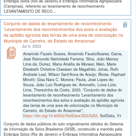
Embrapa Solos (Rio de Janeiro) e Embrapa Informática Agropecuária
(Campinas), referente ao levantamento de reconhecimento
'LEVANTAMENTO DE RECO...
Conjunto de dados do levantamento de reconhecimento
'Levantamento dos reconhecimentos dos solos e avaliação
da aptidão agrícola das terras de uma area de colonização no
Município de Carreiro, do Estado do Amazonas'
Jul 4, 2023
Amarindo Fausto Soares, Amarindo FaustoSoares; Gama,
José Raimundo Natividade Ferreira; Silva, João Marcos
Lima da; Duriez, Maria Amélia de Moraes; Melo, Marie
Elisabeth Christine Claessen de Magalhẽs; Johas, Ruth
Andrade Leal; Wilson Sant'Anna de Araújo; Bloise, Raphael
Minotti; Gisa Nara C. Moreira; Paula, José Lopes de;
Souza, João Luiz Rodrigues de; Antonello, Loiva Lizia;
Lima, Therezinha da Costa, 2023, "Conjunto de dados do
levantamento de reconhecimento 'Levantamento dos
reconhecimentos dos solos e avaliação da aptidão agrícola
das terras de uma area de colonização no Município de
Carreiro, do Estado do Amazonas'",
https://doi.org/10.60502/SoilData/SQUQAX
, SoilData, V1
Conjunto de dados públicos do solo originalmente obtidos do Sistema
de Informação de Solos Brasileiros (SISB), construído e mantido pela
Embrapa Solos (Rio de Janeiro) e Embrapa Informática Agropecuária