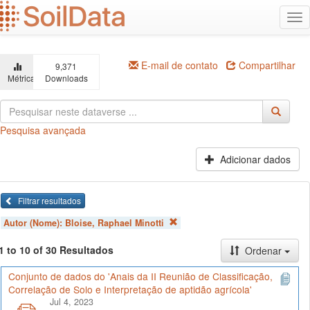
Ir
Alt
para
na
o
conteúdo
principal
E-mail de contato
Compartilhar
9,371
Métricas
Downloads
Pesquisa avançada
Adicionar dados
Filtrar resultados
Autor (Nome):
Bloise, Raphael Minotti
1 to 10 of 30 Resultados
Ordenar
Conjunto de dados do 'Anais da II Reunião de Classificação,
Correlação de Solo e Interpretação de aptidão agrícola'
Jul 4, 2023