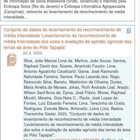
de Informação de Solos Brasileiros (SISB), construído e mantido pela
Embrapa Solos (Rio de Janeiro) e Embrapa Informática Agropecuária
(Campinas), referente ao levantamento de reconhecimento de média
intensidade...
Conjunto de dados do levantamento de reconhecimento de
média intensidade 'Levantamento de reconhecimento de
média intensidade dos solos e avaliação da aptidão agrícola das
terras da área do Pólo Tapajós'
Jul 4, 2023
Silva, João Marcos Lima da; Martins, João Souza; Santos,
Raphael David dos; Soares, Amarindo Fausto; Lima,
Antonio Agostinho Cavalcanti; Gama, José Raimundo
Natividade Ferreira; Santos, Paulo Lacerda dos; Rego,
Raimundo Silva; Barreto, Washinton de Oliveira; Duriez,
Maria Amélia de Moraes; Johas, Ruth Andrade Leal; Araújo,
Wilson Sant'Anna de; Dynia, José Flávio; Bloise, Raphael
Minotti; Moreira, Gisa Nara C.; Paula, José Lopes de;
Fontes, Luiz Eduardo Ferreira; Lima, Terezinha da Costa;
Rodrigues, Evanda Maria; Antonello, Loiva Lizia; Bastos,
Therezinha Xavier, 2023, "Conjunto de dados do
levantamento de reconhecimento de média intensidade
'Levantamento de reconhecimento de média intensidade
dos solos e avaliação da aptidão agrícola das terras da área
do Pólo Tapajós'",