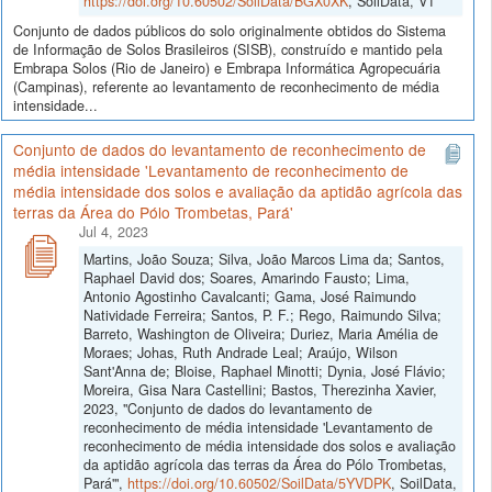
https://doi.org/10.60502/SoilData/BGX0XK
, SoilData, V1
Conjunto de dados públicos do solo originalmente obtidos do Sistema
de Informação de Solos Brasileiros (SISB), construído e mantido pela
Embrapa Solos (Rio de Janeiro) e Embrapa Informática Agropecuária
(Campinas), referente ao levantamento de reconhecimento de média
intensidade...
Conjunto de dados do levantamento de reconhecimento de
média intensidade 'Levantamento de reconhecimento de
média intensidade dos solos e avaliação da aptidão agrícola das
terras da Área do Pólo Trombetas, Pará'
Jul 4, 2023
Martins, João Souza; Silva, João Marcos Lima da; Santos,
Raphael David dos; Soares, Amarindo Fausto; Lima,
Antonio Agostinho Cavalcanti; Gama, José Raimundo
Natividade Ferreira; Santos, P. F.; Rego, Raimundo Silva;
Barreto, Washington de Oliveira; Duriez, Maria Amélia de
Moraes; Johas, Ruth Andrade Leal; Araújo, Wilson
Sant'Anna de; Bloise, Raphael Minotti; Dynia, José Flávio;
Moreira, Gisa Nara Castellini; Bastos, Therezinha Xavier,
2023, "Conjunto de dados do levantamento de
reconhecimento de média intensidade 'Levantamento de
reconhecimento de média intensidade dos solos e avaliação
da aptidão agrícola das terras da Área do Pólo Trombetas,
Pará'",
https://doi.org/10.60502/SoilData/5YVDPK
, SoilData,