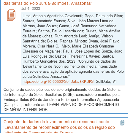
das terras do Pólo Juruá-Solimões, Amazonas'
Jul 4, 2023
Lima, Antonio Agostinho Cavalcanti; Rego, Raimundo Silva;
Soares, Amarindo Fausto; Silva, João Marcos Lima da;
Martins, João Souza; Gama, José Raimundo Natividade
Ferreira; Santos, Paulo Lacerda dos; Duriez, Maria Amélia
de Moraes; Johas, Ruth Andrade Leal; Araújo, Wilson
Sant'Anna de; Bloise, Raphael Minotti; Dynia, José Flávio;
Moreira, Gisa Nara C.; Melo, Marie Elisabeth Christine
Claessen de Magalhẽs; Paula, José Lopes de; Souza, João
Luiz Rodrigues de; Bastos, Therezinha Xavier; Santos,
Humberto Gonçalves dos, 2023, "Conjunto de dados do
'Levantamento de reconhecimento de média intensidade
dos solos e avaliação da aptidão agrícola das terras do Pólo
Juruá-Solimões, Amazonas'",
https://doi.org/10.60502/SoilData/8KKUKS
, SoilData, V1
Conjunto de dados públicos do solo originalmente obtidos do Sistema
de Informação de Solos Brasileiros (SISB), construído e mantido pela
Embrapa Solos (Rio de Janeiro) e Embrapa Informática Agropecuária
(Campinas), referente ao 'LEVANTAMENTO DE RECONHECIMENTO
DE MÉDIA INTENSIDADE...
Conjunto de dados do levantamento de reconhecimento
'Levantamento de reconhecimento dos solos da região sob
influência do Reservatório de Furnas'