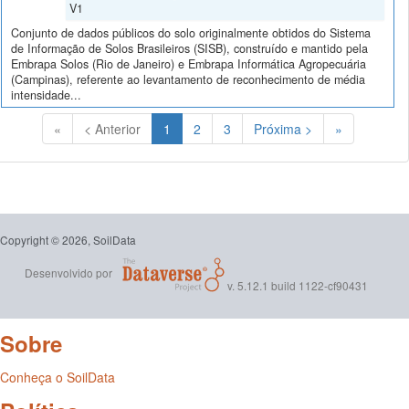
V1
Conjunto de dados públicos do solo originalmente obtidos do Sistema
de Informação de Solos Brasileiros (SISB), construído e mantido pela
Embrapa Solos (Rio de Janeiro) e Embrapa Informática Agropecuária
(Campinas), referente ao levantamento de reconhecimento de média
intensidade...
(Atual)
«
< Anterior
1
2
3
Próxima >
»
Copyright © 2026, SoilData
Desenvolvido por
v. 5.12.1 build 1122-cf90431
Sobre
Conheça o SoilData