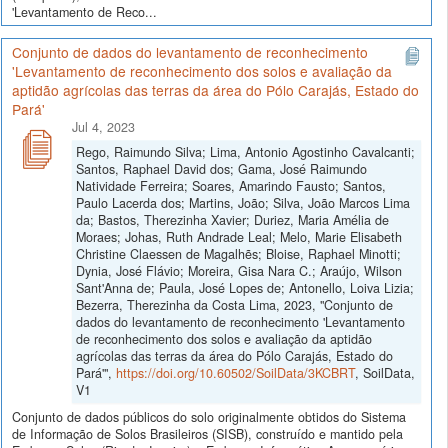
'Levantamento de Reco...
Conjunto de dados do levantamento de reconhecimento
'Levantamento de reconhecimento dos solos e avaliação da
aptidão agrícolas das terras da área do Pólo Carajás, Estado do
Pará'
Jul 4, 2023
Rego, Raimundo Silva; Lima, Antonio Agostinho Cavalcanti;
Santos, Raphael David dos; Gama, José Raimundo
Natividade Ferreira; Soares, Amarindo Fausto; Santos,
Paulo Lacerda dos; Martins, João; Silva, João Marcos Lima
da; Bastos, Therezinha Xavier; Duriez, Maria Amélia de
Moraes; Johas, Ruth Andrade Leal; Melo, Marie Elisabeth
Christine Claessen de Magalhẽs; Bloise, Raphael Minotti;
Dynia, José Flávio; Moreira, Gisa Nara C.; Araújo, Wilson
Sant'Anna de; Paula, José Lopes de; Antonello, Loiva Lizia;
Bezerra, Therezinha da Costa Lima, 2023, "Conjunto de
dados do levantamento de reconhecimento 'Levantamento
de reconhecimento dos solos e avaliação da aptidão
agrícolas das terras da área do Pólo Carajás, Estado do
Pará'",
https://doi.org/10.60502/SoilData/3KCBRT
, SoilData,
V1
Conjunto de dados públicos do solo originalmente obtidos do Sistema
de Informação de Solos Brasileiros (SISB), construído e mantido pela