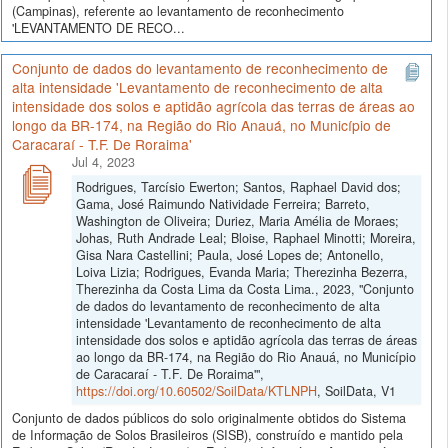
(Campinas), referente ao levantamento de reconhecimento
'LEVANTAMENTO DE RECO...
Conjunto de dados do levantamento de reconhecimento de
alta intensidade 'Levantamento de reconhecimento de alta
intensidade dos solos e aptidão agrícola das terras de áreas ao
longo da BR-174, na Região do Rio Anauá, no Município de
Caracaraí - T.F. De Roraima'
Jul 4, 2023
Rodrigues, Tarcísio Ewerton; Santos, Raphael David dos;
Gama, José Raimundo Natividade Ferreira; Barreto,
Washington de Oliveira; Duriez, Maria Amélia de Moraes;
Johas, Ruth Andrade Leal; Bloise, Raphael Minotti; Moreira,
Gisa Nara Castellini; Paula, José Lopes de; Antonello,
Loiva Lizia; Rodrigues, Evanda Maria; Therezinha Bezerra,
Therezinha da Costa Lima da Costa Lima., 2023, "Conjunto
de dados do levantamento de reconhecimento de alta
intensidade 'Levantamento de reconhecimento de alta
intensidade dos solos e aptidão agrícola das terras de áreas
ao longo da BR-174, na Região do Rio Anauá, no Município
de Caracaraí - T.F. De Roraima'",
https://doi.org/10.60502/SoilData/KTLNPH
, SoilData, V1
Conjunto de dados públicos do solo originalmente obtidos do Sistema
de Informação de Solos Brasileiros (SISB), construído e mantido pela