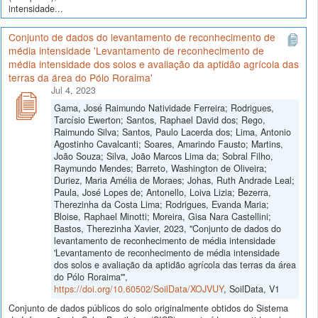
intensidade...
Conjunto de dados do levantamento de reconhecimento de
média intensidade 'Levantamento de reconhecimento de
média intensidade dos solos e avaliação da aptidão agrícola das
terras da área do Pólo Roraima'
Jul 4, 2023
Gama, José Raimundo Natividade Ferreira; Rodrigues,
Tarcísio Ewerton; Santos, Raphael David dos; Rego,
Raimundo Silva; Santos, Paulo Lacerda dos; Lima, Antonio
Agostinho Cavalcanti; Soares, Amarindo Fausto; Martins,
João Souza; Silva, João Marcos Lima da; Sobral Filho,
Raymundo Mendes; Barreto, Washington de Oliveira;
Duriez, Maria Amélia de Moraes; Johas, Ruth Andrade Leal;
Paula, José Lopes de; Antonello, Loiva Lizia; Bezerra,
Therezinha da Costa Lima; Rodrigues, Evanda Maria;
Bloise, Raphael Minotti; Moreira, Gisa Nara Castellini;
Bastos, Therezinha Xavier, 2023, "Conjunto de dados do
levantamento de reconhecimento de média intensidade
'Levantamento de reconhecimento de média intensidade
dos solos e avaliação da aptidão agrícola das terras da área
do Pólo Roraima'",
https://doi.org/10.60502/SoilData/XOJVUY
, SoilData, V1
Conjunto de dados públicos do solo originalmente obtidos do Sistema