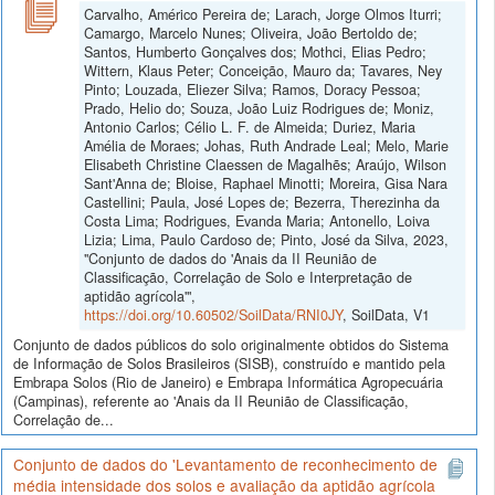
Carvalho, Américo Pereira de; Larach, Jorge Olmos Iturri;
Camargo, Marcelo Nunes; Oliveira, João Bertoldo de;
Santos, Humberto Gonçalves dos; Mothci, Elias Pedro;
Wittern, Klaus Peter; Conceição, Mauro da; Tavares, Ney
Pinto; Louzada, Eliezer Silva; Ramos, Doracy Pessoa;
Prado, Helio do; Souza, João Luiz Rodrigues de; Moniz,
Antonio Carlos; Célio L. F. de Almeida; Duriez, Maria
Amélia de Moraes; Johas, Ruth Andrade Leal; Melo, Marie
Elisabeth Christine Claessen de Magalhẽs; Araújo, Wilson
Sant'Anna de; Bloise, Raphael Minotti; Moreira, Gisa Nara
Castellini; Paula, José Lopes de; Bezerra, Therezinha da
Costa Lima; Rodrigues, Evanda Maria; Antonello, Loiva
Lizia; Lima, Paulo Cardoso de; Pinto, José da Silva, 2023,
"Conjunto de dados do 'Anais da II Reunião de
Classificação, Correlação de Solo e Interpretação de
aptidão agrícola'",
https://doi.org/10.60502/SoilData/RNI0JY
, SoilData, V1
Conjunto de dados públicos do solo originalmente obtidos do Sistema
de Informação de Solos Brasileiros (SISB), construído e mantido pela
Embrapa Solos (Rio de Janeiro) e Embrapa Informática Agropecuária
(Campinas), referente ao 'Anais da II Reunião de Classificação,
Correlação de...
Conjunto de dados do 'Levantamento de reconhecimento de
média intensidade dos solos e avaliação da aptidão agrícola