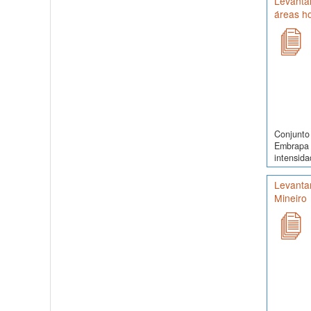
Levantam
áreas h
Conjunto 
Embrapa 
intensida
Levantam
Mineiro