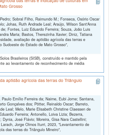
grícola das terras e indicação de culturas em
Mato Grosso
 Pedro; Sobral Filho, Raimundo M.; Fonseca, Osório Oscar
lo; Johas, Ruth Andrade Leal; Araújo, Wilson Sant'Anna
s de; Fontes, Luiz Eduardo Ferreira; Souza, João Luis
andra Maria; Bastos, Therezinha Xavier; Diniz, Tatiana
dade, avaliação de aptidão agrícola das terras e
do Sudoeste do Estado de Mato Grosso",
olos Brasileiros (SISB), construído e mantido pela
ente ao levantamento de reconhecimento de média
a aptidão agrícola das terras do Triângulo
 Paulo Emílio Ferreira da; Naime, Eubi Jorne; Santana,
erto Gonçalves dos; Pötter, Reinaldo Oscar; Barreto,
de Leal; Melo, Marie Elisabeth Christine Claessen de
duardo Ferreira; Antonello, Loiva Lizia; Bezerra,
 Dynia, José Flávio; Moreira, Gisa Nara Castellini;
 Larach, Jorge Olmos Iturri, 2023, "Levantamento de
la das terras do Triângulo Mineiro",