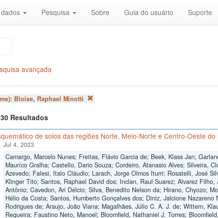
r dados
Pesquisa
Sobre
Guia do usuário
Suporte
squisa avançada
ome):
Bloise, Raphael Minotti
f 30 Resultados
quemático de solos das regiões Norte, Meio-Norte e Centro-Oeste do 
Jul 4, 2023
Camargo, Marcelo Nunes; Freitas, Flávio Garcia de; Beek, Klass Jan; Garlan
Mauríco Gralha; Castello, Dario Souza; Cordeiro, Atanasio Alves; Silveira, Cl
Azevedo; Falesi, Italo Cláudio; Larach, Jorge Olmos Iturri; Rosatelli, José S
Klinger Tito; Santos, Raphael David dos; Inclan, Raul Suarez; Alvarez Filho,
Antônio; Cavedon, Ari Délcio; Silva, Benedito Nelson da; Hirano, Chyozo; M
Hélio da Costa; Santos, Humberto Gonçalves dos; Diniz, Jalcione Nazareno 
Rodrigues de; Araujo, João Viana; Magalhães, Júlio C. A. J. de; Wittern, Klau
Regueira; Faustino Neto, Manoel; Bloomfield, Nathaniel J. Torres; Bloomfield