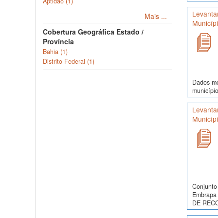
Aptidão (1)
Levanta
Mais ...
Municíp
Cobertura Geográfica Estado /
Província
Bahia (1)
Distrito Federal (1)
Dados mor
município
Levanta
Municíp
Conjunto 
Embrapa 
DE RECO