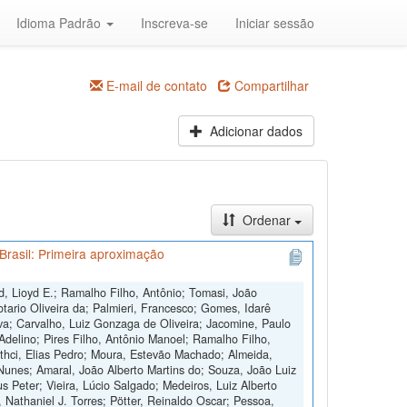
Idioma Padrão
Inscreva-se
Iniciar sessão
E-mail de contato
Compartilhar
Adicionar dados
Ordenar
Brasil: Primeira aproximação
d, Lioyd E.; Ramalho Filho, Antônio; Tomasi, João
otario Oliveira da; Palmieri, Francesco; Gomes, Idarê
ilva; Carvalho, Luiz Gonzaga de Oliveira; Jacomine, Paulo
 Adelino; Pires Filho, Antônio Manoel; Ramalho Filho,
othci, Elias Pedro; Moura, Estevão Machado; Almeida,
Nunes; Amaral, João Alberto Martins do; Souza, João Luiz
s Peter; Vieira, Lúcio Salgado; Medeiros, Luiz Alberto
, Nathaniel J. Torres; Pötter, Reinaldo Oscar; Pessoa,