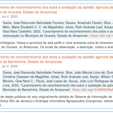
mento de reconhecimento dos solos e avaliação da aptidão agrícola da
io de Urucará, Estado do Amazonas
Jul 4, 2023
Gama, José Raimundo Natividade Ferreira; Soares, Amarindo Fausto; Silva, 
Melo, Marie Elizabeth C. C. de Magalhães; Johas, Ruth Andrade Leal; Araujo,
Gisa Nara Castellini, 2023, "Levantamento de reconhecimento dos solos e av
colonização no Município de Urucará, Estado do Amazonas",
https://doi.org
fológicos, físicos e químicos de seis perfis e nove amostras extra do levant
 de Urucará, no Amazonas. Os locais de observação, a descrição, coleta e anál
mento de reconhecimento dos solos e avaliação da aptidão agrícola da
io de Barreirinha, Estado do Amazonas
Jul 4, 2023
Gama, José Raimundo Natividade Ferreira; Silva, João Marcos Lima da; Duri
Christine Claessen de Magalhẽs; Johas, Ruth Andrade Leal; Araújo, Wilson S
Moreira, Gisa Nara C.; Paula, José Lopes de; Souza, João Luiz Rodrigues de;
Lima, 2023, "Levantamento de reconhecimento dos solos e avaliação da apti
Município de Barreirinha, Estado do Amazonas",
https://doi.org/10.60502/So
de dados públicos do solo originalmente obtidos do Sistema de Informação de S
Solos (Rio de Janeiro) e Embrapa Informática Agropecuária (Campinas), ref
...