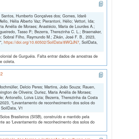
co; Santos, Humberto Gonçalves dos; Gomes, Idarê
llo, Hélia Alberto Vaz; Pierantoni, Hélio; Vettori, Ida;
aria Amélia de Moraes; Anastécio, Maria de Lourdes A.;
gueiredo, Tasso P.; Bezerra, Therezinha C. L.; Braemaker,
e; Sobral Filho, Raymundo M.; Zikán, José F. B., 2023,
",
https://doi.org/10.60502/SoilData/8WQJN7
, SoilData,
lonial de Gurguéia. Falta entrar dados de amostras de
e coleta.
 2
 Hochmüller, Delcio Peres; Martins, João Souza; Rauen,
ington de Oliveira; Duriez, Maria Amélia de Moraes;
; Antonello, Loiva Lizia; Bezerra, Therezinha da Costa
e, 2023, "Levantamento de reconhecimento dos solos do
, SoilData, V1
olos Brasileiros (SISB), construído e mantido pela
ente ao 'Levantamento de reconhecimento dos solos do