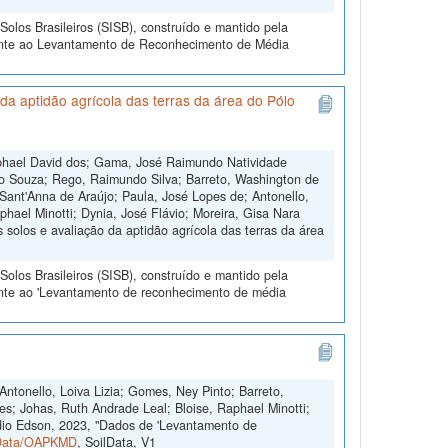
olos Brasileiros (SISB), construído e mantido pela
rente ao Levantamento de Reconhecimento de Média
a aptidão agrícola das terras da área do Pólo
aphael David dos; Gama, José Raimundo Natividade
ão Souza; Rego, Raimundo Silva; Barreto, Washington de
Sant'Anna de Araújo; Paula, José Lopes de; Antonello,
phael Minotti; Dynia, José Flávio; Moreira, Gisa Nara
solos e avaliação da aptidão agrícola das terras da área
olos Brasileiros (SISB), construído e mantido pela
ente ao 'Levantamento de reconhecimento de média
Antonello, Loiva Lizia; Gomes, Ney Pinto; Barreto,
es; Johas, Ruth Andrade Leal; Bloise, Raphael Minotti;
dio Edson, 2023, "Dados de 'Levantamento de
ilData/OAPKMD
, SoilData, V1