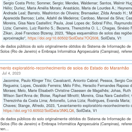
Sergio Costa Pinto; Sommer, Sergio; Mendes, Waldemar; Santos, Walmir Hugo
Hélio; Duriez, Maria Amélia Morais; Anastácio, Maria de Lourdes A.; Heynema
Andrade Leal; Barreto, Washinton de Oliveira; Bremaeker, Zilda Amado H.; Mell
Aparecida Barroso; Leite, Adahil de Medeiros; Cardoso, Manoel da Silva; Cas
Moreira, Gisa Nara Castellini; Paula, José Lopes de; Sobral Filho, Raymund
Lizia; Carneiro, Luiz Rainho S.; Bezerra, Therezinha O. L.; Chagas, Sinésio 
Zikan, José Francisco Bizeray, 2023, "Mapa esquemático de solos das regiões
aproximação",
https://doi.org/10.60502/SoilData/7OQ508
, SoilData, V1
de dados públicos do solo originalmente obtidos do Sistema de Informação de S
olos (Rio de Janeiro) e Embrapa Informática Agropecuária (Campinas), refere
mento exploratório-reconhecimento de solos do Estado do Maranhão
Jul 4, 2023
Jacomine, Paulo Klinger Tito; Cavalcanti, Anionto Cabral; Pessoa, Sergio Cos
Regueira; Lopes, Osvaldo Ferreira; Mélo Filho, Heraclio Fernandes Raposo 
Moraes; Melo, Marie Elisabeth Christine Claessen de Magalhẽs; Johas, Ruth 
Wilson Sant'Anna de; Bloise, Raphael Minotti; Moreira, Gisa Nara Castellini; 
Therezinha da Costa Lima; Antonello, Loiva Lizia; Rodrigues, Evanda Maria;
Chaves; Stange, Alfredo, 2023, "Levantamento exploratório-reconhecimento 
https://doi.org/10.60502/SoilData/3NKLQ6
, SoilData, V1
de dados públicos do solo originalmente obtidos do Sistema de Informação de S
Solos (Rio de Janeiro) e Embrapa Informática Agropecuária (Campinas), refere
men...