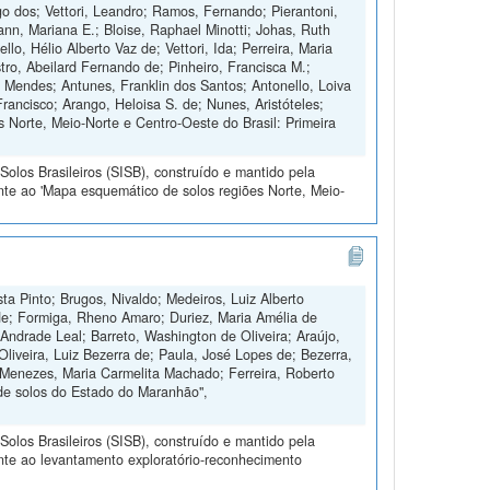
 dos; Vettori, Leandro; Ramos, Fernando; Pierantoni,
nn, Mariana E.; Bloise, Raphael Minotti; Johas, Ruth
o, Hélio Alberto Vaz de; Vettori, Ida; Perreira, Maria
tro, Abeilard Fernando de; Pinheiro, Francisca M.;
o Mendes; Antunes, Franklin dos Santos; Antonello, Loiva
Francisco; Arango, Heloisa S. de; Nunes, Aristóteles;
 Norte, Meio-Norte e Centro-Oeste do Brasil: Primeira
olos Brasileiros (SISB), construído e mantido pela
nte ao 'Mapa esquemático de solos regiões Norte, Meio-
ta Pinto; Brugos, Nivaldo; Medeiros, Luiz Alberto
de; Formiga, Rheno Amaro; Duriez, Maria Amélia de
Andrade Leal; Barreto, Washington de Oliveira; Araújo,
Oliveira, Luiz Bezerra de; Paula, José Lopes de; Bezerra,
 Menezes, Maria Carmelita Machado; Ferreira, Roberto
de solos do Estado do Maranhão",
olos Brasileiros (SISB), construído e mantido pela
nte ao levantamento exploratório-reconhecimento