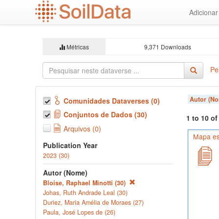
Ir
Adiciona
para
o
conteúdo
principal
Métricas
9,371 Downloads
Pe
Autor (N
Comunidades Dataverses (0)
Conjuntos de Dados (30)
1 to 10 o
Arquivos (0)
Mapa es
Publication Year
2023 (30)
Autor (Nome)
Bloise, Raphael Minotti (30)
Johas, Ruth Andrade Leal (30)
Duriez, Maria Amélia de Moraes (27)
Paula, José Lopes de (26)