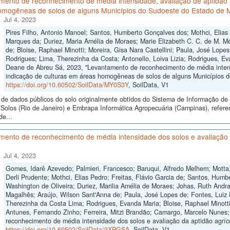
ento de reconhecimento de média intensidade, avaliação de aptidão a
omogêneas de solos de alguns Municípios do Sudoeste do Estado de 
Jul 4, 2023
Pires Filho, Antonio Manoel; Santos, Humberto Gonçalves dos; Mothci, Elias
Marques da; Duriez, Maria Amélia de Moraes; Marie Elizabeth C. C. de M. Me
de; Bloise, Raphael Minotti; Moreira, Gisa Nara Castellini; Paula, José Lope
Rodrigues; Lima, Therezinha da Costa; Antonello, Loiva Lizia; Rodrigues, Ev
Deane de Abreu Sá, 2023, "Levantamento de reconhecimento de média intensi
indicação de culturas em áreas homogêneas de solos de alguns Municípios 
https://doi.org/10.60502/SoilData/MY0S3Y
, SoilData, V1
de dados públicos do solo originalmente obtidos do Sistema de Informação de S
Solos (Rio de Janeiro) e Embrapa Informática Agropecuária (Campinas), refer
de...
ento de reconhecimento de média intensidade dos solos e avaliação d
Jul 4, 2023
Gomes, Idarê Azevedo; Palmieri, Francesco; Baruqui, Alfredo Melhem; Motta,
Derli Prudente; Mothci, Elias Pedro; Freitas, Flávio Garcia de; Santos, Humb
Washington de Oliveira; Duriez, Marilia Amélia de Moraes; Johas, Ruth Andra
Magalhẽs; Araújo, Wilson Sant'Anna de; Paula, José Lopes de; Fontes, Luiz E
Therezinha da Costa Lima; Rodrigues, Evanda Maria; Bloise, Raphael Minotti;
Antunes, Fernando Zinho; Ferreira, Mitzi Brandão; Camargo, Marcelo Nunes;
reconhecimento de média intensidade dos solos e avaliação da aptidão agríco
https://doi.org/10.60502/SoilData/3XPGSA
, SoilData, V1