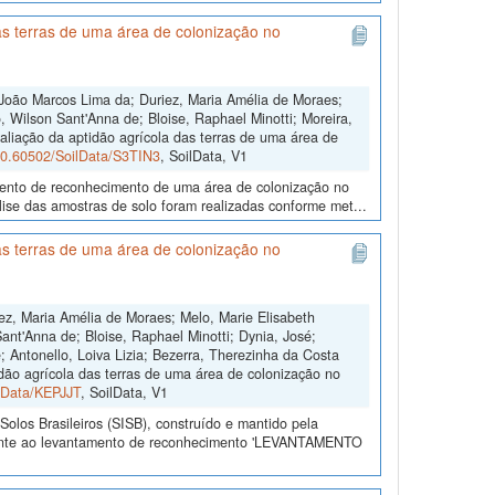
s terras de uma área de colonização no
João Marcos Lima da; Duriez, Maria Amélia de Moraes;
 Wilson Sant'Anna de; Bloise, Raphael Minotti; Moreira,
aliação da aptidão agrícola das terras de uma área de
/10.60502/SoilData/S3TIN3
, SoilData, V1
amento de reconhecimento de uma área de colonização no
ise das amostras de solo foram realizadas conforme met...
s terras de uma área de colonização no
ez, Maria Amélia de Moraes; Melo, Marie Elisabeth
ant'Anna de; Bloise, Raphael Minotti; Dynia, José;
 Antonello, Loiva Lizia; Bezerra, Therezinha da Costa
dão agrícola das terras de uma área de colonização no
ilData/KEPJJT
, SoilData, V1
olos Brasileiros (SISB), construído e mantido pela
erente ao levantamento de reconhecimento 'LEVANTAMENTO