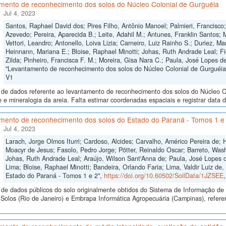
mento de reconhecimento dos solos do Núcleo Colonial de Gurguéia
Jul 4, 2023
Santos, Raphael David dos; Pires Filho, Antônio Manoel; Palmieri, Francis
Azevedo; Pereira, Aparecida B.; Leite, Adahil M.; Antunes, Franklin Santos; Me
Vettori, Leandro; Antonello, Loiva Lizia; Carneiro, Luiz Rainho S.; Duriez, M
Heinnann, Mariana E.; Bloise, Raphael Minotti; Johas, Ruth Andrade Leal; Fi
Zilda; Pinheiro, Francisca F. M.; Moreira, Gisa Nara C.; Paula, José Lopes d
"Levantamento de reconhecimento dos solos do Núcleo Colonial de Gurguéia
V1
 de dados referente ao levantamento de reconhecimento dos solos do Núcleo Co
de e mineralogia da areia. Falta estimar coordenadas espaciais e registrar data d
mento de reconhecimento dos solos do Estado do Paraná - Tomos 1 e
Jul 4, 2023
Larach, Jorge Olmos Iturri; Cardoso, Alcides; Carvalho, Américo Pereira de;
Moacyr de Jesus; Fasolo, Pedro Jorge; Pötter, Reinaldo Oscar; Barreto, Wash
Johas, Ruth Andrade Leal; Araújo, Wilson Sant'Anna de; Paula, José Lopes de
Lima; Bloise, Raphael Minotti; Bandeira, Orlando Faria; Lima, Valdir Luiz d
Estado do Paraná - Tomos 1 e 2",
https://doi.org/10.60502/SoilData/1JZSEE
de dados públicos do solo originalmente obtidos do Sistema de Informação de S
Solos (Rio de Janeiro) e Embrapa Informática Agropecuária (Campinas), refer