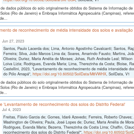
de dados públicos do solo originalmente obtidos do Sistema de Informação de S
Solos (Rio de Janeiro) e Embrapa Informática Agropecuária (Campinas), refe
de...
ento de reconhecimento de média intensidade dos solos e avaliação d
Jun 27, 2023
Santos, Paulo Lacerda dos; Lima, Antonio Agostinho Cavalcanti; Santos, R
Ferreira; Silva, João Marcos Lima da; Soares, Amarindo Fausto; Martins, Jo
Oliveira; Duriez, Maria Amélia de Moraes; Johas, Ruth Andrade Leal; Wilson 
Loiva Lizia; Rodrigues, Evanda Maria; Lima, Therezinha da Costa; Bloise, Ra
Castellini, 2023, "Levantamento de reconhecimento de média intensidade dos 
do Pólo Amapá",
https://doi.org/10.60502/SoilData/M8VWHX
, SoilData, V1
de dados públicos do solo originalmente obtidos do Sistema de Informação de S
Solos (Rio de Janeiro) e Embrapa Informática Agropecuária (Campinas), refer
de...
 'Levantamento de reconhecimento dos solos do Distrito Federal'
Jul 4, 2023
Freitas, Flávio Garcia de; Gomes, Idarê Azevedo; Ferreira, Roberto Chaves; 
Washington de Oliveira; Paula, José Lopes de; Duriez, Maria Amélia de Mora
Rodrigues, Evanda Maria; Bezerra, Therezinha da Costa Lima; Chaffin, Clau
reconhecimento dos solos do Distrito Federal'",
https://doi.org/10.60502/So