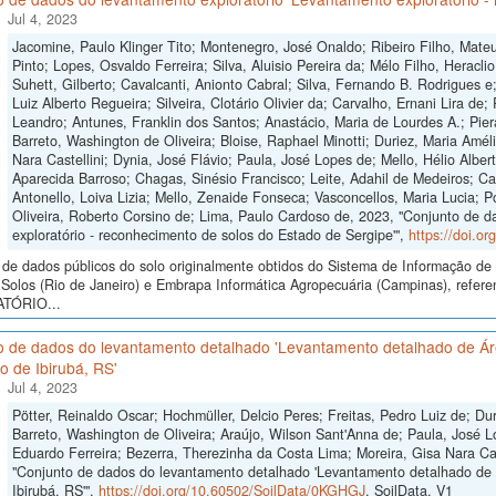
Jul 4, 2023
Jacomine, Paulo Klinger Tito; Montenegro, José Onaldo; Ribeiro Filho, Mat
Pinto; Lopes, Osvaldo Ferreira; Silva, Aluisio Pereira da; Mélo Filho, Herac
Suhett, Gilberto; Cavalcanti, Anionto Cabral; Silva, Fernando B. Rodrigues 
Luiz Alberto Regueira; Silveira, Clotário Olivier da; Carvalho, Ernani Lira de; 
Leandro; Antunes, Franklin dos Santos; Anastácio, Maria de Lourdes A.; Pier
Barreto, Washington de Oliveira; Bloise, Raphael Minotti; Duriez, Maria Amé
Nara Castellini; Dynia, José Flávio; Paula, José Lopes de; Mello, Hélio Albert
Aparecida Barroso; Chagas, Sinésio Francisco; Leite, Adahil de Medeiros; Ca
Antonello, Loiva Lizia; Mello, Zenaide Fonseca; Vasconcellos, Maria Lucia; P
Oliveira, Roberto Corsino de; Lima, Paulo Cardoso de, 2023, "Conjunto de d
exploratório - reconhecimento de solos do Estado de Sergipe'",
https://doi.o
de dados públicos do solo originalmente obtidos do Sistema de Informação de S
Solos (Rio de Janeiro) e Embrapa Informática Agropecuária (Campinas), refe
TÓRIO...
o de dados do levantamento detalhado 'Levantamento detalhado de Áre
o de Ibirubá, RS'
Jul 4, 2023
Pötter, Reinaldo Oscar; Hochmüller, Delcio Peres; Freitas, Pedro Luiz de; D
Barreto, Washington de Oliveira; Araújo, Wilson Sant'Anna de; Paula, José Lo
Eduardo Ferreira; Bezerra, Therezinha da Costa Lima; Moreira, Gisa Nara Cast
"Conjunto de dados do levantamento detalhado 'Levantamento detalhado de Á
Ibirubá, RS'",
https://doi.org/10.60502/SoilData/0KGHGJ
, SoilData, V1