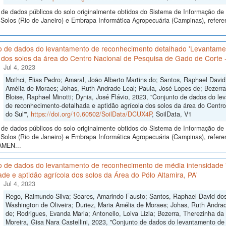
de dados públicos do solo originalmente obtidos do Sistema de Informação de S
Solos (Rio de Janeiro) e Embrapa Informática Agropecuária (Campinas), refer
o de dados do levantamento de reconhecimento detalhado 'Levantame
 dos solos da área do Centro Nacional de Pesquisa de Gado de Corte 
Jul 4, 2023
Mothci, Elias Pedro; Amaral, João Alberto Martins do; Santos, Raphael David
Amélia de Moraes; Johas, Ruth Andrade Leal; Paula, José Lopes de; Bezerra
Bloise, Raphael Minotti; Dynia, José Flávio, 2023, "Conjunto de dados do 
de reconhecimento-detalhada e aptidão agrícola dos solos da área do Centr
do Sul'",
https://doi.org/10.60502/SoilData/DCUX4P
, SoilData, V1
de dados públicos do solo originalmente obtidos do Sistema de Informação de S
Solos (Rio de Janeiro) e Embrapa Informática Agropecuária (Campinas), refer
AMEN...
o de dados do levantamento de reconhecimento de média intensidade
ade e aptidão agrícola dos solos da Área do Pólo Altamira, PA'
Jul 4, 2023
Rego, Raimundo Silva; Soares, Amarindo Fausto; Santos, Raphael David dos;
Washington de Oliveira; Duriez, Maria Amélia de Moraes; Johas, Ruth Andrad
de; Rodrigues, Evanda Maria; Antonello, Loiva Lizia; Bezerra, Therezinha da 
Moreira, Gisa Nara Castellini, 2023, "Conjunto de dados do levantamento d