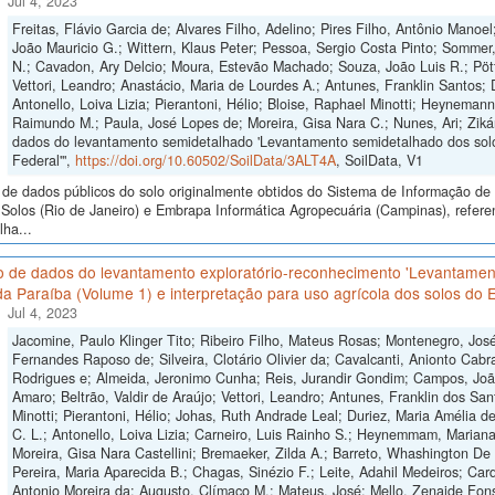
Jul 4, 2023
Freitas, Flávio Garcia de; Alvares Filho, Adelino; Pires Filho, Antônio Manoe
João Mauricio G.; Wittern, Klaus Peter; Pessoa, Sergio Costa Pinto; Sommer
N.; Cavadon, Ary Delcio; Moura, Estevão Machado; Souza, João Luis R.; Pött
Vettori, Leandro; Anastácio, Maria de Lourdes A.; Antunes, Franklin Santos; 
Antonello, Loiva Lizia; Pierantoni, Hélio; Bloise, Raphael Minotti; Heyneman
Raimundo M.; Paula, José Lopes de; Moreira, Gisa Nara C.; Nunes, Ari; Ziká
dados do levantamento semidetalhado 'Levantamento semidetalhado dos solos 
Federal'",
https://doi.org/10.60502/SoilData/3ALT4A
, SoilData, V1
de dados públicos do solo originalmente obtidos do Sistema de Informação de S
Solos (Rio de Janeiro) e Embrapa Informática Agropecuária (Campinas), refer
ha...
o de dados do levantamento exploratório-reconhecimento 'Levantament
a Paraíba (Volume 1) e interpretação para uso agrícola dos solos do E
Jul 4, 2023
Jacomine, Paulo Klinger Tito; Ribeiro Filho, Mateus Rosas; Montenegro, José 
Fernandes Raposo de; Silveira, Clotário Olivier da; Cavalcanti, Anionto Cabra
Rodrigues e; Almeida, Jeronimo Cunha; Reis, Jurandir Gondim; Campos, Joã
Amaro; Beltrão, Valdir de Araújo; Vettori, Leandro; Antunes, Franklin dos Sa
Minotti; Pierantoni, Hélio; Johas, Ruth Andrade Leal; Duriez, Maria Amélia d
C. L.; Antonello, Loiva Lizia; Carneiro, Luis Rainho S.; Heynemmam, Marian
Moreira, Gisa Nara Castellini; Bremaeker, Zilda A.; Barreto, Whashington De O
Pereira, Maria Aparecida B.; Chagas, Sinézio F.; Leite, Adahil Medeiros; Car
Antonio Moreira da; Augusto, Clímaco M.; Mateus, José; Mello, Zenaide Fonse