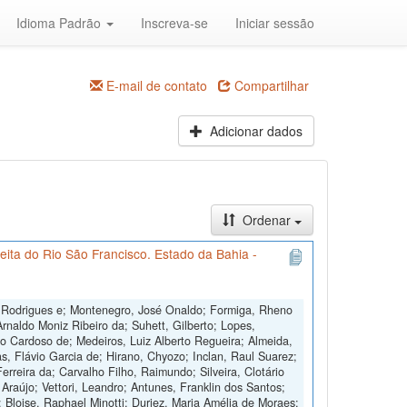
Idioma Padrão
Inscreva-se
Iniciar sessão
E-mail de contato
Compartilhar
Adicionar dados
Ordenar
ita do Rio São Francisco. Estado da Bahia -
B. Rodrigues e; Montenegro, José Onaldo; Formiga, Rheno
rnaldo Moniz Ribeiro da; Suhett, Gilberto; Lopes,
lo Cardoso de; Medeiros, Luiz Alberto Regueira; Almeida,
s, Flávio Garcia de; Hirano, Chyozo; Inclan, Raul Suarez;
Ferreira da; Carvalho Filho, Raimundo; Silveira, Clotário
e Araújo; Vettori, Leandro; Antunes, Franklin dos Santos;
; Bloise, Raphael Minotti; Duriez, Maria Amélia de Moraes;