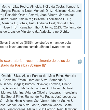
l; Mothci, Elias Pedro; Almeida, Hélio da Costa; Tomasini,
, Sergio; Faustino Neto, Manoel; Diniz, Nalcione Nazareno
er, Reinaldo Oscar; Amaral, João Alberto Martins do;
Duriez, Maria Amélia M.; Bezerra, Therezinha C. L.;
n, Mariana E.; Johas, Ruth Andrade Leal; Sobral Filho,
n, José F. B.; Ramalho Filho, Antônio, 2023, "Conjunto de
de áreas do Ministério da Agricultura no Distrito
olos Brasileiros (SISB), construído e mantido pela
ente ao levantamento semidetalhado 'Levantamento
o exploratório - reconhecimento de solos do
stado da Paraíba (Volume II)'
Onaldo; Silva, Aluisio Pereira da; Mélo Filho, Heraclio
l; Carvalho, Ernani Libra de; Silva, Fernando B.
o Carlos Chagas; Burgos, Nivaldo; Formiga, Rheno
ntos; Anastácio, Maria de Lourdes A.; Bloise, Raphael
e Moraes; Martins, Adalton Oliveira; Bezerra, Therezinha
a E.; Sobral Filho, Raimundo M.; Paula, José Lopes de;
.; Mello, Hélia Alberto Vaz; Vettori, Ida de Souza S.;
doso, Manoel da Silva; Motta, Antonio Carlos; Costa,
ca; Vasconcellos, Maria Lucia; Porfírio, Ney Hamilton;