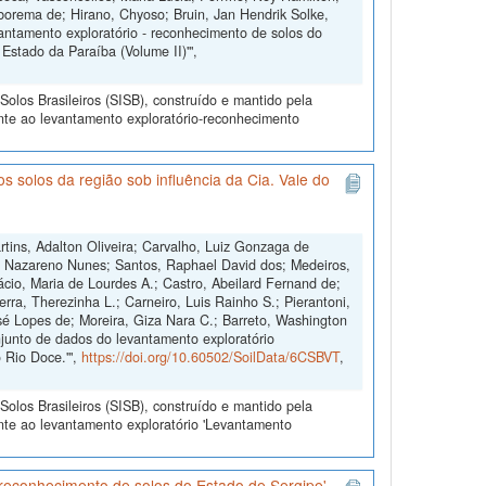
rborema de; Hirano, Chyoso; Bruin, Jan Hendrik Solke,
antamento exploratório - reconhecimento de solos do
Estado da Paraíba (Volume II)'",
olos Brasileiros (SISB), construído e mantido pela
nte ao levantamento exploratório-reconhecimento
 solos da região sob influência da Cia. Vale do
tins, Adalton Oliveira; Carvalho, Luiz Gonzaga de
one Nazareno Nunes; Santos, Raphael David dos; Medeiros,
ácio, Maria de Lourdes A.; Castro, Abeilard Fernand de;
zerra, Therezinha L.; Carneiro, Luis Rainho S.; Pierantoni,
sé Lopes de; Moreira, Giza Nara C.; Barreto, Washington
njunto de dados do levantamento exploratório
o Rio Doce.'",
https://doi.org/10.60502/SoilData/6CSBVT
,
olos Brasileiros (SISB), construído e mantido pela
nte ao levantamento exploratório 'Levantamento
 reconhecimento de solos do Estado de Sergipe'