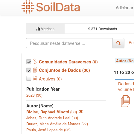
Ir
Adiciona
para
o
conteúdo
principal
Métricas
9,371 Downloads
Pe
Autor (N
Comunidades Dataverses (0)
Conjuntos de Dados (30)
11 to 20 
Arquivos (0)
Dados d
Publication Year
volume I
2023 (30)
Autor (Nome)
Bloise, Raphael Minotti (30)
Johas, Ruth Andrade Leal (30)
Duriez, Maria Amélia de Moraes (27)
Paula, José Lopes de (26)