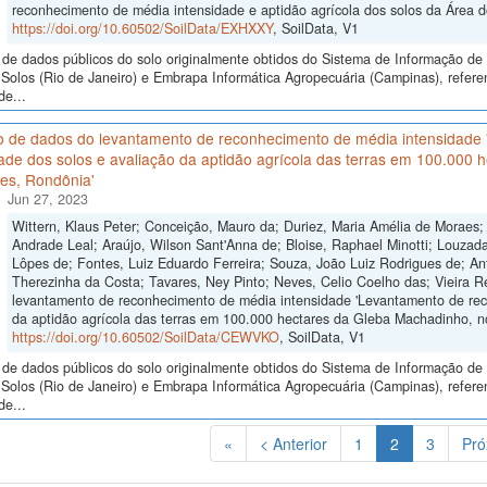
reconhecimento de média intensidade e aptidão agrícola dos solos da Área do
https://doi.org/10.60502/SoilData/EXHXXY
, SoilData, V1
de dados públicos do solo originalmente obtidos do Sistema de Informação de S
Solos (Rio de Janeiro) e Embrapa Informática Agropecuária (Campinas), refer
de...
o de dados do levantamento de reconhecimento de média intensidade
ade dos solos e avaliação da aptidão agrícola das terras em 100.000
es, Rondônia'
Jun 27, 2023
Wittern, Klaus Peter; Conceição, Mauro da; Duriez, Maria Amélia de Moraes;
Andrade Leal; Araújo, Wilson Sant'Anna de; Bloise, Raphael Minotti; Louzada,
Lôpes de; Fontes, Luiz Eduardo Ferreira; Souza, João Luiz Rodrigues de; Ant
Therezinha da Costa; Tavares, Ney Pinto; Neves, Celio Coelho das; Vieira 
levantamento de reconhecimento de média intensidade 'Levantamento de rec
da aptidão agrícola das terras em 100.000 hectares da Gleba Machadinho, n
https://doi.org/10.60502/SoilData/CEWVKO
, SoilData, V1
de dados públicos do solo originalmente obtidos do Sistema de Informação de S
Solos (Rio de Janeiro) e Embrapa Informática Agropecuária (Campinas), refer
de...
(Atual)
«
< Anterior
1
2
3
Pró