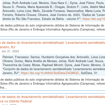
Johas, Ruth Andrade Leal; Moreira, Gisa Nara C.; Dynia, José Flávio; Paula, 
Souza S.; Pereira, Maria Aparecida B.; Chagas, Sinézio F.; Leite, Adahil Med
Antonello, Loiva Lizia; Mello, Zenaide Fonseca; Vasconcellos, Maria Lucia; P
Ferreira, Roberta Chaves; Oliveira, José Corsino de, 2023, "Dados de "Lev
direita do Rio São Francisco. Estado da Bahia - volume II"",
https://doi.org
de dados públicos do solo originalmente obtidos do Sistema de Informação de S
Solos (Rio de Janeiro) e Embrapa Informática Agropecuária (Campinas), refere
o de dados do levantamento semidetalhado 'Levantamento semidetalhad
aneiro, RJ'
Jun 21, 2023
Palmieri, Francesco; Santos, Humberto Gonçalves dos; Antonello, Loiva Lizia
Oliveira; Duriez, Maria Amélia de Moraes; Johas, Ruth Andrade Leal; Souza,
Therezinha da Costa; Bloise, Raphael Minotti; Dynia, José Flavio; Moreira, G
"Conjunto de dados do levantamento semidetalhado 'Levantamento semidetalh
Janeiro, RJ'",
https://doi.org/10.60502/SoilData/Z4QWQC
, SoilData, V1
de dados públicos do solo originalmente obtidos do Sistema de Informação de S
Solos (Rio de Janeiro) e Embrapa Informática Agropecuária (Campinas), refer
ha...
o de dados do levantamento semidetalhado 'Levantamento semidetalhad
ura no Distrito Federal'