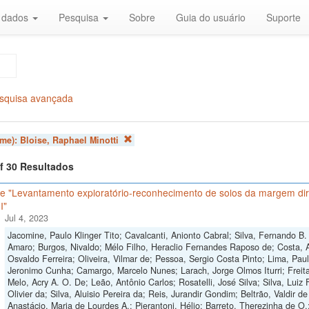
r dados
Pesquisa
Sobre
Guia do usuário
Suporte
squisa avançada
ome):
Bloise, Raphael Minotti
of 30 Resultados
e "Levantamento exploratório-reconhecimento de solos da margem dire
I"
Jul 4, 2023
Jacomine, Paulo Klinger Tito; Cavalcanti, Anionto Cabral; Silva, Fernando 
Amaro; Burgos, Nivaldo; Mélo Filho, Heraclio Fernandes Raposo de; Costa, A
Osvaldo Ferreira; Oliveira, Vilmar de; Pessoa, Sergio Costa Pinto; Lima, Pau
Jeronimo Cunha; Camargo, Marcelo Nunes; Larach, Jorge Olmos Iturri; Freita
Melo, Acry A. O. De; Leão, Antônio Carlos; Rosatelli, José Silva; Silva, Luiz 
Olivier da; Silva, Aluisio Pereira da; Reis, Jurandir Gondim; Beltrão, Valdir d
Anastácio, Maria de Lourdes A.; Pierantoni, Hélio; Barreto, Therezinha de O.