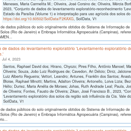
Meneses, Maria Carmelita M.; Oliveira, José Corsino de; Oliveira, Mércia Bo
2023, "Conjunto de dados do levantamento exploratório-reconhecimento 'Lev
Estado da Paraíba (Volume 1) e interpretação para uso agrícola dos solos do 
https://doi.org/10.60502/SoilData/F2KAXG
, SoilData, V1
de dados públicos do solo originalmente obtidos do Sistema de Informação de S
Solos (Rio de Janeiro) e Embrapa Informática Agropecuária (Campinas), refere
AMEN...
 de dados do levantamento exploratório 'Levantamento exploratório dos
.'
Jul 4, 2023
Santos, Raphael David dos; Hirano, Chyozo; Pires Filho, Antônio Manoel; Mar
Oliveira; Souza, João Luiz Rodrigues de; Cavedon, Ari Délcio; Diniz, Jalci
Luiz Alberto Regueira; Vettori, Leandro; Antunes, Franklin dos Santos; Anast
Bloise, Raphael Minotti; Martins, Adalton Oliveira; Antonello, Loiva Lizia; Be
Hélio; Duriez, Maria Amélia de Moraes; Johas, Ruth Andrade Leal; Paula, Jo
de Oliveira; Fontes, Fausto de Oliveira; Zikan, José Francisco B., 2023, "Co
'Levantamento exploratório dos solos da região sob influência da Cia. Vale d
SoilData, V1
de dados públicos do solo originalmente obtidos do Sistema de Informação de S
Solos (Rio de Janeiro) e Embrapa Informática Agropecuária (Campinas), refere
io...
 de dados do levantamento exploratório 'Levantamento exploratório -