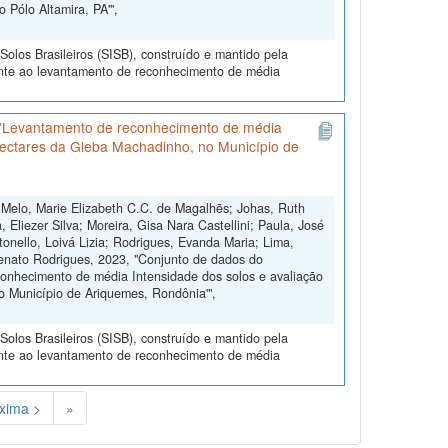
 Pólo Altamira, PA'",
olos Brasileiros (SISB), construído e mantido pela
ente ao levantamento de reconhecimento de média
 'Levantamento de reconhecimento de média
 hectares da Gleba Machadinho, no Município de
 Melo, Marie Elizabeth C.C. de Magalhẽs; Johas, Ruth
 Eliezer Silva; Moreira, Gisa Nara Castellini; Paula, José
onello, Loivá Lizia; Rodrigues, Evanda Maria; Lima,
Renato Rodrigues, 2023, "Conjunto de dados do
onhecimento de média Intensidade dos solos e avaliação
o Município de Ariquemes, Rondônia'",
olos Brasileiros (SISB), construído e mantido pela
ente ao levantamento de reconhecimento de média
xima >
»