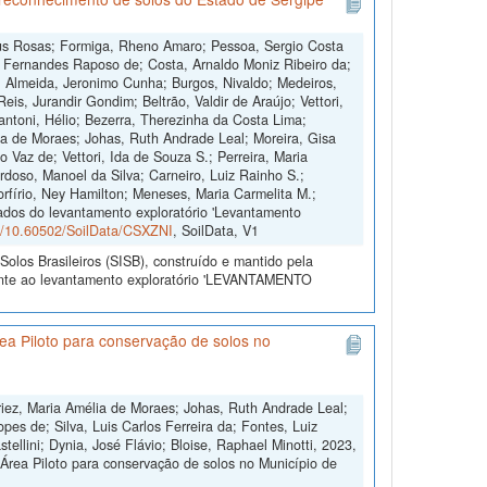
eus Rosas; Formiga, Rheno Amaro; Pessoa, Sergio Costa
lio Fernandes Raposo de; Costa, Arnaldo Moniz Ribeiro da;
e; Almeida, Jeronimo Cunha; Burgos, Nivaldo; Medeiros,
Reis, Jurandir Gondim; Beltrão, Valdir de Araújo; Vettori,
antoni, Hélio; Bezerra, Therezinha da Costa Lima;
lia de Moraes; Johas, Ruth Andrade Leal; Moreira, Gisa
o Vaz de; Vettori, Ida de Souza S.; Perreira, Maria
rdoso, Manoel da Silva; Carneiro, Luiz Rainho S.;
orfírio, Ney Hamilton; Meneses, Maria Carmelita M.;
ados do levantamento exploratório 'Levantamento
rg/10.60502/SoilData/CSXZNI
, SoilData, V1
olos Brasileiros (SISB), construído e mantido pela
rente ao levantamento exploratório 'LEVANTAMENTO
a Piloto para conservação de solos no
uriez, Maria Amélia de Moraes; Johas, Ruth Andrade Leal;
pes de; Silva, Luis Carlos Ferreira da; Fontes, Luiz
ellini; Dynia, José Flávio; Bloise, Raphael Minotti, 2023,
rea Piloto para conservação de solos no Município de