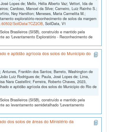
José Lopes de; Mello, Hélia Alberto Vaz; Vettori, Ida de
eiros; Cardoso, Manoel da Silve; Carneiro, Luiz Rainho S.;
orfírio, Ney Hamilton; Meneses, Maria Carmelita M.;
antamento exploratório-reconhecimento de solos da margem
/10.60502/SoilData/7CZ2OB
, SoilData, V1
olos Brasileiros (SISB), construído e mantido pela
nte ao 'Levantamento Exploratório - Reconhecimento de
o e aptidão agrícola dos solos do Município do
; Antunes, Franklin dos Santos; Barreto, Washington de
 João Luiz Rodrigues de; Paula, José Lopes de; Lima,
isa Nara Castellini; Ferreira, Roberto Chaves, 2023,
ado e aptidão agrícola dos solos do Município do Rio de
olos Brasileiros (SISB), construído e mantido pela
ente ao levantamento semidetalhado 'Levantamento
o dos solos de áreas do Ministério da