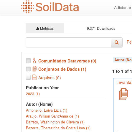
Ir
Adiciona
para
o
conteúdo
principal
Métricas
9,371 Downloads
Pe
Autor (N
Comunidades Dataverses (0)
Conjuntos de Dados (1)
1 to 1 of
Arquivos (0)
Levanta
Publication Year
2023 (1)
Autor (Nome)
Antonello, Loiva Lizia (1)
Araújo, Wilson Sant'Anna de (1)
Barreto, Washington de Oliveira (1)
Bezerra, Therezinha da Costa Lima (1)