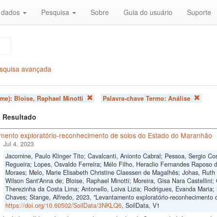
r dados
Pesquisa
Sobre
Guia do usuário
Suporte
squisa avançada
ome):
Bloise, Raphael Minotti
Palavra-chave Termo:
Análise
 1 Resultado
mento exploratório-reconhecimento de solos do Estado do Maranhão
Jul 4, 2023
Jacomine, Paulo Klinger Tito; Cavalcanti, Anionto Cabral; Pessoa, Sergio Cos
Regueira; Lopes, Osvaldo Ferreira; Mélo Filho, Heraclio Fernandes Raposo 
Moraes; Melo, Marie Elisabeth Christine Claessen de Magalhẽs; Johas, Ruth 
Wilson Sant'Anna de; Bloise, Raphael Minotti; Moreira, Gisa Nara Castellini; 
Therezinha da Costa Lima; Antonello, Loiva Lizia; Rodrigues, Evanda Maria;
Chaves; Stange, Alfredo, 2023, "Levantamento exploratório-reconhecimento 
https://doi.org/10.60502/SoilData/3NKLQ6
, SoilData, V1