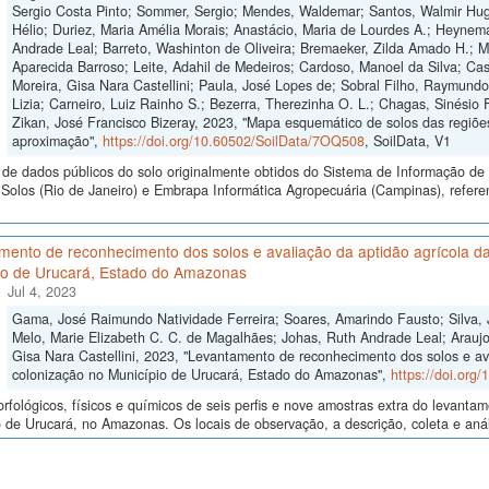
Sergio Costa Pinto; Sommer, Sergio; Mendes, Waldemar; Santos, Walmir Hugo
Hélio; Duriez, Maria Amélia Morais; Anastácio, Maria de Lourdes A.; Heynema
Andrade Leal; Barreto, Washinton de Oliveira; Bremaeker, Zilda Amado H.; Mell
Aparecida Barroso; Leite, Adahil de Medeiros; Cardoso, Manoel da Silva; Cas
Moreira, Gisa Nara Castellini; Paula, José Lopes de; Sobral Filho, Raymund
Lizia; Carneiro, Luiz Rainho S.; Bezerra, Therezinha O. L.; Chagas, Sinésio 
Zikan, José Francisco Bizeray, 2023, "Mapa esquemático de solos das regiões
aproximação",
https://doi.org/10.60502/SoilData/7OQ508
, SoilData, V1
de dados públicos do solo originalmente obtidos do Sistema de Informação de S
olos (Rio de Janeiro) e Embrapa Informática Agropecuária (Campinas), refere
mento de reconhecimento dos solos e avaliação da aptidão agrícola da
io de Urucará, Estado do Amazonas
Jul 4, 2023
Gama, José Raimundo Natividade Ferreira; Soares, Amarindo Fausto; Silva, 
Melo, Marie Elizabeth C. C. de Magalhães; Johas, Ruth Andrade Leal; Araujo,
Gisa Nara Castellini, 2023, "Levantamento de reconhecimento dos solos e av
colonização no Município de Urucará, Estado do Amazonas",
https://doi.org
fológicos, físicos e químicos de seis perfis e nove amostras extra do levant
 de Urucará, no Amazonas. Os locais de observação, a descrição, coleta e anál