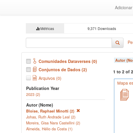
Ir
Adiciona
para
o
conteúdo
principal
Métricas
9,371 Downloads
Pe
Autor (N
Comunidades Dataverses (0)
Conjuntos de Dados (2)
1 to 2 of
Arquivos (0)
Mapa es
Publication Year
2023 (2)
Autor (Nome)
Bloise, Raphael Minotti (2)
Johas, Ruth Andrade Leal (2)
Moreira, Gisa Nara Castellini (2)
Almeida, Hélio da Costa (1)