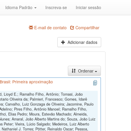
Idioma Padrão
Inscreva-se
Iniciar sessão
E-mail de contato
Compartilhar
Adicionar dados
Ordenar
Brasil: Primeira aproximação
d, Lioyd E.; Ramalho Filho, Antônio; Tomasi, João
otario Oliveira da; Palmieri, Francesco; Gomes, Idarê
ilva; Carvalho, Luiz Gonzaga de Oliveira; Jacomine, Paulo
 Adelino; Pires Filho, Antônio Manoel; Ramalho Filho,
othci, Elias Pedro; Moura, Estevão Machado; Almeida,
Nunes; Amaral, João Alberto Martins do; Souza, João Luiz
s Peter; Vieira, Lúcio Salgado; Medeiros, Luiz Alberto
, Nathaniel J. Torres; Pötter, Reinaldo Oscar; Pessoa,