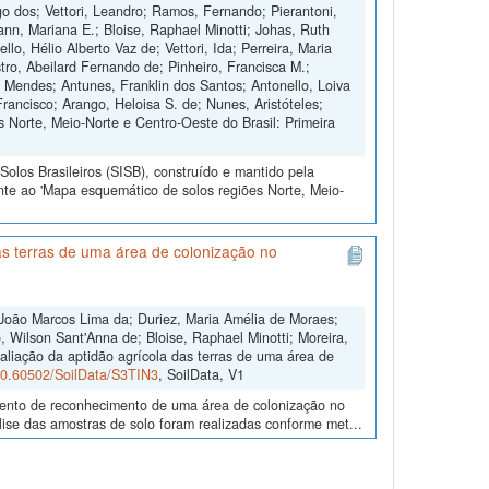
 dos; Vettori, Leandro; Ramos, Fernando; Pierantoni,
nn, Mariana E.; Bloise, Raphael Minotti; Johas, Ruth
o, Hélio Alberto Vaz de; Vettori, Ida; Perreira, Maria
tro, Abeilard Fernando de; Pinheiro, Francisca M.;
o Mendes; Antunes, Franklin dos Santos; Antonello, Loiva
Francisco; Arango, Heloisa S. de; Nunes, Aristóteles;
 Norte, Meio-Norte e Centro-Oeste do Brasil: Primeira
olos Brasileiros (SISB), construído e mantido pela
nte ao 'Mapa esquemático de solos regiões Norte, Meio-
s terras de uma área de colonização no
João Marcos Lima da; Duriez, Maria Amélia de Moraes;
 Wilson Sant'Anna de; Bloise, Raphael Minotti; Moreira,
aliação da aptidão agrícola das terras de uma área de
/10.60502/SoilData/S3TIN3
, SoilData, V1
amento de reconhecimento de uma área de colonização no
ise das amostras de solo foram realizadas conforme met...