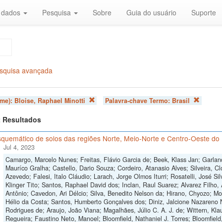
r dados
Pesquisa
Sobre
Guia do usuário
Suporte
squisa avançada
ome):
Bloise, Raphael Minotti
Palavra-chave Termo:
Brasil
 2 Resultados
quemático de solos das regiões Norte, Meio-Norte e Centro-Oeste do 
Jul 4, 2023
Camargo, Marcelo Nunes; Freitas, Flávio Garcia de; Beek, Klass Jan; Garlan
Mauríco Gralha; Castello, Dario Souza; Cordeiro, Atanasio Alves; Silveira, Cl
Azevedo; Falesi, Italo Cláudio; Larach, Jorge Olmos Iturri; Rosatelli, José S
Klinger Tito; Santos, Raphael David dos; Inclan, Raul Suarez; Alvarez Filho,
Antônio; Cavedon, Ari Délcio; Silva, Benedito Nelson da; Hirano, Chyozo; M
Hélio da Costa; Santos, Humberto Gonçalves dos; Diniz, Jalcione Nazareno 
Rodrigues de; Araujo, João Viana; Magalhães, Júlio C. A. J. de; Wittern, Klau
Regueira; Faustino Neto, Manoel; Bloomfield, Nathaniel J. Torres; Bloomfield