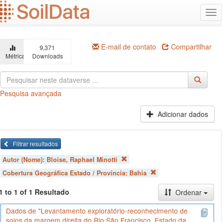
Ir
Alt
para
na
o
conteúdo
principal
E-mail de contato
Compartilhar
9,371
Métricas
Downloads
Pesquisa avançada
Adicionar dados
Filtrar resultados
Autor (Nome):
Bloise, Raphael Minotti
Cobertura Geográfica Estado / Província:
Bahia
1 to 1 of 1 Resultado
Ordenar
Dados de "Levantamento exploratório-reconhecimento de
solos da margem direita do Rio São Francisco. Estado da