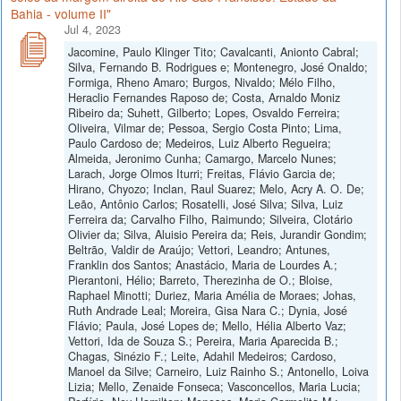
Bahia - volume II"
Jul 4, 2023
Jacomine, Paulo Klinger Tito; Cavalcanti, Anionto Cabral;
Silva, Fernando B. Rodrigues e; Montenegro, José Onaldo;
Formiga, Rheno Amaro; Burgos, Nivaldo; Mélo Filho,
Heraclio Fernandes Raposo de; Costa, Arnaldo Moniz
Ribeiro da; Suhett, Gilberto; Lopes, Osvaldo Ferreira;
Oliveira, Vilmar de; Pessoa, Sergio Costa Pinto; Lima,
Paulo Cardoso de; Medeiros, Luiz Alberto Regueira;
Almeida, Jeronimo Cunha; Camargo, Marcelo Nunes;
Larach, Jorge Olmos Iturri; Freitas, Flávio Garcia de;
Hirano, Chyozo; Inclan, Raul Suarez; Melo, Acry A. O. De;
Leão, Antônio Carlos; Rosatelli, José Silva; Silva, Luiz
Ferreira da; Carvalho Filho, Raimundo; Silveira, Clotário
Olivier da; Silva, Aluisio Pereira da; Reis, Jurandir Gondim;
Beltrão, Valdir de Araújo; Vettori, Leandro; Antunes,
Franklin dos Santos; Anastácio, Maria de Lourdes A.;
Pierantoni, Hélio; Barreto, Therezinha de O.; Bloise,
Raphael Minotti; Duriez, Maria Amélia de Moraes; Johas,
Ruth Andrade Leal; Moreira, Gisa Nara C.; Dynia, José
Flávio; Paula, José Lopes de; Mello, Hélia Alberto Vaz;
Vettori, Ida de Souza S.; Pereira, Maria Aparecida B.;
Chagas, Sinézio F.; Leite, Adahil Medeiros; Cardoso,
Manoel da Silve; Carneiro, Luiz Rainho S.; Antonello, Loiva
Lizia; Mello, Zenaide Fonseca; Vasconcellos, Maria Lucia;