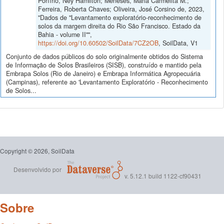
Porfírio, Ney Hamilton; Meneses, Maria Carmelita M.;
Ferreira, Roberta Chaves; Oliveira, José Corsino de, 2023,
"Dados de "Levantamento exploratório-reconhecimento de
solos da margem direita do Rio São Francisco. Estado da
Bahia - volume II"",
https://doi.org/10.60502/SoilData/7CZ2OB
, SoilData, V1
Conjunto de dados públicos do solo originalmente obtidos do Sistema
de Informação de Solos Brasileiros (SISB), construído e mantido pela
Embrapa Solos (Rio de Janeiro) e Embrapa Informática Agropecuária
(Campinas), referente ao 'Levantamento Exploratório - Reconhecimento
de Solos...
Copyright © 2026, SoilData
Desenvolvido por
v. 5.12.1 build 1122-cf90431
Sobre