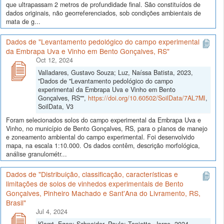
que ultrapassam 2 metros de profundidade final. São constituídos de
dados originais, não georreferenciados, sob condições ambientais de
mata de g...
Dados de "Levantamento pedológico do campo experimental
da Embrapa Uva e Vinho em Bento Gonçalves, RS"
Oct 12, 2024
Valladares, Gustavo Souza; Luz, Naíssa Batista, 2023,
"Dados de "Levantamento pedológico do campo
experimental da Embrapa Uva e Vinho em Bento
Gonçalves, RS"",
https://doi.org/10.60502/SoilData/7AL7MI
,
SoilData, V3
Foram selecionados solos do campo experimental da Embrapa Uva e
Vinho, no município de Bento Gonçalves, RS, para o planos de manejo
e zoneamento ambiental do campo experimental. Foi desenvolvido
mapa, na escala 1:10.000. Os dados contêm, descrição morfológica,
análise granulométr...
Dados de "Distribuição, classificação, características e
limitações de solos de vinhedos experimentais de Bento
Gonçalves, Pinheiro Machado e Sant'Ana do Livramento, RS,
Brasil"
Jul 4, 2024
Klamt, Egon; Schneider, Paulo; Tonietto, Jorge, 2024,