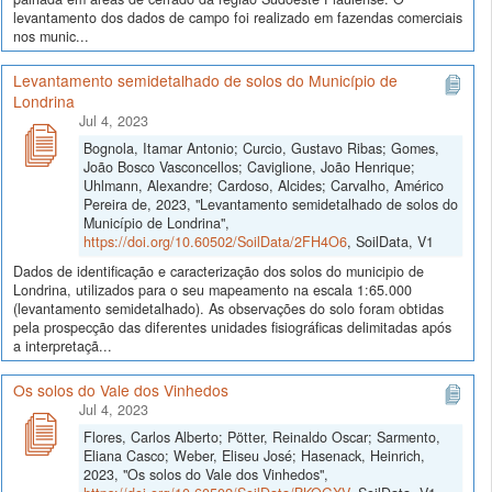
levantamento dos dados de campo foi realizado em fazendas comerciais
nos munic...
Levantamento semidetalhado de solos do Município de
Londrina
Jul 4, 2023
Bognola, Itamar Antonio; Curcio, Gustavo Ribas; Gomes,
João Bosco Vasconcellos; Caviglione, João Henrique;
Uhlmann, Alexandre; Cardoso, Alcides; Carvalho, Américo
Pereira de, 2023, "Levantamento semidetalhado de solos do
Município de Londrina",
https://doi.org/10.60502/SoilData/2FH4O6
, SoilData, V1
Dados de identificação e caracterização dos solos do municipio de
Londrina, utilizados para o seu mapeamento na escala 1:65.000
(levantamento semidetalhado). As observações do solo foram obtidas
pela prospecção das diferentes unidades fisiográficas delimitadas após
a interpretaçã...
Os solos do Vale dos Vinhedos
Jul 4, 2023
Flores, Carlos Alberto; Pötter, Reinaldo Oscar; Sarmento,
Eliana Casco; Weber, Eliseu José; Hasenack, Heinrich,
2023, "Os solos do Vale dos Vinhedos",