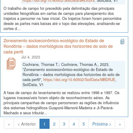
https://doi.org/10.60502/SoilData/BKOGXV
, SoilData, V1
O trabalho de campo foi precedido pela delimitação das principais
unidades fisiográficas em cartas de campo para planejamento dos
trajetos a percorrer na fase inicial. Os trajetos foram foram percorridos
desde as partes mais baixas até o topo das elevações, analisando-se
cortes d...
Zoneamento socioeconômico-ecológico do Estado de
Rondônia – dados morfológicos dos horizontes do solo de
cada perfil
Jul 4, 2023
Cochrane, Thomas T.; Cochrane, Thomas A., 2023,
"Zoneamento socioeconômico-ecológico do Estado de
Rondônia – dados morfológicos dos horizontes do solo de
cada perfil",
https://doi.org/10.60502/SoilData/MBDRJE
,
SoilData, V1
A fase de campo do levantamento se realizou entre 1996 e 1997. Os
lugares inacessíveis foram objeto de reconhecimento aéreo. As
principais campanhas de campo percorreram as regiões de influência
dos sistemas hidrográficos Guaporé-Mamoré-Madeira e Ji-Paraná-
Machado e seus tributár...
(Atual)
«
< Anterior
1
2
3
4
5
Próxima >
»