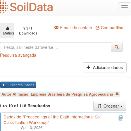
Ir
Alt
para
na
o
conteúdo
principal
E-mail de contato
Compartilhar
9,371
Métricas
Downloads
Pesquisa avançada
Adicionar dados
Filtrar resultados
Autor Afiliação:
Empresa Brasileira de Pesquisa Agropecuária
1 to 10 of 118 Resultados
Ordenar
Dados de "Proceedings of the Eigth International Soil
Classification Workshop"
Apr 13, 2026