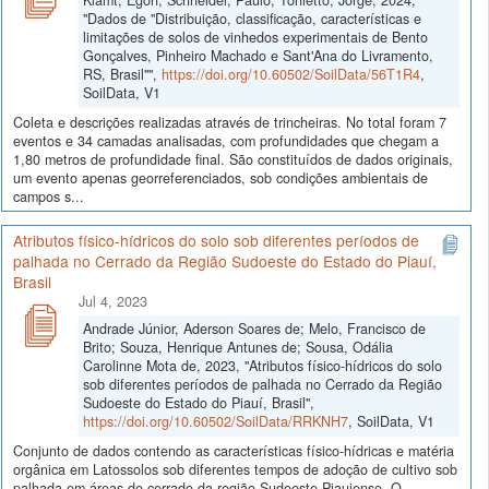
"Dados de "Distribuição, classificação, características e
limitações de solos de vinhedos experimentais de Bento
Gonçalves, Pinheiro Machado e Sant'Ana do Livramento,
RS, Brasil"",
https://doi.org/10.60502/SoilData/56T1R4
,
SoilData, V1
Coleta e descrições realizadas através de trincheiras. No total foram 7
eventos e 34 camadas analisadas, com profundidades que chegam a
1,80 metros de profundidade final. São constituídos de dados originais,
um evento apenas georreferenciados, sob condições ambientais de
campos s...
Atributos físico-hídricos do solo sob diferentes períodos de
palhada no Cerrado da Região Sudoeste do Estado do Piauí,
Brasil
Jul 4, 2023
Andrade Júnior, Aderson Soares de; Melo, Francisco de
Brito; Souza, Henrique Antunes de; Sousa, Odália
Carolinne Mota de, 2023, "Atributos físico-hídricos do solo
sob diferentes períodos de palhada no Cerrado da Região
Sudoeste do Estado do Piauí, Brasil",
https://doi.org/10.60502/SoilData/RRKNH7
, SoilData, V1
Conjunto de dados contendo as características físico-hídricas e matéria
orgânica em Latossolos sob diferentes tempos de adoção de cultivo sob
palhada em áreas de cerrado da região Sudoeste Piauiense. O