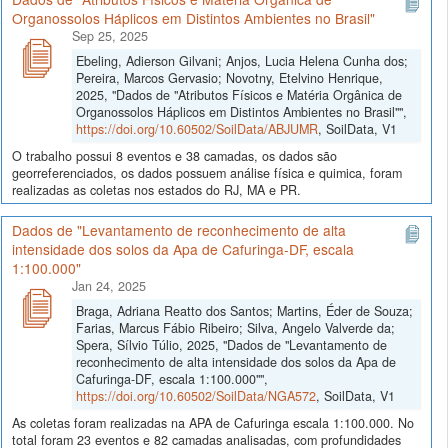
Organossolos Háplicos em Distintos Ambientes no Brasil"
Sep 25, 2025
Ebeling, Adierson Gilvani; Anjos, Lucia Helena Cunha dos;
Pereira, Marcos Gervasio; Novotny, Etelvino Henrique,
2025, "Dados de "Atributos Físicos e Matéria Orgânica de
Organossolos Háplicos em Distintos Ambientes no Brasil"",
https://doi.org/10.60502/SoilData/ABJUMR
, SoilData, V1
O trabalho possui 8 eventos e 38 camadas, os dados são
georreferenciados, os dados possuem análise física e quimica, foram
realizadas as coletas nos estados do RJ, MA e PR.
Dados de "Levantamento de reconhecimento de alta
intensidade dos solos da Apa de Cafuringa-DF, escala
1:100.000"
Jan 24, 2025
Braga, Adriana Reatto dos Santos; Martins, Éder de Souza;
Farias, Marcus Fábio Ribeiro; Silva, Angelo Valverde da;
Spera, Sílvio Túlio, 2025, "Dados de "Levantamento de
reconhecimento de alta intensidade dos solos da Apa de
Cafuringa-DF, escala 1:100.000"",
https://doi.org/10.60502/SoilData/NGA572
, SoilData, V1
As coletas foram realizadas na APA de Cafuringa escala 1:100.000. No
total foram 23 eventos e 82 camadas analisadas, com profundidades