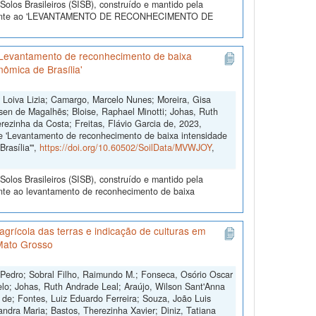
olos Brasileiros (SISB), construído e mantido pela
referente ao 'LEVANTAMENTO DE RECONHECIMENTO DE
'Levantamento de reconhecimento de baixa
nômica de Brasília'
, Loiva Lizia; Camargo, Marcelo Nunes; Moreira, Gisa
sen de Magalhẽs; Bloise, Raphael Minotti; Johas, Ruth
rezinha da Costa; Freitas, Flávio Garcia de, 2023,
e 'Levantamento de reconhecimento de baixa intensidade
rasília'",
https://doi.org/10.60502/SoilData/MVWJOY
,
olos Brasileiros (SISB), construído e mantido pela
ente ao levantamento de reconhecimento de baixa
grícola das terras e indicação de culturas em
Mato Grosso
 Pedro; Sobral Filho, Raimundo M.; Fonseca, Osório Oscar
lo; Johas, Ruth Andrade Leal; Araújo, Wilson Sant'Anna
s de; Fontes, Luiz Eduardo Ferreira; Souza, João Luis
andra Maria; Bastos, Therezinha Xavier; Diniz, Tatiana