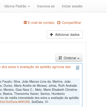
Idioma Padrão
Inscreva-se
Iniciar sessão
E-mail de contato
Compartilhar
Adicionar dados
Ordenar
dos solos e avaliação da aptidão agrícola das
o Fausto; Silva, João Marcos Lima da; Martins, João
s; Duriez, Maria Amélia de Moraes; Johas, Ruth Andrade
o; Moreira, Gisa Nara C.; Melo, Marie Elisabeth Christine
e; Bastos, Therezinha Xavier; Santos, Humberto
to de média intensidade dos solos e avaliação da aptidão
60502/SoilData/8KKUKS
, SoilData, V1