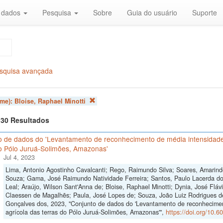
r dados
Pesquisa
Sobre
Guia do usuário
Suporte
squisa avançada
ome):
Bloise, Raphael Minotti
f 30 Resultados
o de dados do 'Levantamento de reconhecimento de média intensidade 
do Pólo Juruá-Solimões, Amazonas'
Jul 4, 2023
Lima, Antonio Agostinho Cavalcanti; Rego, Raimundo Silva; Soares, Amarind
Souza; Gama, José Raimundo Natividade Ferreira; Santos, Paulo Lacerda do
Leal; Araújo, Wilson Sant'Anna de; Bloise, Raphael Minotti; Dynia, José Flávi
Claessen de Magalhẽs; Paula, José Lopes de; Souza, João Luiz Rodrigues d
Gonçalves dos, 2023, "Conjunto de dados do 'Levantamento de reconhecimen
agrícola das terras do Pólo Juruá-Solimões, Amazonas'",
https://doi.org/10.