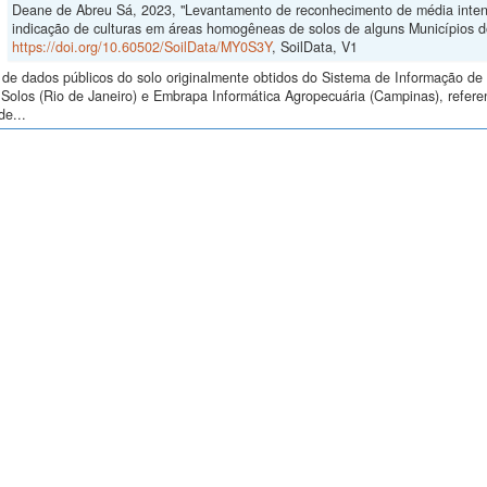
Deane de Abreu Sá, 2023, "Levantamento de reconhecimento de média intensi
indicação de culturas em áreas homogêneas de solos de alguns Municípios 
https://doi.org/10.60502/SoilData/MY0S3Y
, SoilData, V1
de dados públicos do solo originalmente obtidos do Sistema de Informação de S
Solos (Rio de Janeiro) e Embrapa Informática Agropecuária (Campinas), refer
de...
ento de reconhecimento de média intensidade dos solos e avaliação d
Jul 4, 2023
Gomes, Idarê Azevedo; Palmieri, Francesco; Baruqui, Alfredo Melhem; Motta,
Derli Prudente; Mothci, Elias Pedro; Freitas, Flávio Garcia de; Santos, Humb
Washington de Oliveira; Duriez, Marilia Amélia de Moraes; Johas, Ruth Andra
Magalhẽs; Araújo, Wilson Sant'Anna de; Paula, José Lopes de; Fontes, Luiz E
Therezinha da Costa Lima; Rodrigues, Evanda Maria; Bloise, Raphael Minotti;
Antunes, Fernando Zinho; Ferreira, Mitzi Brandão; Camargo, Marcelo Nunes;
reconhecimento de média intensidade dos solos e avaliação da aptidão agríco
https://doi.org/10.60502/SoilData/3XPGSA
, SoilData, V1
de dados públicos do solo originalmente obtidos do Sistema de Informação de S
Solos (Rio de Janeiro) e Embrapa Informática Agropecuária (Campinas), refe
de...
mento de reconhecimento dos solos do Estado do Paraná - Tomos 1 e
Jul 4, 2023