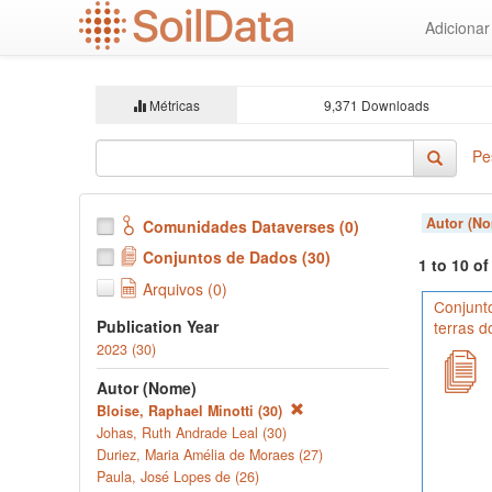
Ir
Adiciona
para
o
conteúdo
principal
Métricas
9,371 Downloads
Pe
Autor (N
Comunidades Dataverses (0)
Conjuntos de Dados (30)
1 to 10 o
Arquivos (0)
Conjunt
Publication Year
terras 
2023 (30)
Autor (Nome)
Bloise, Raphael Minotti (30)
Johas, Ruth Andrade Leal (30)
Duriez, Maria Amélia de Moraes (27)
Paula, José Lopes de (26)