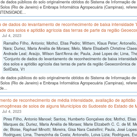
de dados públicos do solo originalmente obtidos do Sistema de Informação de S
Solos (Rio de Janeiro) e Embrapa Informática Agropecuária (Campinas), 
NTENSIDADE...
o de dados do levantamento de reconhecimento de baixa intensidade 
ade dos solos e aptidão agrícola das terras de parte da região Geoeco
Jul 4, 2023
Ramalho Filho, Antonio; Mothci, Elias Pedro; Wittern, Klaus Peter; Antonello
Nara; Duriez, Maria Amélia de Moraes; Melo, Marie Elisabeth Christine Claes
Andrade Leal; Araújo, Wilson Sant'Anna de; Paula, José Lopes de; Lima, The
"Conjunto de dados do levantamento de reconhecimento de baixa intensidad
dos solos e aptidão agrícola das terras de parte da região Geoeconômica de B
SoilData, V1
de dados públicos do solo originalmente obtidos do Sistema de Informação de S
Solos (Rio de Janeiro) e Embrapa Informática Agropecuária (Campinas), refer
de...
ento de reconhecimento de média intensidade, avaliação de aptidão a
omogêneas de solos de alguns Municípios do Sudoeste do Estado de 
Jul 4, 2023
Pires Filho, Antonio Manoel; Santos, Humberto Gonçalves dos; Mothci, Elias
Marques da; Duriez, Maria Amélia de Moraes; Marie Elizabeth C. C. de M. Me
de; Bloise, Raphael Minotti; Moreira, Gisa Nara Castellini; Paula, José Lope
Rodrigues; Lima, Therezinha da Costa; Antonello, Loiva Lizia; Rodrigues, Ev