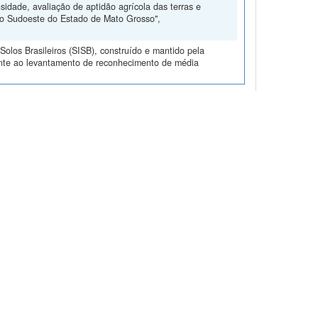
dade, avaliação de aptidão agrícola das terras e
do Sudoeste do Estado de Mato Grosso",
olos Brasileiros (SISB), construído e mantido pela
ente ao levantamento de reconhecimento de média
a aptidão agrícola das terras do Triângulo
 Paulo Emílio Ferreira da; Naime, Eubi Jorne; Santana,
erto Gonçalves dos; Pötter, Reinaldo Oscar; Barreto,
de Leal; Melo, Marie Elisabeth Christine Claessen de
duardo Ferreira; Antonello, Loiva Lizia; Bezerra,
 Dynia, José Flávio; Moreira, Gisa Nara Castellini;
 Larach, Jorge Olmos Iturri, 2023, "Levantamento de
la das terras do Triângulo Mineiro",
olos Brasileiros (SISB), construído e mantido pela
rente ao Levantamento de Reconhecimento de Média
 2