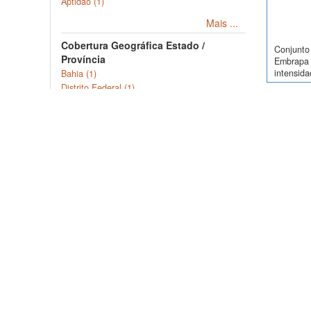
Aptidão (1)
Mais ...
Cobertura Geográfica Estado /
Conjunto 
Província
Embrapa 
intensida
Bahia (1)
Distrito Federal (1)
Levantam
Mineiro
Conjunto 
Embrapa 
Intensida
Levanta