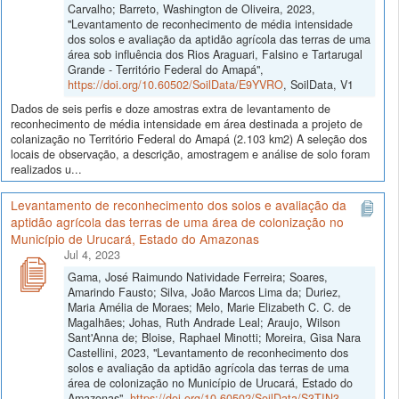
Carvalho; Barreto, Washington de Oliveira, 2023,
"Levantamento de reconhecimento de média intensidade
dos solos e avaliação da aptidão agrícola das terras de uma
área sob influência dos Rios Araguari, Falsino e Tartarugal
Grande - Território Federal do Amapá",
https://doi.org/10.60502/SoilData/E9YVRO
, SoilData, V1
Dados de seis perfis e doze amostras extra de levantamento de
reconhecimento de média intensidade em área destinada a projeto de
colanização no Território Federal do Amapá (2.103 km2) A seleção dos
locais de observação, a descrição, amostragem e análise de solo foram
realizados u...
Levantamento de reconhecimento dos solos e avaliação da
aptidão agrícola das terras de uma área de colonização no
Município de Urucará, Estado do Amazonas
Jul 4, 2023
Gama, José Raimundo Natividade Ferreira; Soares,
Amarindo Fausto; Silva, João Marcos Lima da; Duriez,
Maria Amélia de Moraes; Melo, Marie Elizabeth C. C. de
Magalhães; Johas, Ruth Andrade Leal; Araujo, Wilson
Sant'Anna de; Bloise, Raphael Minotti; Moreira, Gisa Nara
Castellini, 2023, "Levantamento de reconhecimento dos
solos e avaliação da aptidão agrícola das terras de uma
área de colonização no Município de Urucará, Estado do
Amazonas",
https://doi.org/10.60502/SoilData/S3TIN3
,