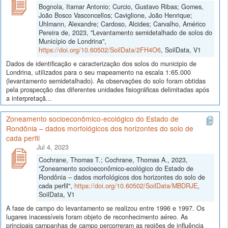
Bognola, Itamar Antonio; Curcio, Gustavo Ribas; Gomes,
João Bosco Vasconcellos; Caviglione, João Henrique;
Uhlmann, Alexandre; Cardoso, Alcides; Carvalho, Américo
Pereira de, 2023, "Levantamento semidetalhado de solos do
Município de Londrina",
https://doi.org/10.60502/SoilData/2FH4O6
, SoilData, V1
Dados de identificação e caracterização dos solos do municipio de
Londrina, utilizados para o seu mapeamento na escala 1:65.000
(levantamento semidetalhado). As observações do solo foram obtidas
pela prospecção das diferentes unidades fisiográficas delimitadas após
a interpretaçã...
Zoneamento socioeconômico-ecológico do Estado de
Rondônia – dados morfológicos dos horizontes do solo de
cada perfil
Jul 4, 2023
Cochrane, Thomas T.; Cochrane, Thomas A., 2023,
"Zoneamento socioeconômico-ecológico do Estado de
Rondônia – dados morfológicos dos horizontes do solo de
cada perfil",
https://doi.org/10.60502/SoilData/MBDRJE
,
SoilData, V1
A fase de campo do levantamento se realizou entre 1996 e 1997. Os
lugares inacessíveis foram objeto de reconhecimento aéreo. As
principais campanhas de campo percorreram as regiões de influência