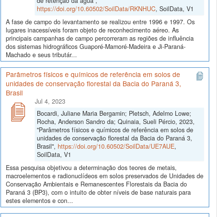
de retenção da água",
https://doi.org/10.60502/SoilData/RKNHUC
, SoilData, V1
A fase de campo do levantamento se realizou entre 1996 e 1997. Os
lugares inacessíveis foram objeto de reconhecimento aéreo. As
principais campanhas de campo percorreram as regiões de influência
dos sistemas hidrográficos Guaporé-Mamoré-Madeira e Ji-Paraná-
Machado e seus tributár...
Parâmetros físicos e químicos de referência em solos de
unidades de conservação florestal da Bacia do Paraná 3,
Brasil
Jul 4, 2023
Bocardi, Juliane Maria Bergamin; Pletsch, Adelmo Lowe;
Rocha, Anderson Sandro da; Quinaia, Sueli Pércio, 2023,
"Parâmetros físicos e químicos de referência em solos de
unidades de conservação florestal da Bacia do Paraná 3,
Brasil",
https://doi.org/10.60502/SoilData/UE7AUE
,
SoilData, V1
Essa pesquisa objetivou a determinação dos teores de metais,
macroelementos e radionuclídeos em solos preservados de Unidades de
Conservação Ambientais e Remanescentes Florestais da Bacia do
Paraná 3 (BP3), com o intuito de obter níveis de base naturais para
estes elementos e con...