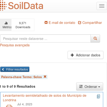
Ir
Alt
para
na
o
conteúdo
principal
E-mail de contato
Compartilhar
9,371
Métricas
Downloads
Pesquisa avançada
Adicionar dados
Filtrar resultados
Palavra-chave Termo:
Solos
1 to 9 of 9 Resultados
Ordenar
Levantamento semidetalhado de solos do Município de
Londrina
Jul 4, 2023